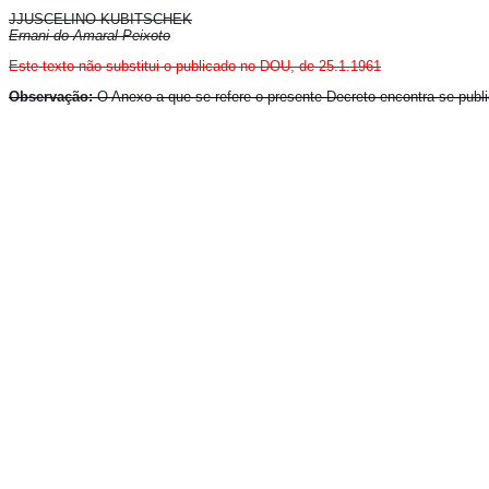
JJUSCELINO KUBITSCHEK
Ernani do Amaral Peixoto
Este texto não substitui o publicado no DOU, de 25.1.1961
Observação:
O Anexo a que se refere o presente Decreto encontra-se publ