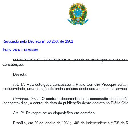
Revogado pelo Decreto nº 50.263, de 1961
Texto para impressão
O PRESIDENTE DA REPÚBLICA,
usando da atribuição que lhe con
Constituição,
Decreta:
Art. 1º. Fica outorgada concessão à Rádio Cornélio Procópio S.A.,
exclusividade, uma estação de ondas médias destinada a executar serviço 
Parágrafo único.
O contrato decorrente desta concessão obedecerá 
(sessenta) dias, a contar da data da publicação deste decreto no Diário Ofi
Art. 2º. Revogam-se as disposições em contrário.
Brasília, em 20 de janeiro de 1961; 140º da Independência e 73º da R