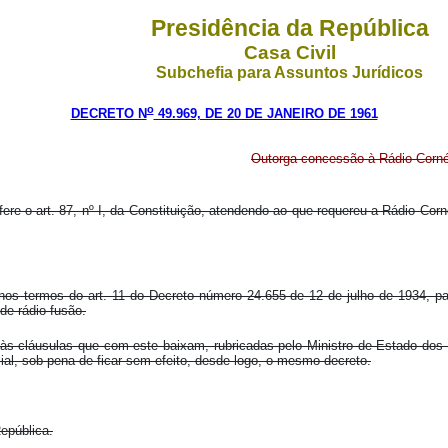
Presidência da República
Casa Civil
Subchefia para Assuntos Jurídicos
o
DECRETO N
49.969, DE 20 DE JANEIRO DE 1961
Outorga concessão à Rádio Cornél
fere o art. 87, nº I, da Constituição, atendendo ao que requereu a Rádio Corn
 nos termos do art. 11 do Decreto número 24.655 de 12 de julho de 1934, p
de rádio-fusão.
às cláusulas que com este baixam, rubricadas pelo Ministro de Estado dos
cial, sob pena de ficar sem efeito, desde logo, o mesmo decreto.
epública.