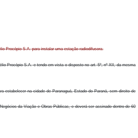
io Procópio S.A. para instalar uma estação radiodifusora.
élio Procópio S.A. e tendo em vista o disposto no art. 5º, nº XII, da mesma
ara estabelecer na cidade de Paranaguá, Estado do Paraná, sem direito de
 Negócios da Viação e Obras Públicas, e deverá ser assinado dentro de 60