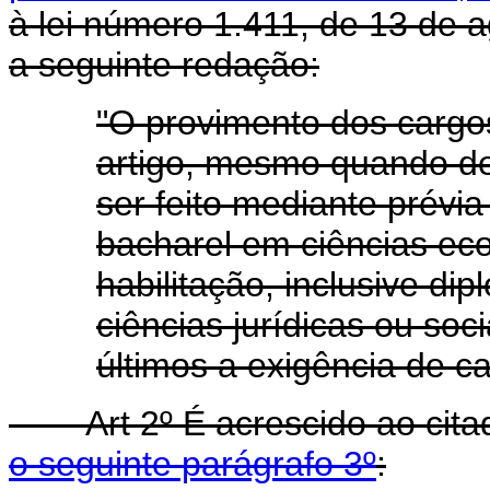
à lei número 1.411, de 13 de 
a seguinte redação:
"O provimento dos cargos
artigo, mesmo quando d
ser feito mediante prévi
bacharel em ciências eco
habilitação, inclusive d
ciências jurídicas ou soc
últimos a exigência de car
Art 2º É acrescido ao cit
o seguinte parágrafo 3º
: