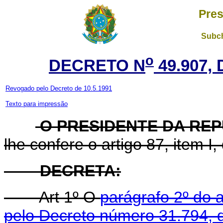
Pres
Subch
o
DECRETO N
49.907, 
Revogado pelo Decreto de 10.5.1991
Texto para impressão
O PRESIDENTE DA REP
lhe
confere o artigo 87, item
I,
DECRETA:
Art 1º O
parágrafo 2º do 
pelo Decreto número 31.794,