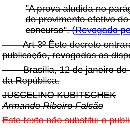
"A prova aludida no parág
do provimento efetivo do
concurso".
(Revogado pel
Art 3º Êste decreto entra
publicação, revogadas as disp
Brasília, 12 de janeiro de 
da República.
JUSCELINO KUBITSCHEK
Armando Ribeiro Falcão
Este texto não substitui o pu