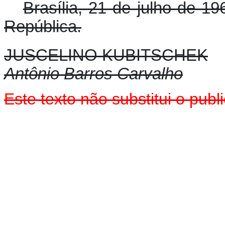
Brasília, 21 de julho de 1
República.
JUSCELINO KUBITSCHEK
Antônio Barros Carvalho
Este texto não substitui o pu