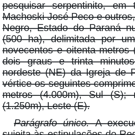
pesquisar serpentinito, em
Machoski José Peco e outros, 
Negro, Estado do Paraná nu
(500 ha), delimitada por u
novecentos e oitenta metros 
dois graus e trinta minuto
nordeste (NE) da Igreja de 
vértice os seguintes comprime
metros (4.000m), Sul (S); 
(1.250m), Leste (E).
Parágrafo único.
A execu
sujeita às estipulações do R