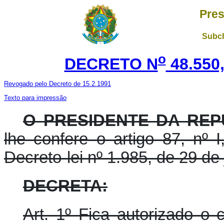
Pres
Subch
o
DECRETO N
48.550
Revogado pelo Decreto de 15.2.1991
Texto para impressão
O PRESIDENTE DA REP
lhe confere o artigo 87, nº 
Decreto-lei nº 1.985, de 29 de
DECRETA:
Art. 1º Fica autorizado o 