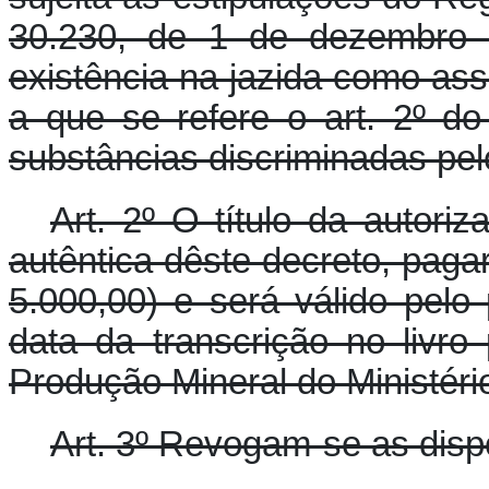
30.230, de 1 de dezembro 
existência na jazida como as
a que se refere o art. 2º d
substâncias discriminadas pe
Art. 2º O título da autori
autêntica dêste decreto, pagar
5.000,00) e será válido pelo 
data da transcrição no livr
Produção Mineral do Ministério
Art. 3º Revogam-se as disp