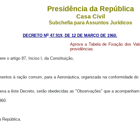
Presidência da República
Casa Civil
Subchefia para Assuntos Jurídicos
o
DECRETO N
47.919, DE 12 DE MARÇO DE 1960.
Aprova a Tabela de Fixação dos Val
providências.
re o artigo 87, Inciso I, da Constituição,
ntos à ração comum, para a Aeronáutica, organizada na conformidade do que 
anexa a êste Decreto, serão obedecidas as "Observações" que a acompanham
960.
a República.