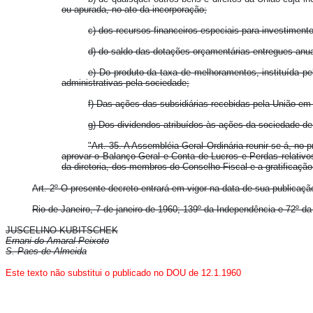
ou apurada, no ato da incorporação;
c) dos recursos financeiros especiais para investiment
d) do saldo das dotações orçamentárias entregues anual
e) Do produto da taxa de melhoramentos, instituída pe
administrativas pela sociedade;
f) Das ações das subsidiárias recebidas pela União em 
g) Dos dividendos atribuídos às ações da sociedade de
"Art. 35. A Assembléia Geral Ordinária reunir-se-á, no
aprovar o Balanço Geral e Conta de Lucros e Perdas relativos
da diretoria, dos membros do Conselho Fiscal e a gratificaç
Art. 2º O presente decreto entrará em vigor na data de sua publicaç
Rio de Janeiro, 7 de janeiro de 1960; 139º da Independência e 72º da
JUSCELINO KUBITSCHEK
Ernani do Amaral Peixoto
S. Paes de Almeida
Este texto não substitui o publicado no DOU de 12.1.1960