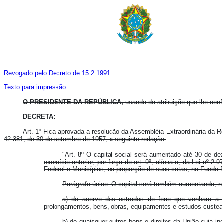
Revogado pelo Decreto de 15.2.1991
Texto para impressão
O PRESIDENTE DA REPÚBLICA,
usando da atribuição que lhe confe
DECRETA:
Art. 1º Fica aprovada a resolução da Assembléia Extraordinária da R
42.381, de 30 de setembro de 1957, a seguinte redação:
"Art. 8º O capital social será aumentado até 30 de d
exercício anterior, por força do art. 9º, alínea c, da Lei n
Federal e Municípios, na proporção de suas cotas, no Fundo R
Parágrafo único. O capital será também aumentando, na
a) do acervo das estradas de ferro que venham a s
prolongamentos, bens, obras, equipamentos e estudos custea
b) de quaisquer outros bens e direitos da União cuja i