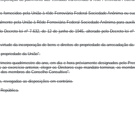
os fornecidos pela União à rêde Ferroviária Federal Sociedade Anônima ou su
mente pela União à Rêde Ferroviária Federal Sociedade Anônima para auxiliá-la
lo Decreto-lei nº 7.632, de 12 de junho de 1945, alterado pelo Decreto-lei 
virtude da incorporação de bens e direitos de propriedade da arrecadação da 
 propriedade da União".
 primeiro quadrimestre do ano, em dia e hora préviamente designados pelo Pre
 ao exercício anterior, eleger os Diretores cujo mandato terminar, os membr
ão dos membros do Conselho Consultivo".
ão, revogadas as disposições em contrário.
 República.