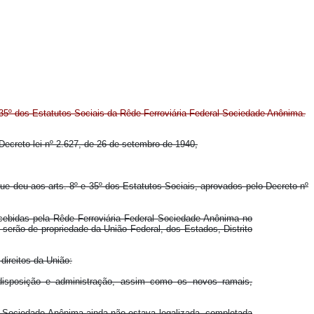
e 35º dos Estatutos Sociais da Rêde Ferroviária Federal Sociedade Anônima.
 Decreto-lei nº 2.627, de 26 de setembro de 1940,
que deu aos arts. 8º e 35º dos Estatutos Sociais, aprovados pelo Decreto nº
ecebidas pela Rêde Ferroviária Federal Sociedade Anônima no
 serão de propriedade da União Federal, dos Estados, Distrito
ireitos da União:
 disposição e administração, assim como os novos ramais,
ral Sociedade Anônima ainda não estava legalizada, completada