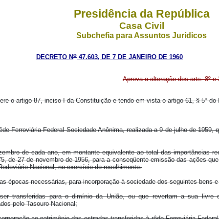
Presidência da República
Casa Civil
Subchefia para Assuntos Jurídicos
o
DECRETO N
47.603, DE 7 DE JANEIRO DE 1960
Aprova a alteração dos arts. 8º 
re o artigo 87, inciso I da Constituição e tendo em vista o artigo 61, § 5º do
êde Ferroviária Federal Sociedade Anônima, realizada a 9 de julho de 1959, 
ezembro de cada ano, em montante equivalente ao total das importâncias r
º 2.975, de 27 de novembro de 1956, para a conseqüente emissão das ações que
odoviário Nacional, no exercício do recolhimento.
s épocas necessárias, para incorporação à sociedade dos seguintes bens e d
er transferidas para o dimínio da União, ou que revertam a sua livre
dos pelo Tasouro Nacional;
ncorporação ao patrimônio das estradas transferidas à rêde Ferroviária Fede