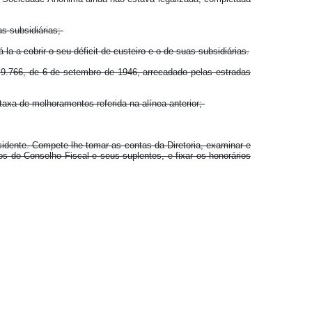
as subsidiárias;
 a cobrir o seu déficit de custeiro e o de suas subsidiárias.
nº 9.766, de 6 de setembro de 1946, arrecadado pelas estradas
taxa de melhoramentos referida na alínea anterior;
sidente. Compete-lhe tomar as contas da Diretoria, examinar e
os do Conselho Fiscal e seus suplentes, e fixar os honorários