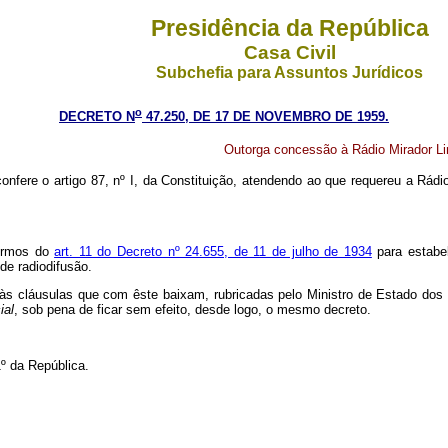
Presidência da República
Casa Civil
Subchefia para Assuntos Jurídicos
o
DECRETO N
47.250, DE 17 DE NOVEMBRO DE 1959.
Outorga concessão à Rádio Mirador Lim
confere o artigo 87, nº I, da Constituição, atendendo ao que requereu a Rádi
têrmos do
art. 11 do Decreto nº 24.655, de 11 de julho de 1934
para estabel
de radiodifusão.
às cláusulas que com êste baixam, rubricadas pelo Ministro de Estado dos
ial
, sob pena de ficar sem efeito, desde logo, o mesmo decreto.
º da República.