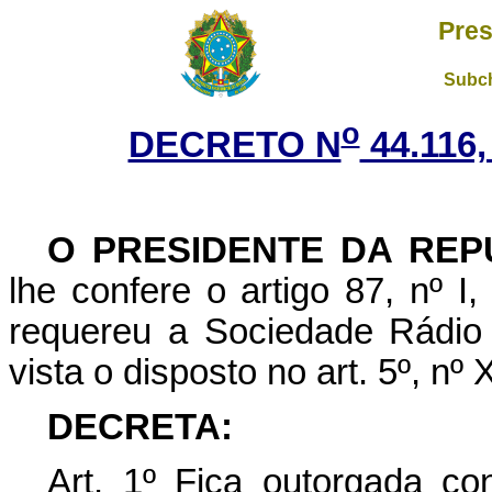
Pres
Subch
o
DECRETO N
44.116
O PRESIDENTE DA REP
lhe confere o artigo 87, nº I
requereu a Sociedade Rádio
vista o disposto no art. 5º, nº
DECRETA:
Art
. 1º Fica outorgada c