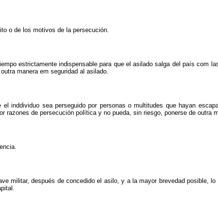
lito o de los motivos de la persecución.
iempo estrictamente indispensable para que el asilado salga del país com las 
e outra manera em seguridad al asilado.
 el inddividuo sea perseguido por personas o multitudes que hayan escapa
por razones de persecución política y no pueda, sin riesgo, ponerse de outra
encia.
e militar, después de concedido el asilo, y a la mayor brevedad posible, lo c
pital.