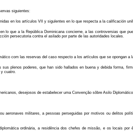
ervas siguientes:
s en los artículos VII y sigulentes en lo que respecta a la calificación unila
 lo que a la República Dominicana concierne, a las controversias que puedan
ción persecutoria contra el asilado por parte de las autoridades locales.
tico com las reservas del caso respecto a los artículos que se opongan a la
s sus plenos poderes, que han sido hallados en buena y debida forma, firm
 y cuatro.
icanos, desejosos de estabelecer uma Convenção sôbre Asilo Diplomático, 
aeronaves militares, a pessoas perseguidas por motivos ou delitos polític
plomática ordinária, a residência dos chefes de missão, e os locais por 