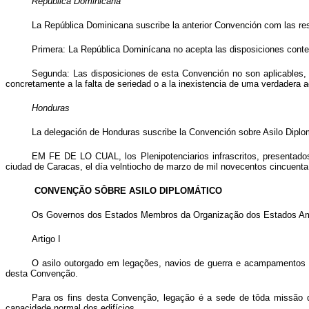
República Dominicana
La República Dominicana suscribe la anterior Convención com las res
Primera: La República Dominícana no acepta las disposiciones contenida
Segunda: Las disposiciones de esta Convención no son aplicables, en
concretamente a la falta de seriedad o a la inexistencia de uma verdadera ac
Honduras
La delegación de Honduras suscribe la Convención sobre Asilo Diplomá
EM FE DE LO CUAL, los Plenipotenciarios infrascritos, presentado
ciudad de Caracas, el día velntiocho de marzo de mil novecentos cincuenta
CONVENÇÃO SÔBRE ASILO DIPLOMÁTICO
Os Governos dos Estados Membros da Organização dos Estados Amer
Artigo I
O asilo outorgado em legações, navios de guerra e acampamentos ou 
desta Convenção.
Para os fins desta Convenção, legação é a sede de tôda missão di
capacidade normal dos edifícios.