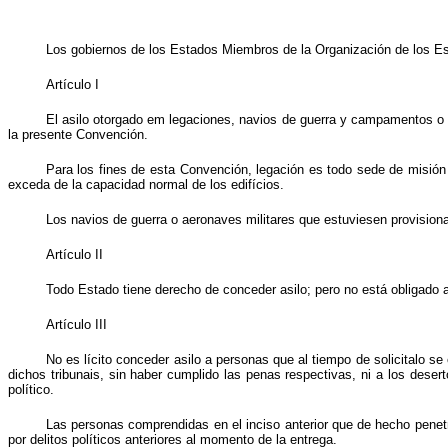
Los gobiernos de los Estados Miembros de la Organización de los Es
Artículo I
El asilo otorgado em legaciones, navios de guerra y campamentos o ae
la presente Convención.
Para los fines de esta Convención, legación es todo sede de misión d
exceda de la capacidad normal de los edifícios.
Los navios de guerra o aeronaves militares que estuviesen provisional
Artículo II
Todo Estado tiene derecho de conceder asilo; pero no está obligado a 
Artículo III
No es lícito conceder asilo a personas que al tiempo de solicitalo 
dichos tribunais, sin haber cumplido las penas respectivas, ni a los desert
político.
Las personas comprendidas en el inciso anterior que de hecho penetr
por delitos políticos anteriores al momento de la entrega.