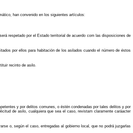
tico, han convenido en los siguientes artículos:
erá respetado por el Estado territorial de acuerdo com las disposiciones de
ilitados por ellos para habitación de los asilados cuando el número de éstos
tuir recinto de asilo.
mpetentes y por delitos comunes, o éstén condenadas por tales delitos y por
olicitud de asilo, cualquiera que sea el caso, revistam claramente caráacter
arse o, según el caso, entregadas al gobierno local, que no podrá juzgarlas