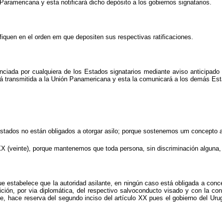
 Paramericana y esta notificará dicho depósito a los gobiernos signatarios.
fiquen en el orden em que depositen sus respectivas ratificaciones.
ciada por cualquiera de los Estados signatarios mediante aviso anticipado 
á transmitida a la Unión Panamericana y esta la comunicará a los demás Est
stados no están obligados a otorgar asilo; porque sostenemos um concepto am
 (veinte), porque mantenemos que toda persona, sin discriminación alguna, es
ue estabelece que la autoridad asilante, en ningún caso está obligada a conce
bición, por via diplomática, del respectivo salvoconducto visado y con la con
nte, hace reserva del segundo inciso del artículo XX pues el gobierno del Ur