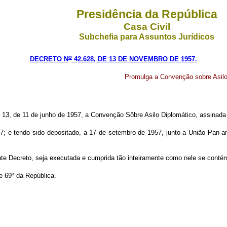
Presidência da República
Casa Civil
Subchefia para Assuntos Jurídicos
o
DECRETO N
42.628, DE 13 DE NOVEMBRO DE 1957.
Promulga a Convenção sobre Asilo
 13, de 11 de junho de 1957, a Convenção Sôbre Asilo Diplomático, assinad
57; e tendo sido depositado, a 17 de setembro de 1957, junto a União Pan-am
e Decreto, seja executada e cumprida tão inteiramente como nele se conté
e 69º da República.