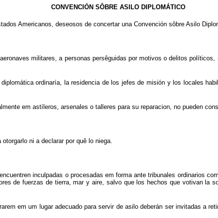
CONVENCIÓN SÔBRE ASILO DIPLOMÁTICO
tados Americanos, deseosos de concertar una Convención sôbre Asilo Diplomá
ronaves militares, a personas persêguidas por motivos o delitos políticos, s
iplomática ordinaría, la residencia de los jefes de misión y los locales hab
mente em astíleros, arsenales o talleres para su reparacion, no pueden consti
otorgarlo ni a declarar por quê lo niega.
se encuentren inculpadas o procesadas em forma ante tribunales ordinarios co
ores de fuerzas de tierra, mar y aire, salvo que los hechos que votivan la s
arem em um lugar adecuado para servir de asilo deberán ser invitadas a retir