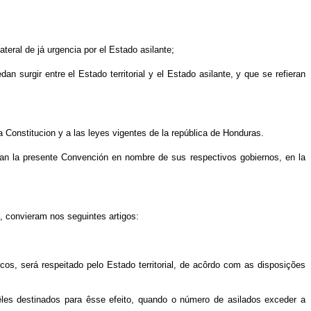
teral de já urgencia por el Estado asilante;
 surgir entre el Estado territorial y el Estado asilante, y que se refieran
 Constitucion y a las leyes vigentes de la república de Honduras.
an la presente Convención en nombre de sus respectivos gobiernos, en la
convieram nos seguintes artigos:
os, será respeitado pelo Estado territorial, de acôrdo com as disposições
êles destinados para êsse efeito, quando o número de asilados exceder a