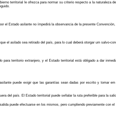
ierno territorial le ofrezca para normar su criterio respecto a la naturaleza 
eguido.
 por el Estado asilante no ímpedirá la observancia de la presente Convención,
 que el asilado sea retirado del país, para lo cual deberá otorgar um salvo-con
do para territorio extranjero, y el Estado territorial está obligado a dar in
asilante puede exigir que las garantías sean dadas por escrito y tomar em 
ra del país. El Estado territorial puede señalar la ruta preferible para la sali
la salida puede efectuarse en los mismos, pero cumpliendo previamente con el 