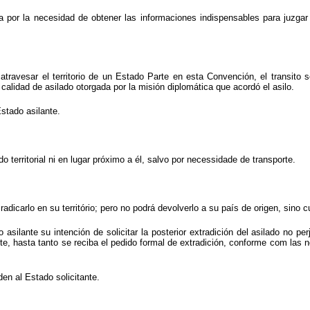
ida por la necesidad de obtener las informaciones indispensables para juzg
travesar el territorio de un Estado Parte en esta Convención, el transito se
calidad de asilado otorgada por la misión diplomática que acordó el asilo.
Estado asilante.
territorial ni en lugar próximo a él, salvo por necessidade de transporte.
 radicarlo en su território; pero no podrá devolverlo a su país de origen, sino
o asilante su intención de solicitar la posterior extradición del asilado no 
nte, hasta tanto se reciba el pedido formal de extradición, conforme com las no
en al Estado solicitante.