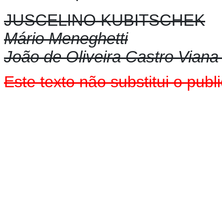
JUSCELINO KUBITSCHEK
Mário Meneghetti
João de Oliveira Castro Viana
Este texto
não
substitui o pub