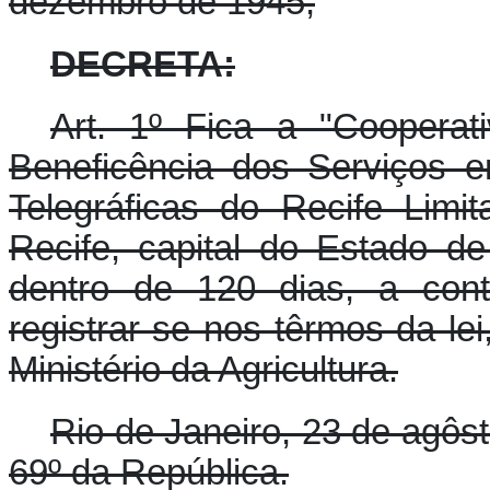
dezembro de 1945,
DECRETA:
Art. 1º Fica a "Coopera
Beneficência dos Serviços 
Telegráficas do Recife Limit
Recife, capital do Estado 
dentro de 120 dias, a cont
registrar-se nos têrmos da le
Ministério da Agricultura.
Rio de Janeiro, 23 de agôs
69º da República.