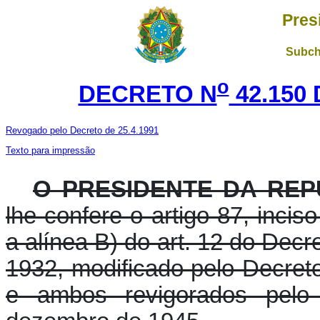
Pres
Subch
o
DECRETO N
42.150
Revogado pelo Decreto de 25.4.1991
Texto para impressão
O PRESIDENTE DA REP
lhe confere o artigo 87, incis
a alínea B) do art. 12 do Dec
1932, modificado pelo Decreto
e ambos revigorados pelo 