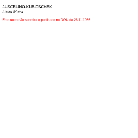
JUSCELINO KUBITSCHEK
Lúcio Meira
Este texto não substitui o publicado no DOU de 26.11.1956