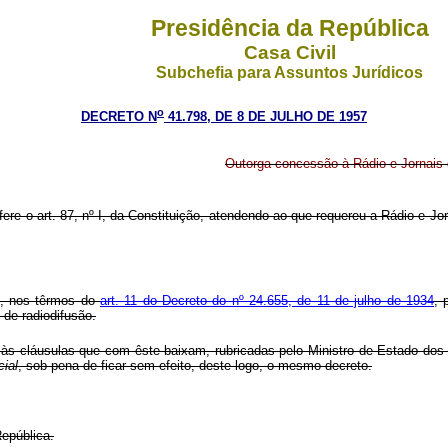
Presidência da República
Casa Civil
Subchefia para Assuntos Jurídicos
o
DECRETO N
41.798, DE 8 DE JULHO DE 1957
Outorga concessão à Rádio e Jornais d
fere o art. 87, nº I, da Constituição, atendendo ao que requereu a Rádio e J
., nos têrmos do
art. 11 do Decreto do nº 24.655, de 11 de julho de 1934
, 
de radiodifusão.
 às cláusulas que com êste baixam, rubricadas pelo Ministro de Estado dos
cial
, sob pena de ficar sem efeito, deste logo, o mesmo decreto.
República.