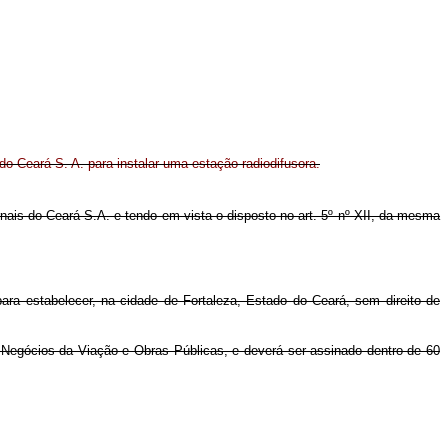
o Ceará S. A. para instalar uma estação radiodifusora.
ornais do Ceará S.A. e tendo em vista o disposto no art. 5º nº XII, da mesma
para estabelecer, na cidade de Fortaleza, Estado do Ceará, sem direito de
 Negócios da Viação e Obras Públicas, e deverá ser assinado dentro de 60