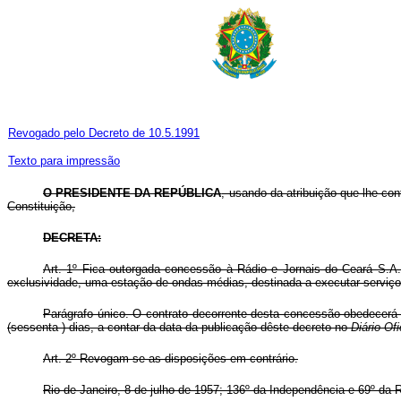
Revogado pelo Decreto de 10.5.1991
Texto para impressão
O PRESIDENTE DA REPÚBLICA
, usando da atribuição que lhe con
Constituição,
DECRETA:
Art. 1º Fica outorgada concessão à Rádio e Jornais do Ceará S.A
exclusividade, uma estação de ondas médias, destinada a executar serviço 
Parágrafo único. O contrato decorrente desta concessão obedecerá
(sessenta ) dias, a contar da data da publicação dêste decreto no
Diário
Ofi
Art. 2º Revogam-se as disposições em contrário.
Rio de Janeiro, 8 de julho de 1957; 136º da Independência e 69º da 