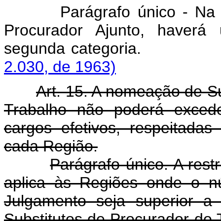
Parágrafo único - Na Regi
Procurador Ajunto, haverá
segunda categor
2.030, de 1963)
Art. 15. A nomeação de Su
Trabalho não poderá exced
cargos efetivos, respeitadas
cada Região.
Parágrafo único. A rest
aplica às Regiões onde o n
Julgamento seja superior a
Substitutos de Procurador do 