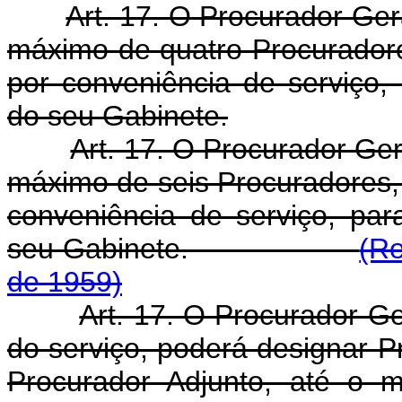
Art. 17. O Procurador Ger
máximo de quatro Procuradores
por conveniência de serviço,
do seu Gabinete.
Art. 17. O Procurador Ger
máximo de seis Procuradores, i
conveniência de serviço, pa
seu Gabinete.
(Re
de 1959)
Art. 17. O Procurador Ge
do serviço, poderá designar Pr
Procurador Adjunto, até o 