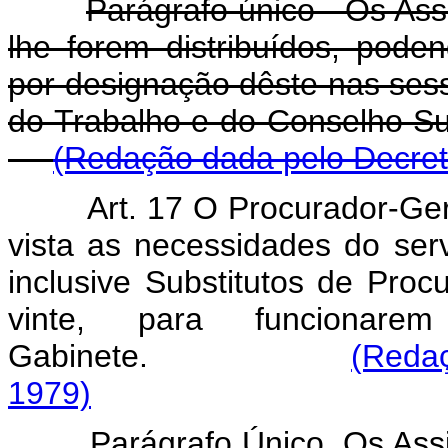
Parágrafo único - Os Ass
lhe forem distribuídos, pode
por designação dêste nas ses
do Trabalho e do Conselho 
(Redação dada pelo Decret
Art. 17 O Procurador-Ger
vista as necessidades do ser
inclusive Substitutos de Pro
vinte, para funcionar
Gabinete.
(Redaç
1979)
Parágrafo Único. Os Assist