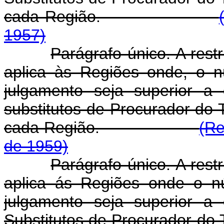
cada Região.
1957)
Parágrafo único. A rest
aplica às Regiões onde, o 
julgamento seja superior a
substitutos de Procurador do
cada Região.
(Re
de 1959)
Parágrafo único. A rest
aplica ás Regiões onde o n
julgamento seja superior a
Substitutos de Procurador do