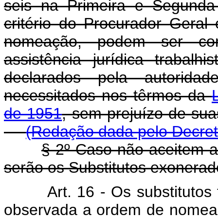
seis na Primeira e Segunda
critério do Procurador Gera
nomeação, podem ser con
assistência jurídica trabalh
declarados pela autorida
necessitados nos têrmos da
de 1951
, sem prejuízo de s
(Redação dada pelo Decret
§ 2º Caso não aceitem a
serão os Substitutos exonerad
Art. 16 - Os substituto
observada a ordem de nomea