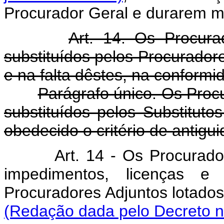
Procurador Geral e durarem mai
Art. 14. Os Procur
substituídos pelos Procurador
e na falta dêstes, na conformi
Parágrafo único. Os Proc
substituídos pelos Substituto
obedecido o critério de antig
Art. 14 - Os Procurad
impedimentos, licenças e f
Procuradores Adjuntos lo
(Redação dada pelo Decreto n