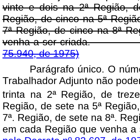
vinte e dois na 2ª Região, 
Região, de cinco na 5ª Região
7ª Região, de cinco na 8ª R
venha a ser cria
75.940, de 1975)
Parágrafo único. O núm
Trabalhador Adjunto não pode
trinta na 2ª
Região, de trez
Região, de sete na 5ª Região,
7ª. Região, de sete na 8ª. Reg
em cada Região que ven