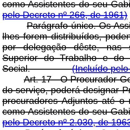
como Assistentes do
pelo Decreto nº 266, de 1961)
Parágrafo único. Os Ass
lhes forem distribuídos, pode
por delegação dêste, nas 
Superior do Trabalho e do 
Social.
(Incluído pel
Art. 17 - O Procurador-G
do serviço, poderá designar Pr
procuradores Adjuntos até o
como Assistentes do
pelo Decreto nº 2.030, de 196