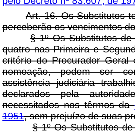
pelo Decreto nº 83.607, de 19
Art. 16. Os Substitutos 
perceberão os vencimentos do 
§ 1º Os Substitutos d
quatro nas Primeira e Segun
critério do Procurador Gera
nomeação, podem ser con
assistência judiciária trabal
declarados pela autorida
necessitados nos têrmos da
1951
, sem prejuízo de suas pró
§ 1º Os Substitutos d