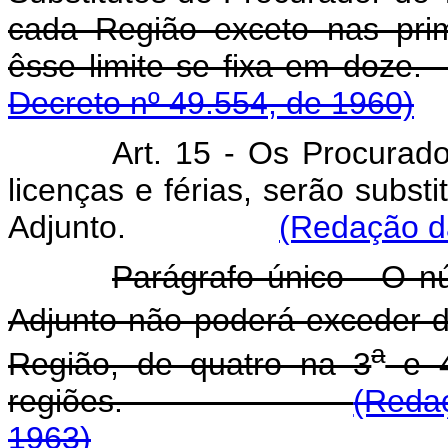
cada Região exceto nas pri
êsse limite se fix
Decreto nº 49.554, de 1960)
Art. 15 - Os Procurad
licenças e férias, serão subst
Adjunto.
(Redação da
Parágrafo único - O n
Adjunto não poderá exceder d
a
Região, de quatro na 3
e 
regiões.
(Reda
1963)