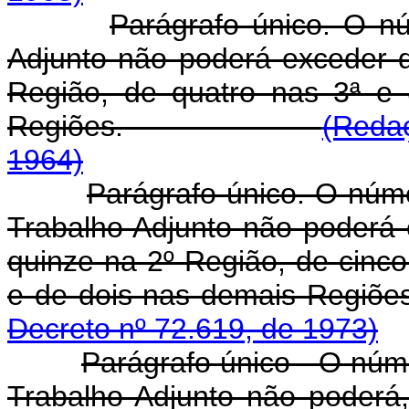
Parágrafo único. O n
Adjunto não poderá exceder 
Região, de quatro nas 3ª e
Regiões.
(Redaç
1964)
Parágrafo único. O núm
Trabalho Adjunto não poderá 
quinze na 2º Região, de cinco
e de dois nas demai
Decreto nº 72.619, de 1973)
Parágrafo único - O núm
Trabalho Adjunto não poderá