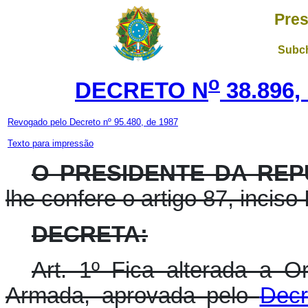
Pres
Subch
o
DECRETO N
38.896,
Revogado pelo Decreto nº 95.480, de 1987
Texto para impressão
O PRESIDENTE DA REP
lhe confere o artigo 87, inciso 
DECRETA:
Art. 1º Fica alterada a 
Armada, aprovada pelo
Decr