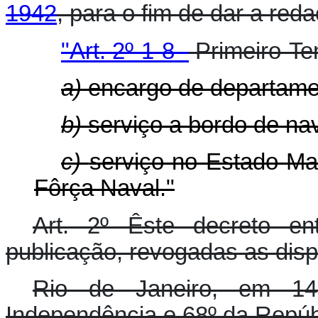
1942
, para o fim de dar a reda
"Art. 2º-1-8 -
Primeiro-Te
a)
encargo de departamen
b)
serviço a bordo de nav
c)
serviço no Estado-M
Fôrça Naval."
Art. 2º Êste decreto e
publicação, revogadas as disp
Rio de Janeiro, em 1
Independência e 68º da Repúb