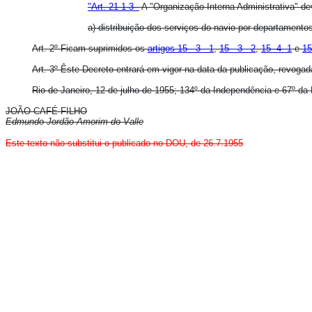
"Art. 21-1-3 -
A "Organização Interna Administrativa" d
a) distribuição dos serviços do navio por departamentos
Art. 2º Ficam suprimidos os
artigos 15 - 3 - 1
,
15 - 3 - 2
,
15 -4- 1
e
15
Art. 3º Êste Decreto entrará em vigor na data da publicação, revogad
Rio de Janeiro, 12 de julho de 1955; 134º da Independência e 67º da 
JOÃO CAFÉ FILHO
Edmundo Jordão Amorim do Valle
Este texto
não
substitui o publicado no DOU, de 26.7.1955