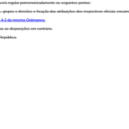
everá regular pormenorizadamente os seguintes pontos:
, grupos e divisões e fixação das atribuições dos respectivos oficiais encarr
-4-2 da mesma Ordenança.
as as disposições em contrário.
República.