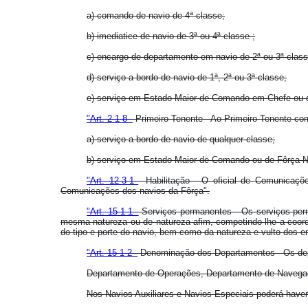
a) comando de navio de 4ª classe;
b) imediatice de navio de 3ª ou 4ª classe ;
c) encargo de departamento em navio de 2ª ou 3ª class
d) serviço a bordo de navio de 1ª, 2ª ou 3ª classe;
e) serviço em Estado Maior de Comando em Chefe ou d
"Art. 2-1-8 -
Primeiro Tenente - Ao Primeiro Tenente co
a) serviço a bordo de navio de qualquer classe;
b) serviço em Estado Maior de Comando ou de Fôrça N
"Art. 12-3-1
- Habilitação - O oficial de Comunicaç
Comunicações dos navios da Fôrça".
"Art. 15-1-1 -
Serviços permanentes - Os serviços perm
mesma natureza ou de natureza afim, competindo-lhe a coord
do tipo e porte do navio, bem como da natureza e vulto dos e
"Art. 15-1-2 -
Denominação dos Departamentos - Os dep
Departamento de Operações, Departamento de Navegaç
Nos Navios Auxiliares e Navios Especiais poderá have