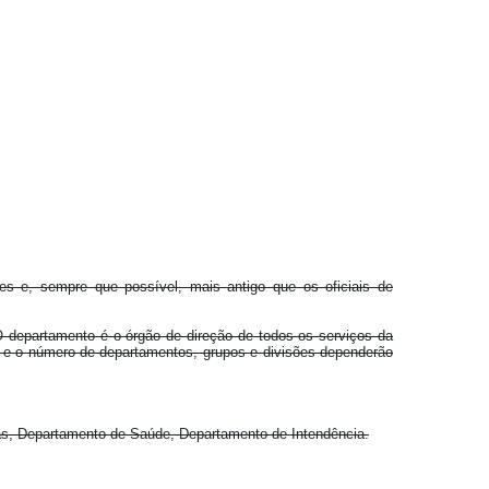
s e, sempre que possível, mais antigo que os oficiais de
O departamento é o órgão de direção de todos os serviços da
a e o número de departamentos, grupos e divisões dependerão
, Departamento de Saúde, Departamento de Intendência.