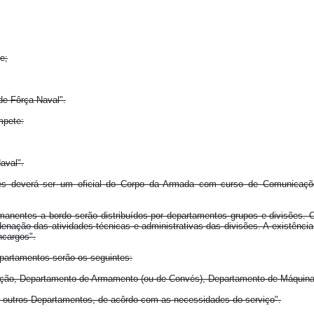
e;
e Fôrça Naval".
mpete:
aval".
ões deverá ser um oficial do Corpo da Armada com curso de Comunicaçõe
anentes a bordo serão distribuídos por departamentos grupos e divisões. 
enação das atividades técnicas e administrativas das divisões. A existênci
ncargos".
artamentos serão os seguintes:
ão, Departamento de Armamento (ou de Convés), Departamento de Máquinas
r outros Departamentos, de acôrdo com as necessidades do serviço".