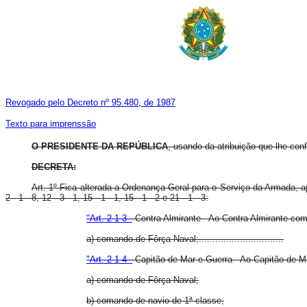
Revogado pelo Decreto nº 95.480, de 1987
Texto para imprenssão
O PRESIDENTE DA REPÚBLICA
, usando da atribuição que lhe confe
DECRETA:
Art. 1º Fica alterada a Ordenança Geral para o Serviço da Armada, 
2 - 1 - 8, 12 - 3 - 1, 15 - 1 - 1, 15 - 1 - 2 e 21 - 1 - 3:
"Art. 2-1-3 -
Contra Almirante - Ao Contra Almirante com
a) comando de Fôrça Naval;...............................
"Art. 2-1-4 -
Capitão de Mar e Guerra - Ao Capitão de M
a) comando de Fôrça Naval;
b) comando de navio de 1ª classe;