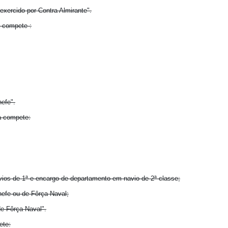
xercido por Contra Almirante".
a compete :
efe".
a compete:
vios de 1ª e encargo de departamento em navio de 2ª classe;
efe ou de Fôrça Naval;
e Fôrça Naval".
ete: