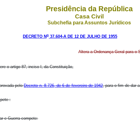
Presidência da República
Casa Civil
Subchefia para Assuntos Jurídicos
o
DECRETO N
37.604-A DE 12 DE JULHO DE 1955
Altera a Ordenança Geral para o 
re o artigo 87, inciso I, da Constituição,
aprovada pelo
Decreto n. 8.726, de 6 de fevereiro de 1942
, para o fim de dar a 
pete :
ar e Guerra compete: