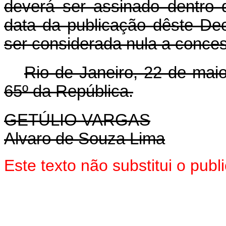
deverá ser assinado dentro 
data da publicação dêste De
ser considerada nula a conce
Rio de Janeiro, 22 de mai
65º da República.
GETÚLIO VARGAS
Alvaro de Souza Lima
Este texto não substitui o pu