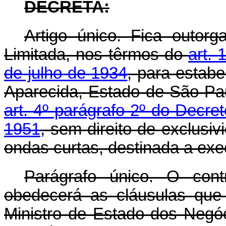
DECRETA:
Artigo único. Fica outor
Limitada, nos têrmos do
art.
de julho de 1934
, para estabe
Aparecida, Estado de São Pa
art. 4º parágrafo 2º do Decre
1951
, sem direito de exclusi
ondas curtas, destinada a exec
Parágrafo único. O cont
obedecerá as cláusulas que
Ministro de Estado dos Negó