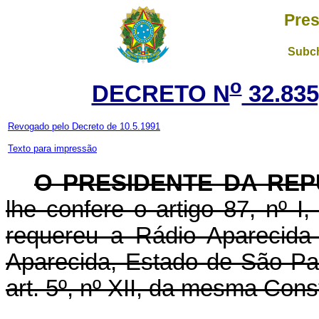
Pres
Subch
o
DECRETO N
32.835
Revogado pelo Decreto de 10.5.1991
Texto para impressão
O PRESIDENTE DA REP
lhe confere o artigo 87, nº I
requereu a Rádio Aparecida
Aparecida, Estado de São Pau
art. 5º, nº XII, da mesma Const