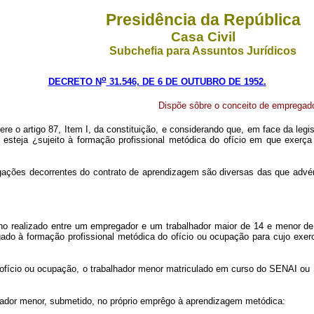
Presidência da República
Casa Civil
Subchefia para Assuntos Jurídicos
o
DECRETO N
31.546, DE 6 DE OUTUBRO DE 1952.
Dispõe sôbre o conceito de empregado
ere o artigo 87, Item I, da constituição, e considerando que, em face da leg
teja ¿sujeito à formação profissional metódica do ofício em que exerça 
ações decorrentes do contrato de aprendizagem são diversas das que advém
alho realizado entre um empregador e um trabalhador maior de 14 e menor de
ado à formação profissional metódica do ofício ou ocupação para cujo exer
e ofício ou ocupação, o trabalhador menor matriculado em curso do SENAI o
lhador menor, submetido, no próprio emprêgo à aprendizagem metódica: