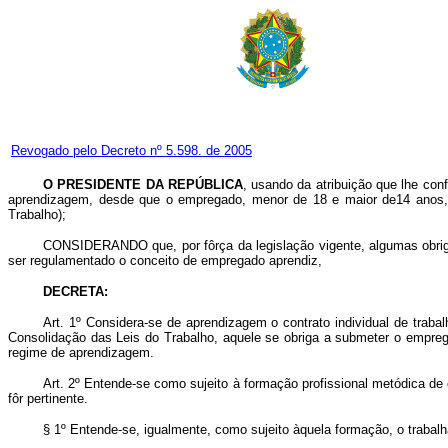
Revogado pelo Decreto nº 5.598. de 2005
O PRESIDENTE DA REPÚBLICA
, usando da atribuição que lhe conf
aprendizagem, desde que o empregado, menor de 18 e maior de14 anos, es
Trabalho);
CONSIDERANDO que, por fôrça da legislação vigente, algumas obrig
ser regulamentado o conceito de empregado aprendiz,
DECRETA:
Art
. 1º Considera-se de aprendizagem o contrato individual de trab
Consolidação das Leis do Trabalho, aquele se obriga a submeter o empreg
regime de aprendizagem.
Art
. 2º Entende-se como sujeito à formação profissional metódica d
fôr pertinente.
§ 1º Entende-se, igualmente, como sujeito àquela formação, o traba