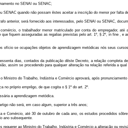
cionamento no SENAI ou SENAC;
ou SENAC quando não possam êstes aceitar a inscrição do menor por falta de
afo anterior, será fornecido aos interessados, pelo SENAI ou SENAC, docum
 comércio, o trabalhador menor matriculado por conta do empregador, até a
ue fiquem asseguradas as regalias previstas pelo art. 1º, § 2º, in fine , e 
s ofício se ocupações objetos de aprendizagem metódicas nós seus cursos
enta dias, contados da publicação dêste Decreto, a relação completa de t
ão, assim se procedendo para qualquer alteração na relação referida a qual
to, o Ministro do Trabalho, Indústria e Comércio aprovará, após pronunciame
 no próprio emprêgo, de que cogita o § 1º do art. 2º.
essária a aprendizagem metódica.
rtigo não será, em caso algum, superior a três anos;
 e Comércio, até 30 de outubro de cada ano, os estudos procedidos sôbre a
 do ano subsequente.
 requerer ao Ministro do Trabalho, Indústria e Comércio a alteração ou revi