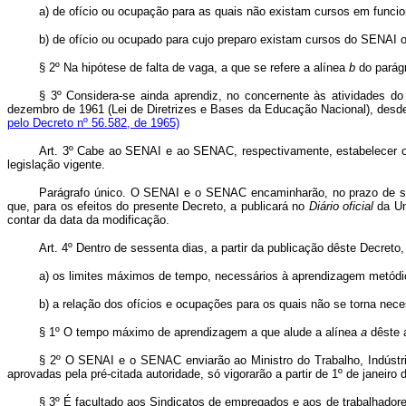
a) de ofício ou ocupação para as quais não existam cursos em fun
b) de ofício ou ocupado para cujo preparo existam cursos do SENAI 
§ 2º Na hipótese de falta de vaga, a que se refere a alínea
b
do parágr
§ 3º Considera-se ainda aprendiz, no concernente às atividades do
dezembro de 1961 (Lei de Diretrizes e Bases da Educação Nacional), desde q
pelo Decreto nº 56.582, de 1965)
Art
. 3º Cabe ao SENAI e ao SENAC, respectivamente, estabelecer o
legislação vigente.
Parágrafo único. O SENAI e o SENAC encaminharão, no prazo de sess
que, para os efeitos do presente Decreto, a publicará no
Diário oficial
da Uni
contar da data da modificação.
Art
. 4º Dentro de sessenta dias, a partir da publicação dêste Decre
a) os limites máximos de tempo, necessários à aprendizagem metódica
b) a relação dos ofícios e ocupações para os quais não se torna nec
§ 1º O tempo máximo de aprendizagem a que alude a alínea
a
dêste a
§ 2º O SENAI e o SENAC enviarão ao Ministro do Trabalho, Indústria
aprovadas pela pré-citada autoridade, só vigorarão a partir de 1º de janeiro
§ 3º É facultado aos Sindicatos de empregados e aos de trabalhadores