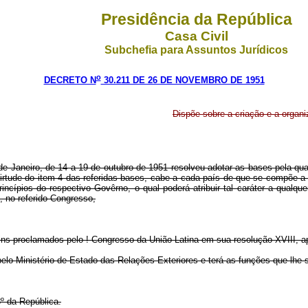
Presidência da República
Casa Civil
Subchefia para Assuntos Jurídicos
o
DECRETO N
30.211 DE 26 DE NOVEMBRO DE 1951
Dispõe sobre a criação e a organ
aneiro, de 14 a 19 de outubro de 1951 resolveu adotar as bases pela quais
rtude do item 4 das referidas bases, cabe a cada país de que se compõe a
incípios do respectivo Govêrno, o qual poderá atribuir tal caráter a qual
, no referido Congresso,
 fins proclamados pelo ! Congresso da União Latina em sua resolução XVIII, 
a pelo Ministério de Estado das Relações Exteriores e terá as funções que lhe
º da República.