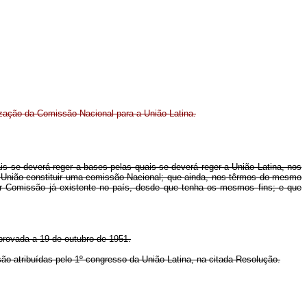
ização da Comissão Nacional para a União Latina.
 se deverá reger a bases pelas quais se deverá reger a União Latina, nos
 União constituir uma comissão Nacional; que ainda, nos têrmos do mesmo
quer Comissão já existente no país, desde que tenha os mesmos fins; e que
aprovada a 19 de outubro de 1951.
 são atribuídas pelo 1º congresso da União Latina, na citada Resolução.