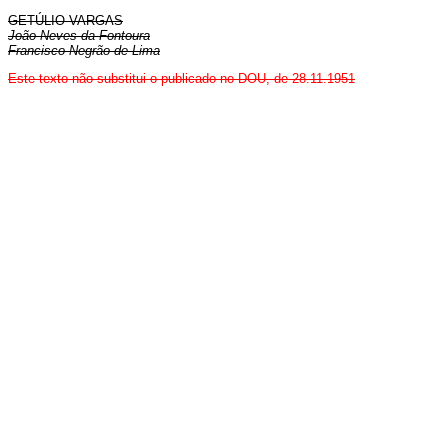
GETÚLIO VARGAS
João Neves da Fontoura
Francisco Negrão de Lima
Este texto
não
substitui o publicado no DOU, de 28.11.1951