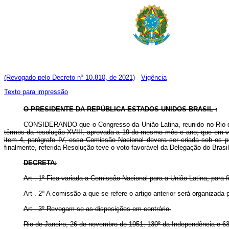
(Revogado pelo Decreto nº 10.810, de 2021)
Vigência
Texto para impressão
O PRESIDENTE DA REPÚBLICA ESTADOS UNIDOS BRASIL :
CONSIDERANDO que o Congresso da União Latina, reunido no Rio de J
têrmos da resolução XVIII, aprovada a 19 do mesmo mês e ano; que em vi
item 4, parágrafo IV, essa Comissão Nacional devera ser criada sob os pr
finalmente, referida Resolução teve o voto favorável da Delegação do Brasil
DECRETA:
Art . 1º Fica variada a Comissão Nacional para a União Latina, para
Art . 2º A comissão a que se refere o artigo anterior será organizad
Art . 3º Revogam-se as disposições em contrário.
Rio de Janeiro, 26 de novembro de 1951; 130º da Independência e 63