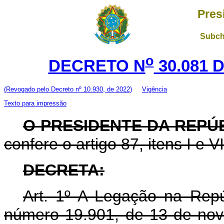
Pres
Subch
o
DECRETO N
30.081 
(Revogado pelo Decreto nº 10.930, de 2022)
Vigência
Texto para impressão
O PRESIDENTE DA REPÚB
confere o artigo 87, itens I e V
DECRETA:
Art. 1º A Legação na Repúb
número 19.901, de 13 de nov