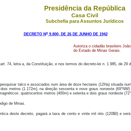
Presidência da República
Casa Civil
Subchefia para Assuntos Jurídicos
o
DECRETO N
9.800, DE 26 DE JUNHO DE 1942
Autoriza o cidadão brasileiro Joã
do Estado de Minas Gerais.
rt. 74, letra a, da Constituição, e nos termos do decreto-lei n. 1.985, de 29 
a a pesquisar talco e associados num área de doze hectares (12Ha) situada n
e dois metros (1.172m), na direção sessenta e nove graus noroeste (69°NW)
agnéticos: quatrocentos metros (400m) e setenta e dois graus nordeste (72
ódigo de Minas.
ntica deste decreto, pagará a taxa de cento e vinte mil réis (120$0) e ser