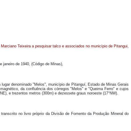
o Marciano Teixeira a pesquisar talco e associados no município de Pitangui,
de janeiro de 1940, (Código de Minas),
um lugar denominado "Melos", município de Pitanguí, Estado de Minas Gerais
 magnético, da confluência dos córregos "Melos" e "Queima Ferro" e cujos
°NE), e trezentos metros (300m) e dezessete graus noroeste (17°NW).
á transcrito no livro próprio da Divisão de Fomento da Produção Mineral do