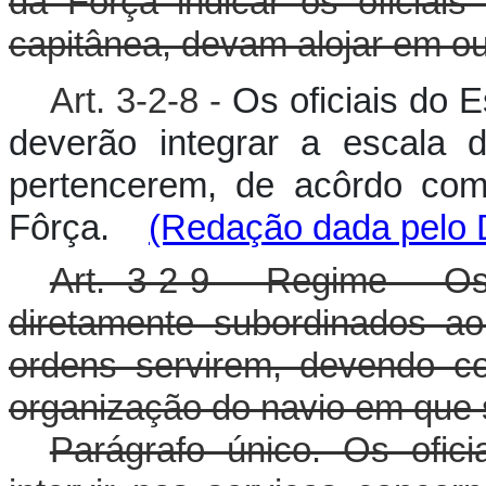
da Força indicar os oficiai
capitânea, devam alojar em ou
Art. 3-2-8 -
Os oficiais do 
deverão integrar a escala 
pertencerem, de acôrdo com
Fôrça.
(Redação dada pelo D
Art. 3-2-9 - Regime - Os
diretamente subordinados a
ordens servirem, devendo c
organização do navio em que
Parágrafo único. Os ofic