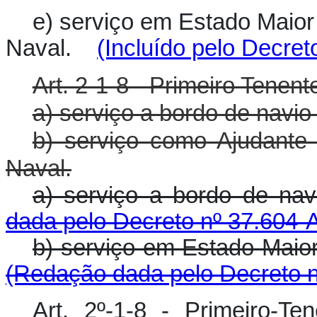
e) serviço em Estado Maio
Naval.
(Incluído pelo Decret
Art. 2-1-8 - Primeiro Tenen
a) serviço a bordo de navio
b) serviço como Ajudant
Naval.
a) serviço a bordo de na
dada pelo Decreto nº 37.604-
b) serviço em Estado Mai
(Redação dada pelo Decreto n
Art. 2º-1-8 - Primeiro-