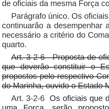
de oficiais da mesma Força c
Parágrafo único. Os oficiai
continuarão a desempenhar a
necessário a critério do Coma
quarto.
Art. 3-2-6 - Proposta de ofi
que deverão constituir o E
propostos pelo respectivo C
do Marinha, ouvido o Estado 
Art. 3-2-6
Os oficiais que 
uma Força, serão proposto