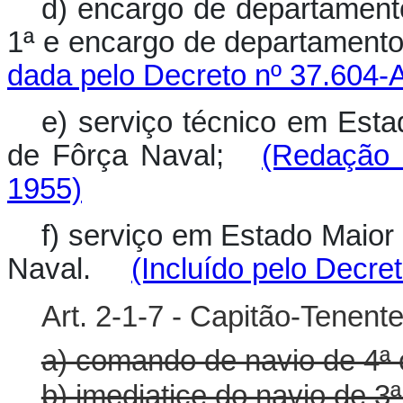
d) encargo de departament
1ª e encargo de departament
dada pelo Decreto nº 37.604-
e) serviço técnico em Es
de Fôrça Naval;
(Redação 
1955)
f) serviço em Estado Maio
Naval.
(Incluído pelo Decre
Art. 2-1-7 - Capitão-Tenent
a) comando de navio de 4ª 
b) imediatice do navio de 3ª