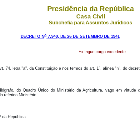
Presidência da República
Casa Civil
Subchefia para Assuntos Jurídicos
o
DECRETO N
7.940, DE 26 DE SETEMBRO DE 1941
Extingue cargo excedente.
t. 74, letra "a", da Constituição e nos termos do art. 1º, alínea "n", do decret
tilógrafo, do Quadro Único do Ministério da Agricultura, vago em virtud
 referido Ministério.
º da República.