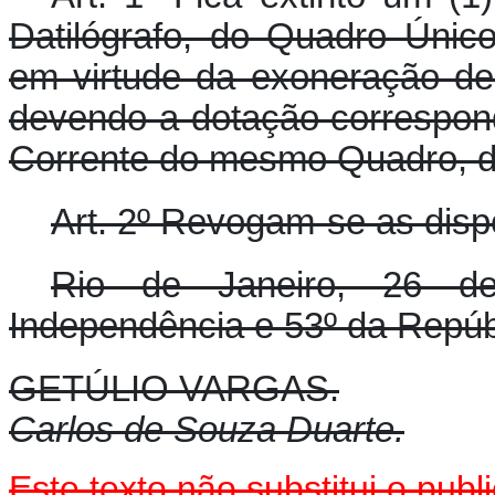
Datilógrafo, do Quadro Único
em virtude da exoneração de 
devendo a dotação correspond
Corrente do mesmo Quadro, do 
Art. 2º Revogam-se as disp
Rio de Janeiro, 26 d
Independência e 53º da Repúb
GETÚLIO VARGAS.
Carlos de Souza Duarte.
Este texto
não
substitui o pub