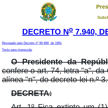
Pres
Subch
o
DECRETO N
7.940, 
Revogado pelo Decreto nº 99.999, de 1991
Texto para impressão
O Presidente da Repúb
confere o art. 74, letra "a", d
alínea "n", do decreto-lei n.º 
DECRETA:
Art. 1º Fica extinto um (1