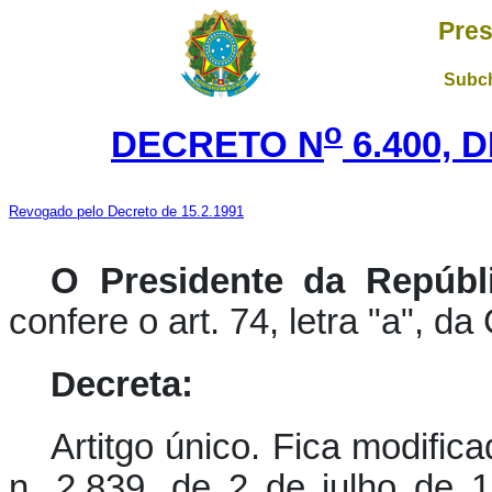
Pres
Subch
o
DECRETO N
6.400, 
Revogado pelo Decreto de 15.2.1991
O Presidente da Repúbli
confere o art. 74, letra "a", da
D
ecreta:
Artitgo único. Fica modific
n. 2.839, de 2 de julho de 