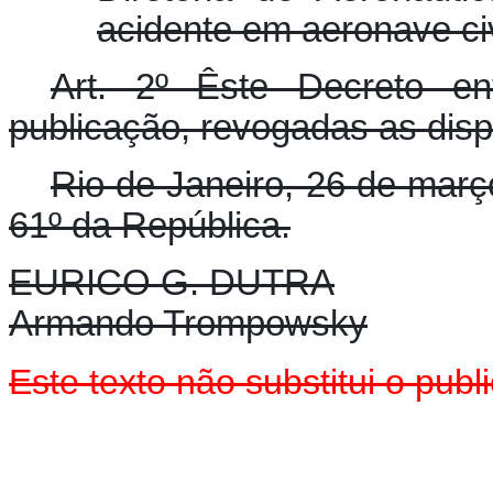
acidente em aeronave civ
Art. 2º Êste Decreto e
publicação, revogadas as disp
Rio de Janeiro, 26 de març
61º da República.
EURICO G. DUTRA
Armando Trompowsky
Este texto
não
substitui o pub