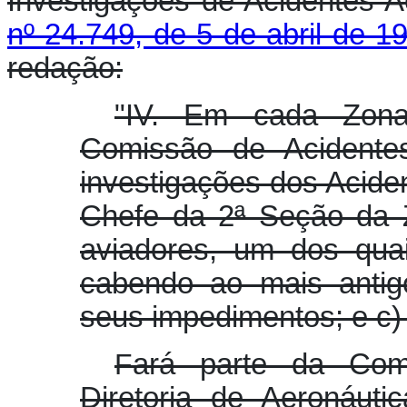
Investigações de Acidentes 
nº 24.749, de 5 de abril de 1
redação:
"IV. Em cada Zona
Comissão de Acidente
investigações dos Acide
Chefe da 2ª Seção da Z
aviadores, um dos quai
cabendo ao mais antigo
seus impedimentos; e c) 
F
ará parte da Com
Diretoria de Aeronáuti