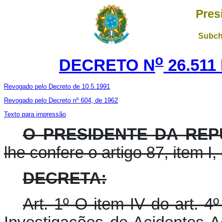
Pres
Subch
o
DECRETO N
26.511
Revogado pelo Decreto de 10.5.1991
Revogado pelo Decreto nº 604, de 1962
Texto para impressão
O PRESIDENTE DA REP
lhe confere o artigo 87, item I,
DECRETA:
Art. 1º O item IV do art. 