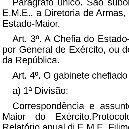
Parágrafo único. São subo
E.M.E., a Diretoria de Armas,
Estado-Maior.
Art. 3º. A Chefia do Estad
por General de Exército, ou 
da República.
Art. 4º. O gabinete chefiad
a) 1ª Divisão:
Correspondência e assun
Maior do Exército.Protocol
Relatório anual di E.M.E. Filim