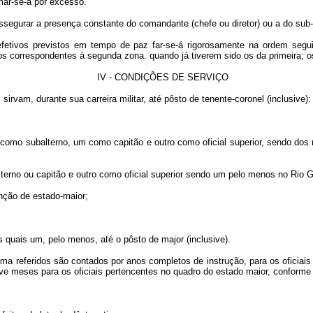
mar-se-á por excesso.
egurar a presença constante do comandante (chefe ou diretor) ou a do sub-c
tivos previstos em tempo de paz far-se-á rigorosamente na ordem seguinte
s correspondentes à segunda zona. quando já tiverem sido os da primeira; os
IV - CONDIÇÕES DE SERVIÇO
sirvam, durante sua carreira militar, até pôsto de tenente-coronel (inclusive
como subalterno, um como capitão e outro como oficial superior, sendo dos
terno ou capitão e outro como oficial superior sendo um pelo menos no Rio G
nção de estado-maior;
 quais um, pelo menos, até o pôsto de major (inclusive).
a referidos são contados por anos completos de instrução, para os oficiais
ve meses para os oficiais pertencentes no quadro do estado maior, conforme