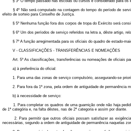
§ 3º O tempo passado nas escolas ou cursos é considerado para os efei
§ 4º Não será computado na contagem do tempo do período de serviço (
efeito de sorteio para Conselho de Justiça.
§ 5º Nenhuma função fora dos corpos de tropa do Exército será consid
§ 6º Um dos períodos de serviço referidos na letra a, dêste artigo, re
§ 7º A função arregimentada para os oficiais do quadro de estado-mai
V - CLASSIFICAÇÕES - TRANSFERÊNCIAS E NOMEAÇÕES
Art. 5º As classificações, transferências ou nomeações de oficiais para
a) à preferência do oficial:
1. Para uma das zonas de serviço compulsório, assegurando-se priorida
2. Para fora da 1ª zona, pela ordem de antiguidade de permanência mes
b) à necessidade de serviço:
1. Para completar os quadros de uma guarnição onde não haja pedidos,
de 1ª categória e, na falta dêstes, nas de 2ª categoria e assim por diante.
2. Para permitir que outros oficiais possam satisfazer as exigência
necessárias, segundo a ordem de antiguidade de permanência naquelas zo