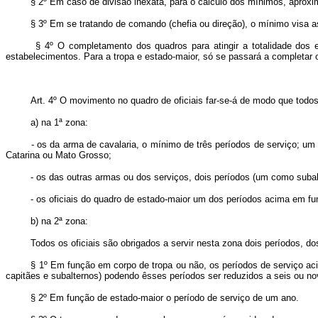
§ 2º Em caso de divisão inexata, para o cálculo dos mínimos, aproxi
§ 3º Em se tratando de comando (chefia ou direção), o mínimo visa ass
§ 4º O completamento dos quadros para atingir a totalidade dos efe
estabelecimentos. Para a tropa e estado-maior, só se passará a completar o
Art. 4º O movimento no quadro de oficiais far-se-á de modo que todos 
a) na 1ª zona:
- os da arma de cavalaria, o mínimo de três períodos de serviço; um 
Catarina ou Mato Grosso;
-
os das outras armas ou dos serviços, dois períodos (um como subal
-
os oficiais do quadro de estado-maior um dos períodos acima em fu
b) na 2ª zona:
Todos os oficiais são obrigados a servir nesta zona dois períodos, dos
§ 1º Em função em corpo de tropa ou não, os períodos de serviço acim
capitães e subalternos) podendo êsses períodos ser reduzidos a seis ou no
§ 2º Em função de estado-maior o período de serviço de um ano.