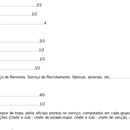
............................2/3
....................1/2
....................................4
...............................2/3
..............................1/2
...............................1/3
.........................1/2
emonta, Serviço de Recrutamento. fábricas, arsenais, etc........................
...............................4/5
.................................1/2
os de tropa, pelos oficiais prontos no serviço, computados em cada grupo de
ões (chefe e sub - chefe de estado-maior, chefe e sub - chefe de secção, 