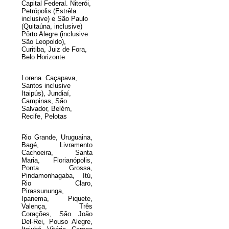
Capital Federal. Niterói,
Petrópolis (Estrêla
inclusive) e São Paulo
(Quitaúna, inclusive)
Pôrto Alegre (inclusive
São Leopoldo),
Curitiba, Juiz de Fora,
Belo Horizonte
Lorena. Caçapava,
Santos inclusive
Itaipús), Jundiaí,
Campinas, São
Salvador, Belém,
Recife, Pelotas
Rio Grande, Uruguaina,
Bagé, Livramento
Cachoeira, Santa
Maria, Florianópolis,
Ponta Grossa,
Pindamonhagaba, Itú,
Rio Claro,
Pirassununga,
Ipanema, Piquete,
Valença, Três
Corações, São João
Del-Rei, Pouso Alegre,