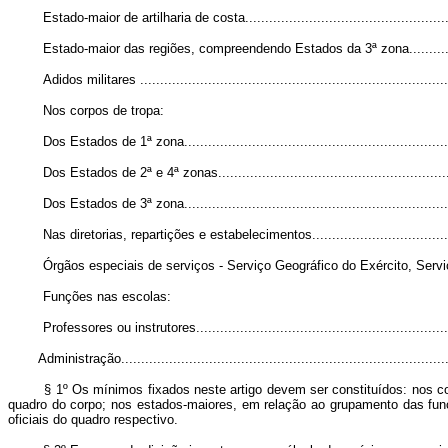
Estado-maior de artilharia de costa......................................................
Estado-maior das regiões, compreendendo Estados da 3ª zona.................
Adidos militares ...............................................................................
Nos corpos de tropa:
Dos Estados de 1ª zona.....................................................................
Dos Estados de 2ª e 4ª zonas.............................................................
Dos Estados de 3ª zona.....................................................................
Nas diretorias, repartições e estabelecimentos.......................................
Órgãos especiais de serviços - Serviço Geográfico do Exército, Serviço de R
Funções nas escolas:
Professores ou instrutores..................................................................
Administração...................................................................................
§ 1º Os mínimos fixados neste artigo devem ser constituídos: nos corp
quadro do corpo; nos estados-maiores, em relação ao grupamento das funç
oficiais do quadro respectivo.