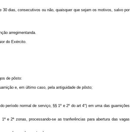
 30 dias, consecutivos ou não, quaisquer que sejam os motivos, salvo por
unção arregimentanda.
or do Exército.
gos de pôsto:
rnição e, em último caso, pela antiguidade de pôsto;
o período normal de serviço, §§ 1º e 2º do art 4°) em uma das guarnições
 1ª e 2ª zonas, processando-se as tranferências para abertura das vagas