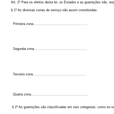
Art. 2º Para os efeitos desta lei, os Estados e as guarnições são, res
§ 1º As diversas zonas de serviço são assim constituídas:
Primeira zona.....................................................
Segunda zona ...................................................
Terceira zona....................................................
Quarta zona........................................................
§ 2º As guarnições são classificadas em seis cetegorias, como se s