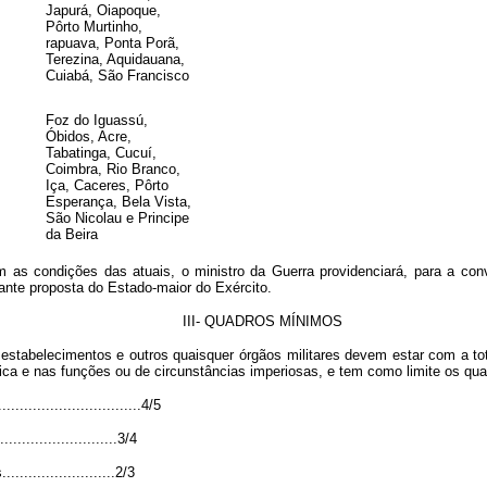
Japurá, Oiapoque,
Pôrto Murtinho,
rapuava, Ponta Porã,
Terezina, Aquidauana,
Cuiabá, São Francisco
Foz do Iguassú,
Óbidos, Acre,
Tabatinga, Cucuí,
Coimbra, Rio Branco,
Iça, Caceres, Pôrto
Esperança, Bela Vista,
São Nicolau e Principe
da Beira
 condições das atuais, o ministro da Guerra providenciará, para a conv
nte proposta do Estado-maior do Exército.
III- QUADROS MÍNIMOS
estabelecimentos e outros quaisquer órgãos militares devem estar com a to
ica e nas funções ou de circunstâncias imperiosas, e tem como limite os q
..............................4/5
.....................3/4
...................2/3