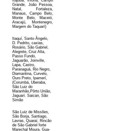
Itajubá, Vitória, Campo
Grande, João Pessoa,
Natal, Fortaleza,
Manaus, Campo Belo,
Monte Belo, Maceió,
Aracajú, Montenegro,
Margem do Taquarí)
Itaquí, Santo Ângelo,
D. Pedrito, caxias,
Rosário, São Gabriel,
Alegrete, Cruz Alta,
Passo Fundo,
Jaguarão, Joinville,
Lapa, Castro,
Paranaguá, Rio Negro,
Diamantina, Curvelo,
Ouro Preto, Ipamerí,
(Corumbá, Uberaba,
São Luiz do
Maranhão,Pôrto União,
Jaguarí. Saican, São
Simão
São Luiz de Missões,
São Borja, Santiago,
Lavras, Quaraí, Rincão
de São Gabriel forte
Marechal Moura, Gua-