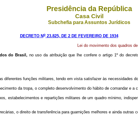
Presidência da República
Casa Civil
Subchefia para Assuntos Jurídicos
o
DECRETO N
23.825, DE 2 DE FEVEREIRO DE 1934
Lei do movimento dos quadros de 
dos do Brasil,
no uso da atribuição que lhe confere o artigo 1º do decret
las diferentes funções militares, tendo em vista satisfazer às necessidades d
nhecimento da tropa, o completo desenvolvimento do hábito de comandar e a ca
s, estabelecimentos e repartições militares de um quadro mínimo, indispensá
precárias, o direito de transferência para guarnições melhores e ainda outra