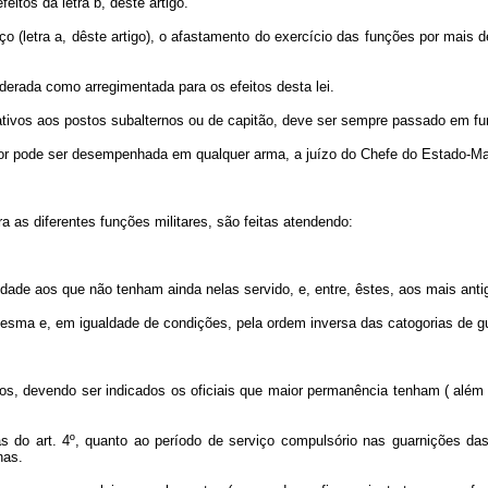
tos da letra b, dêste artigo.
letra a, dêste artigo), o afastamento do exercício das funções por mais de
erada como arregimentada para os efeitos desta lei.
lativos aos postos subalternos ou de capitão, deve ser sempre passado em f
or pode ser desempenhada em qualquer arma, a juízo do Chefe do Estado-Mai
 as diferentes funções militares, são feitas atendendo:
de aos que não tenham ainda nelas servido, e, entre, êstes, aos mais anti
ma e, em igualdade de condições, pela ordem inversa das catogorias de gua
 devendo ser indicados os oficiais que maior permanência tenham ( além d
s do art. 4º, quanto ao período de serviço compulsório nas guarnições das
nas.