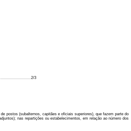
....................2/3
 postos (subalternos, capitães e oficiais superiores), que fazem parte do
adjuntos); nas repartições ou estabelecimentos, em relação ao número dos