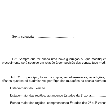
Sexta categoria ..........................................
§ 3º Sempre que for criada uma nova guarnição ou que modifiquem as
procedimento será seguido em relação à composição das zonas, tudo media
Art. 3º Em princípio, todos os corpos, estados-maiores, repartições, 
dêsses quadros só é admissível por fôrça das mutações na escala hierárqu
Estado-maior do Exército...................................................................
Estado-maior das regiões, abrangendo Estados da 1ª zona......................
Estado-maior das regiões, compreendendo Estados das 2ª e 4ª zonas.......