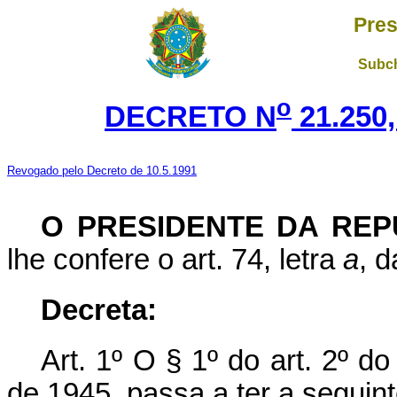
Pres
Subch
o
DECRETO N
21.250
Revogado pelo Decreto de 10.5.1991
O PRESIDENTE DA REP
lhe confere o art. 74, letra
a
, d
Decreta:
Art
. 1º O § 1º do art. 2º d
de 1945, passa a ter a seguin