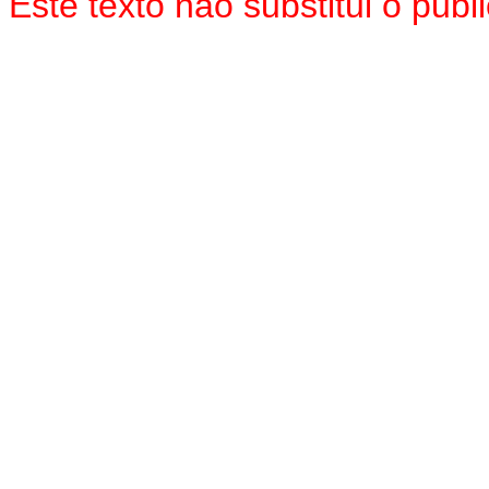
Este texto
não
substitui o pub