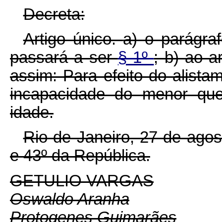
Decreta:
Artigo único.
a) o parágraf
passará a ser
§ 1º
; b) ao a
assim: Para efeito do alistam
incapacidade do menor qu
idade.
Rio de Janeiro, 27 de ago
e 43º da República.
GETULIO VARGAS
Oswaldo Aranha
Protogenes Guimarães