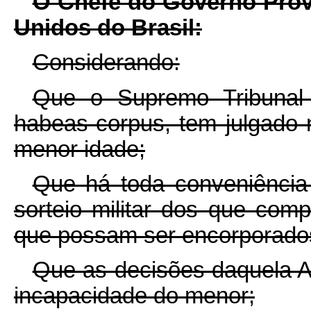
O Chefe do Governo Prov
Unidos do Brasil:
Considerando:
Que o Supremo Tribunal 
habeas-corpus, tem julgado 
menor idade;
Que há toda conveniência
sorteio militar dos que com
que possam ser encorporados
Que as decisões daquela A
incapacidade do menor;