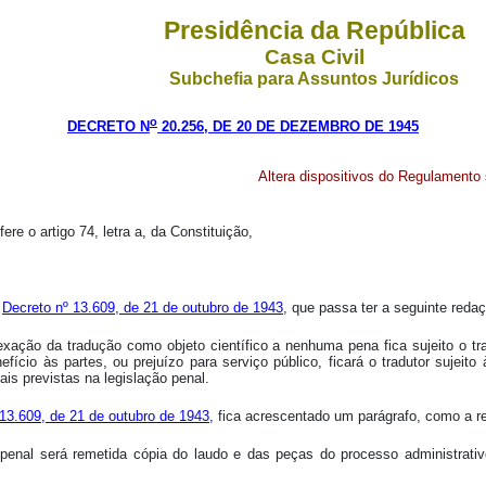
Presidência da República
Casa Civil
Subchefia para Assuntos Jurídicos
o
DECRETO N
20.256, DE 20 DE DEZEMBRO DE 1945
Altera dispositivos do Regulamento s
ere o artigo 74, letra a, da Constituição,
o
Decreto nº 13.609, de 21 de outubro de 1943
, que passa ter a seguinte reda
xação da tradução como objeto científico a nenhuma pena fica sujeito o tra
fício às partes, ou prejuízo para serviço público, ficará o tradutor sujeit
is previstas na legislação penal.
13.609, de 21 de outubro de 1943,
fica acrescentado um parágrafo, como a r
i penal será remetida cópia do laudo e das peças do processo administrativo