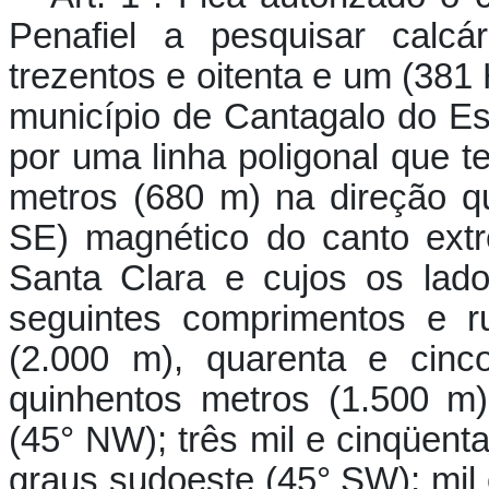
Penafiel a pesquisar calc
trezentos e oitenta e um (381 
município de Cantagalo do Es
por uma linha poligonal que t
metros (680 m) na direção q
SE) magnético do canto ext
Santa Clara e cujos os lado
seguintes comprimentos e r
(2.000 m), quarenta e cinc
quinhentos metros (1.500 m)
(45° NW); três mil e cinqüent
graus sudoeste (45° SW); mil 