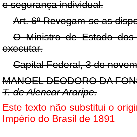
e segurança individual.
Art. 6º Revogam-se as dispo
O Ministro de Estado dos 
executar.
Capital Federal, 3 de novem
MANOEL DEODORO DA FON
T. de Alencar Araripe.
Este texto não substitui o ori
Império do Brasil de 1891