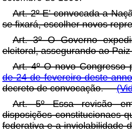
Art. 2º E’ convocada a Naç
se fixará, escolher novos repr
Art. 3º O Governo exped
eleitoral, assegurando ao Paiz
Art. 4º O novo Congresso 
de 24 de fevereiro deste ann
decreto de convocação.
(Vi
Art. 5º Essa revisão e
disposições constitucionaes 
federativa e a inviolabilidade 