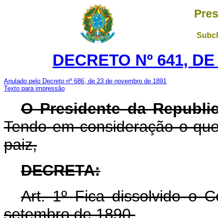
Pres
Subch
DECRETO Nº 641, DE
Anulado pelo Decreto nº 686, de 23 de novembro de 1891
Texto para impressão
O Presidente da Republi
Tendo em consideração o que
paiz,
DECRETA:
Art. 1º Fica dissolvido o 
setembro de 1890.