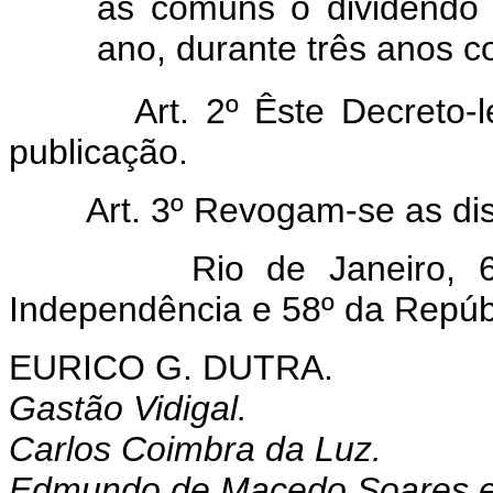
às comuns o dividendo 
ano, durante três anos c
Art. 2º Êste Decreto-
publicação.
Art. 3º Revogam-se as di
Rio de Janeiro, 6 d
Independência e 58º da Repúb
EURICO G. DUTRA.
Gastão Vidigal.
Carlos Coimbra da Luz.
Edmundo de Macedo Soares e