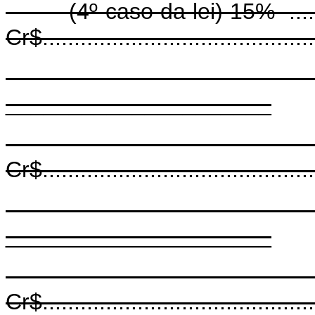
(4º caso da lei) 15% ..................
Cr$...........................................
______
_____________________
Lucros a trib
Cr$...........................................
_____________________
Impôs
Cr$...........................................