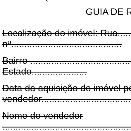
GUIA DE
Localização do imóvel: Rua................
nº..........................................
Bairro ......................................
Estado.....................
Data da aquisição do imóvel p
vendedor......................................
Nome do vendedor
................................................