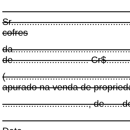
Sr.........................................
cofres
da.......................................
de............................. Cr$...........
(.......................................
apurado na venda de propriedad
................................., de.......d