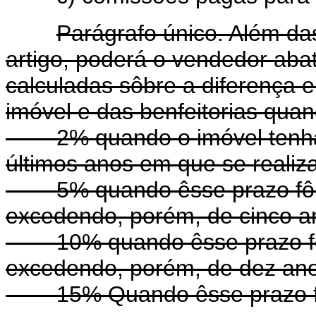
Parágrafo único. Além da
artigo, poderá o vendedor aba
calculadas sôbre a diferença e
imóvel e das benfeitorias qua
2% quando o imóvel tenha si
últimos anos em que se realiza
5% quando êsse prazo fôr s
excedendo, porém, de cinco a
10% quando êsse prazo fôr 
excedendo, porém, de dez ano
15% Quando êsse prazo fôr 