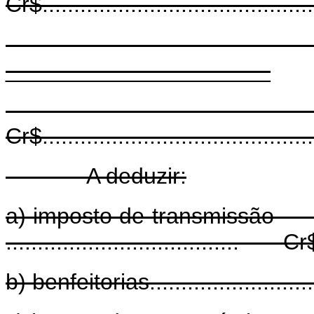
Cr$...........................................
_____________________
Diferença..........
Cr$...........................................
A deduzir:
a) imposto de transmiss
..................................... Cr$...
b) benfeitorias..........................