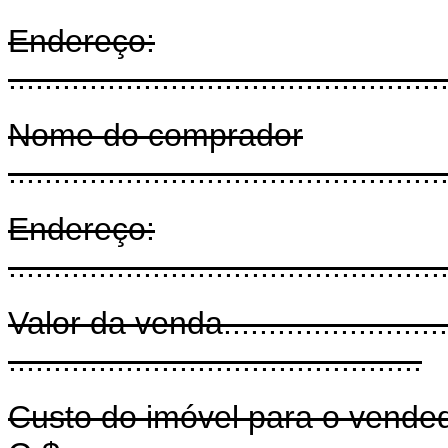
Endereço:
................................................
Nome do comprador
................................................
Endereço:
................................................
Valor da venda...........................
..............................................
Custo do imóvel para o vendedor....