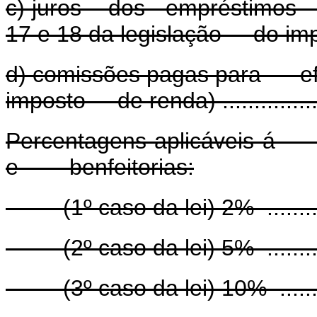
c) juros dos empréstimo
17 e 18 da legislação do imposto de 
d) comissões pagas para ef
imposto de renda) ......................
Percentagens aplicávei
e benfeitorias:
(1º caso da lei) 2% ...................
(2º caso da lei) 5% ...................
(3º caso da lei) 10% ...................