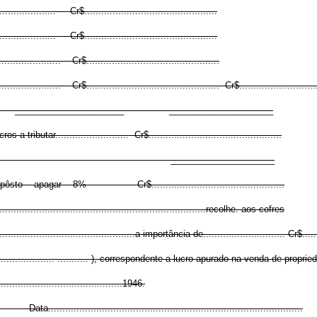
.............. Cr$...............................................
.............. Cr$...............................................
.............. Cr$...............................................
............ Cr$............................................... Cr$..............................
____ _____________________
.... Cr$...............................................
_____________
........................................
....................................................................recolhe. aos cofres
..................................................a importância de............................. Cr$.......
................................ ........... ), correspondente a lucro apurado na venda de p
............................................1946.
.........................................................