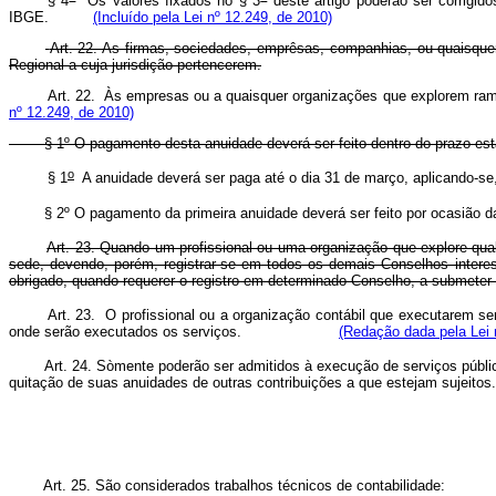
§ 4
Os valores fixados no § 3
deste artigo poderão ser corrigid
IBGE.
(Incluído pela Lei nº 12.249, de 2010)
Art. 22. As firmas, sociedades, emprêsas, companhias, ou quaisqu
Regional a cuja jurisdição pertencerem.
Art. 22. Às empresas ou a quaisquer organizações que explore
nº 12.249, de 2010)
§ 1º O pagamento desta anuidade deverá ser feito dentro do prazo est
o
§ 1
A anuidade deverá ser paga até o dia 31 de março, aplicando-se,
§ 2º O pagamento da primeira anuidade deverá ser feito por ocasião da
Art. 23. Quando um profissional ou uma organização que explore qual
sede, devendo, porém, registrar-se em todos os demais Conselhos interes
obrigado, quando requerer o registro em determinado Conselho, a submeter su
Art. 23. O profissional ou a organização contábil que executarem s
onde serão executados os serviços.
(Redação dada pela Lei 
Art. 24. Sòmente poderão ser admitidos à execução de serviços públic
quitação de suas anuidades de outras contribuições a que estejam sujeitos.
Art. 25. São considerados trabalhos técnicos de contabilidade: