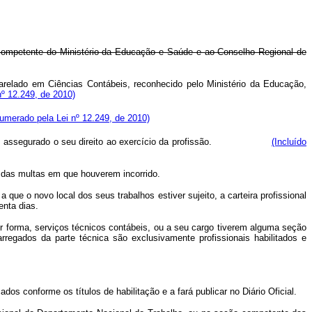
ão competente do Ministério da Educação e Saúde e ao Conselho Regional de
arelado em Ciências Contábeis, reconhecido pelo Ministério da Educação,
º 12.249, de 2010)
umerado pela Lei nº 12.249, de 2010)
assegurado o seu direito ao exercício da profissão.
(Incluído
to das multas em que houverem incorrido.
 que o novo local dos seus trabalhos estiver sujeito, a carteira profissional
enta dias.
r forma, serviços técnicos contábeis, ou a seu cargo tiverem alguma seção
regados da parte técnica são exclusivamente profissionais habilitados e
os conforme os títulos de habilitação e a fará publicar no Diário Oficial.