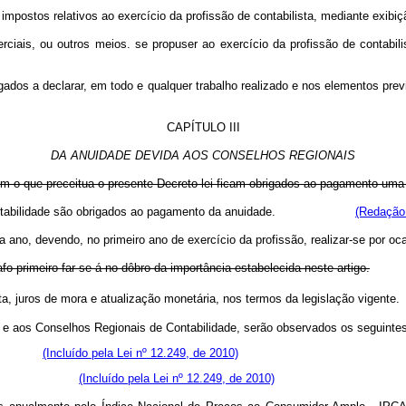
impostos relativos ao exercício da profissão de contabilista, mediante exibiçã
ciais, ou outros meios. se propuser ao exercício da profissão de contabili
igados a declarar, em todo e qualquer trabalho realizado e nos elementos previ
CAPÍTULO III
DA ANUIDADE DEVIDA AOS CONSELHOS REGIONAIS
om o que preceitua o presente Decreto-lei ficam obrigados ao pagamento uma 
s de Contabilidade são obrigados ao pagamento da anuidade.
(Redação 
no, devendo, no primeiro ano de exercício da profissão, realizar-se por ocas
o primeiro far-se-á no dôbro da importância estabelecida neste artigo.
multa, juros de mora e atualização monetária, nos termos da legisla
e aos Conselhos Regionais de Contabilidade, serão observados os seguintes 
ísicas;
(Incluído pela Lei nº 12.249, de 2010)
(Incluído pela Lei nº 12.249, de 2010)