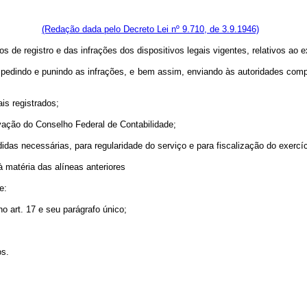
rtigo 17.
(Redação dada pelo Decreto Lei nº 9.710, de 3.9.1946)
de registro e das infrações dos dispositivos legais vigentes, relativos ao exe
, impedindo e punindo as infrações, e bem assim, enviando às autoridades co
ais registrados;
vação do Conselho Federal de Contabilidade;
as necessárias, para regularidade do serviço e para fiscalização do exercíci
à matéria das alíneas anteriores
e:
no art. 17 e seu parágrafo único;
os.