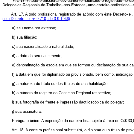
Art. 17. A todo profissional devidamente habilitado e registrado no 
Delegacias Regionais do Trabalho, nos Estados, uma carteira profissional, a
Art. 17. A todo profissional registrado de acôrdo com êste Decre
pelo Decreto Lei nº 9.710, de 3.9.1946)
a) seu nome por extenso;
b) sua filiação;
c) sua nacionalidade e naturalidade;
d) a data do seu nascimento;
e) denominação da escola em que se formou ou declaração de sua cat
f) a data em que foi diplomado ou provisionado, bem como, indicaçã
g) a natureza do título ou dos títulos de sua habilitação;
h) o número do registro do Conselho Regional respectivo;
i) sua fotografia de frente e impressão dactiloscópica do polegar;
j) sua assinatura.
Parágrafo único. A expedição da carteira fica sujeita à taxa de Cr$ 30,00
Art. 18. A carteira profissional substituirá, o diploma ou o título de pro