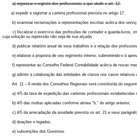
a) organizar o registro dos profissionais a que alude o art. 12:
a) expedir e registrar a carteira profissional prevista no a
b) examinar reclamações a representações escritas acêrca dos serviços 
c) fiscalizar o exercício das profissões de contador e guarda-livros
cuja solução ou repressão não seja de sua aIçada;
d) publicar relatório anual de seus trabalhos e a relação dos profission
e) elaborar a proposta de seu regimento interno, submetendo-o à apro
f) representar ao Conselho Federal Contabilidade acêrca de novas medid
g) admitir a colaboração das entidades de classe nos casos relativos 
Art. 11 – A renda dos Conselhos Regionais será constituída do seguint
a) 4/5 da taxa de expedição das carteiras profissionais estabelecidas 
b) 4/5 das multas aplicadas conforme alínea "b," do artigo anterior,
c) 4/5 da arrecadação da anuidade prevista no art. 21 e seus parágraf
d) doações e legados;
e) subvenções dos Governos.