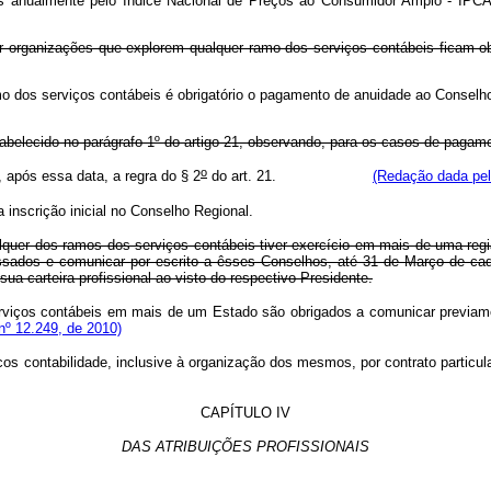
os anualmente pelo Índice Nacional de Preços ao Consumidor Amplo - IPCA, c
er organizações que explorem qualquer ramo dos serviços contábeis ficam o
m ramo dos serviços contábeis é obrigatório o pagamento de anuidade 
abelecido no parágrafo 1º do artigo 21, observando, para os casos de pagame
o
 após essa data, a regra do § 2
do art. 21.
(Redação dada pel
 inscrição inicial no Conselho Regional.
quer dos ramos dos serviços contábeis tiver exercício em mais de uma regiã
sados e comunicar por escrito a êsses Conselhos, até 31 de Março de cada 
a carteira profissional ao visto do respectivo Presidente.
erviços contábeis em mais de um Estado são obrigados a comunicar previame
nº 12.249, de 2010)
os contabilidade, inclusive à organização dos mesmos, por contrato particula
CAPÍTULO IV
DAS ATRIBUIÇÕES PROFISSIONAIS