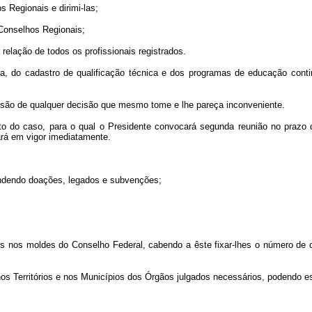
 Regionais e dirimi-las;
 Conselhos Regionais;
a relação de todos os profissionais registrados.
ia, do cadastro de qualificação técnica e dos programas de educação conti
nsão de qualquer decisão que mesmo tome e lhe pareça inconveniente.
to do caso, para o qual o Presidente convocará segunda reunião no prazo 
ará em vigor imediatamente.
endendo doações, legados e subvenções;
os nos moldes do Conselho Federal, cabendo a êste fixar-lhes o número de
os Territórios e nos Municípios dos Órgãos julgados necessários, podendo e