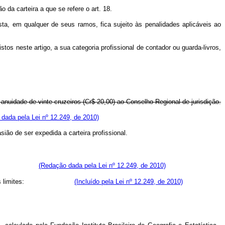
o da carteira a que se refere o art. 18.
sta, em qualquer de seus ramos, fica sujeito às penalidades aplicáveis ao
stos neste artigo, a sua categoria profissional de contador ou guarda-livros,
anuidade de vinte cruzeiros (Cr$ 20,00) ao Conselho Regional de jurisdição.
dada pela Lei nº 12.249, de 2010)
ião de ser expedida a carteira profissional.
ção vigente.
(Redação dada pela Lei nº 12.249, de 2010)
limites:
(Incluído pela Lei nº 12.249, de 2010)