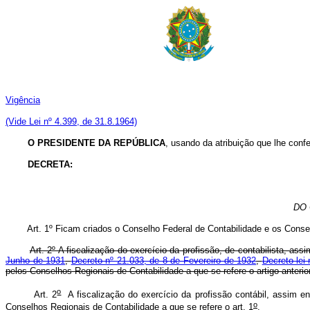
Vigência
(Vide Lei nº 4.399, de 31.8.1964)
O PRESIDENTE DA REPÚBLICA
, usando da atribuição que lhe confe
DECRETA:
DO 
Art. 1º Ficam criados o Conselho Federal de Contabilidade e os Conse
Art. 2º A fiscalização do exercício da profissão, de contabilista, a
Junho de 1931
,
Decreto nº 21.033, de 8 de Fevereiro de 1932
,
Decreto-lei
pelos Conselhos Regionais de Contabilidade a que se refere o artigo anterior
o
Art. 2
A fiscalização do exercício da profissão contábil, assim en
o
Conselhos Regionais de Contabilidade a que se refere o art. 1