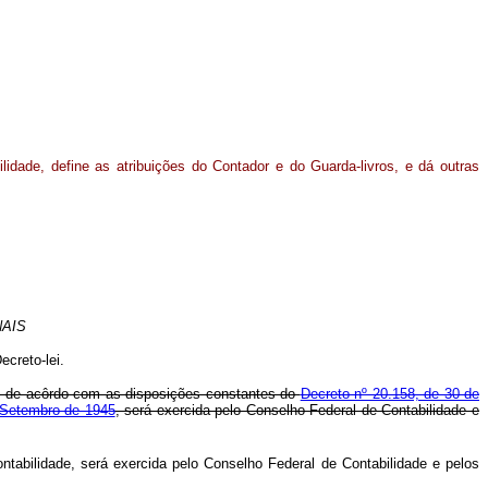
lidade, define as atribuições do Contador e do Guarda-livros, e dá outras
AIS
creto-lei.
ros, de acôrdo com as disposições constantes do
Decreto nº 20.158, de 30 de
e Setembro de 1945
, será exercida pelo Conselho Federal de Contabilidade e
ntabilidade, será exercida pelo Conselho Federal de Contabilidade e pelos