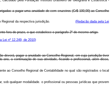
alculado pela Fundação Instituto Brasileiro de Geografia e Estatística -
brigadas a pagar uma anuidade de cem cruzeiros (Cr$ 100,00) ao Conselho
ao Conselho Regional da respectiva jurisdição.
(Redação dada pela Lei
nto fora do prazo, o que estabelece o parágrafo 2º do mesmo artigo.
a Lei nº 12.249, de 2010)
o deverá, pagar a anuidade ao Conselho Regional, em cuja jurisdição tiver
ano, a continuação de sua atividade, ficando o profissional, além disso,
nte ao Conselho Regional de Contabilidade no qual são registrados o local
r, sob qualquer modalidade. o profissional ou pessoas jurídicas que provem