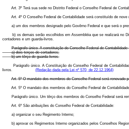
Art. 3º Terá sua sede no Distrito Federal o Conselho Federal de Conta
Art. 4º O Conselho Federal de Contabilidade será constituído de nove 
a) um dos membros designado pelo Govêrno Federal e que será o pre
b) os demais serão escolhidos em Assembléia que se realizará no Di
contadores e um guarda-livros.
Parágrafo único. A constituição do Conselho Federal de Contabilidade
a) dois terços de cortadores;
b) um têrço de guarda-livros.
Parágrafo único.
A Constituição do Conselho Federal de Contabilida
livros.
(Redação dada pela Lei nº 570, de 22.12.1964)
Art. 5º O mandato dos membros do Conselho Federal será renovado par
Art. 5º O mandato dos membros do Conselho Federal de Contabil
Parágrafo único. Um têrço dos membros do Conselho Federal será reno
Art. 6º São atribuições do Conselho Federal de Contabilidade:
a) organizar o seu Regimento Interno;
b) aprovar os Regimentos Interno organizados pelos Conselhos Region