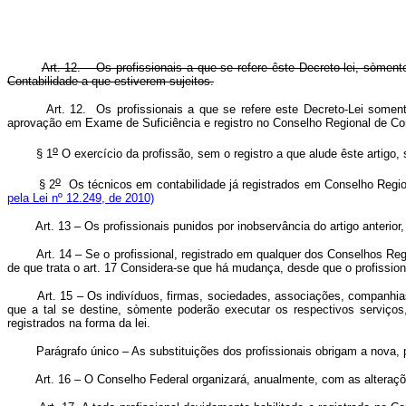
Art. 12. – Os profissionais a que se refere êste Decreto-lei, sòme
Contabilidade a que estiverem sujeitos.
Art. 12. Os profissionais a que se refere este Decreto-Lei some
aprovação em Exame de Suficiência e registro no Conselho Region
o
§ 1
O exercício da profissão, sem o registro a que alude êste artigo,
o
§ 2
Os técnicos em contabilidade já registrados em Conselho Region
pela Lei nº 12.249, de 2010)
Art. 13 – Os profissionais punidos por inobservância do artigo anteri
Art. 14 – Se o profissional, registrado em qualquer dos Conselhos Regi
de que trata o art. 17 Considera-se que há mudança, desde que o profission
Art. 15 – Os indivíduos, firmas, sociedades, associações, companhia
que a tal se destine, sòmente poderão executar os respectivos serviços
registrados na forma da lei.
Parágrafo único – As substituições dos profissionais obrigam a nova, p
Art. 16 – O Conselho Federal organizará, anualmente, com as alterações