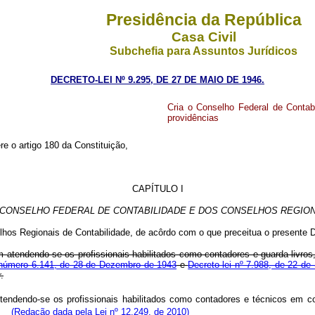
Presidência da República
Casa Civil
Subchefia para Assuntos Jurídicos
DECRETO-LEI Nº 9.295, DE 27 DE MAIO DE 1946.
Cria o Conselho Federal de Contabi
providências
re o artigo 180 da Constituição,
CAPÍTULO I
CONSELHO FEDERAL DE CONTABILIDADE E DOS CONSELHOS REGION
lhos Regionais de Contabilidade, de acôrdo com o que preceitua o presente De
ssim atendendo-se os profissionais habilitados como contadores e guarda-liv
 número 6.141, de 28 de Dezembro de 1943
e
Decreto-lei nº 7.988, de 22 d
.
tendendo-se os profissionais habilitados como contadores e técnicos em co
.
(Redação dada pela Lei nº 12.249, de 2010)