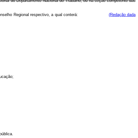
ofissional do Departamento Nacional do Trabalho, ou na seção competente das
 visada no Conselho Regional respectivo, a qual conterá:
(Redação dada
ducação;
pública.