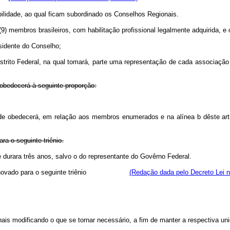
bilidade, ao qual ficam subordinado os Conselhos Regionais.
(9) membros brasileiros, com habilitação profissional legalmente adquirida, 
sidente do Conselho;
strito Federal, na qual tomará, parte uma representação de cada associação
 obedecerá à seguinte proporção:
de obedecerá, em relação aos membros enumerados e na alínea b dêste arti
a o seguinte triênio.
idade durara três anos, salvo o do representante do Govêrno Federal
vado para o seguinte triênio
(Redação dada pelo Decreto Lei n
ais modificando o que se tornar necessário, a fim de manter a respectiva un