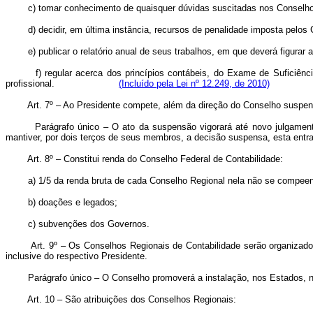
c) tomar conhecimento de quaisquer dúvidas suscitadas nos Conselhos
d) decidir, em última instância, recursos de penalidade imposta pelos
e) publicar o relatório anual de seus trabalhos, em que deverá figurar 
f) regular acerca dos princípios contábeis, do Exame de Suficiênc
profissional.
(Incluído pela Lei nº 12.249, de 2010)
Art. 7º – Ao Presidente compete, além da direção do Conselho suspe
Parágrafo único – O ato da suspensão vigorará até novo julgamen
mantiver, por dois terços de seus membros, a decisão suspensa, esta entr
Art. 8º – Constitui renda do Conselho Federal de Contabilidade:
a) 1/5 da renda bruta de cada Conselho Regional nela não se compe
b) doações e legados;
c) subvenções dos Governos.
Art. 9º – Os Conselhos Regionais de Contabilidade serão organizad
inclusive do respectivo Presidente.
Parágrafo único – O Conselho promoverá a instalação, nos Estados, n
Art. 10 – São atribuições dos Conselhos Regionais: