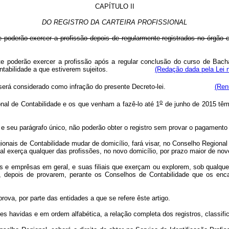
CAPÍTULO II
DO REGISTRO DA CARTEIRA PROFISSIONAL
nte poderão exercer a profissão depois de regularmente registrados no órg
nte poderão exercer a profissão após a regular conclusão do curso de Bach
al de Contabilidade a que estiverem sujeitos.
(Redação dada pela Lei n
 será considerado como infração do presente Decreto-lei.
(Ren
o
al de Contabilidade e os que venham a fazê-lo até 1
de junho de 2015 têm 
or, e seu parágrafo único, não poderão obter o registro sem provar o pagamen
onais de Contabilidade mudar de domicílio, fará visar, no Conselho Regional a
al exerça qualquer das profissões, no novo domicílio, por prazo maior de nov
s e emprêsas em geral, e suas filiais que exerçam ou explorem, sob qualque
, depois de provarem, perante os Conselhos de Contabilidade que os encar
rova, por parte das entidades a que se refere êste artigo.
 havidas e em ordem alfabética, a relação completa dos registros, classificad