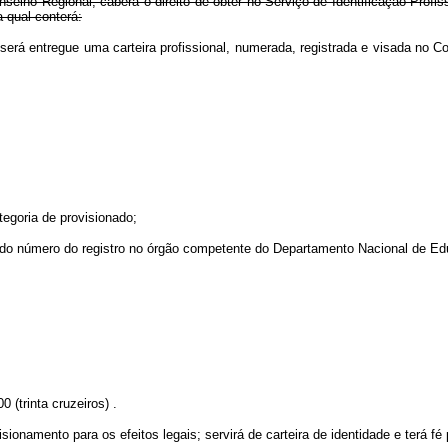
Conselho Regional, caberá o direito de obter no Serviço de Identificação Pr
 qual conterá:
to-lei, será entregue uma carteira profissional, numerada, registrada e
egoria de provisionado;
o do número do registro no órgão competente do Departamento Nacional de E
 (trinta cruzeiros) .
visionamento para os efeitos legais; servirá de carteira de identidade e terá fé 