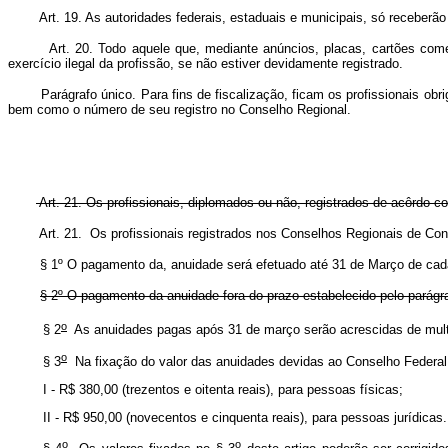
Art. 19. As autoridades federais, estaduais e municipais, só receberão 
Art. 20. Todo aquele que, mediante anúncios, placas, cartões comer
exercício ilegal da profissão, se não estiver devidamente registrado.
Parágrafo único. Para fins de fiscalização, ficam os profissionais obr
bem como o número de seu registro no Conselho Regional.
Art. 21. Os profissionais, diplomados ou não, registrados de acôrdo c
Art. 21. Os profissionais registrados nos Conselhos Regionai
§ 1º O pagamento da, anuidade será efetuado até 31 de Março de cada a
§ 2º O pagamento da anuidade fora do prazo estabelecido pelo parágraf
o
§ 2
As anuidades pagas após 31 de março serão acrescidas de 
o
§ 3
Na fixação do valor das anuidades devidas ao Conselho Federal 
I - R$ 380,00 (trezentos e oitenta reais), para pessoas f
II - R$ 950,00 (novecentos e cinquenta reais), para pessoas jurídicas.
o
o