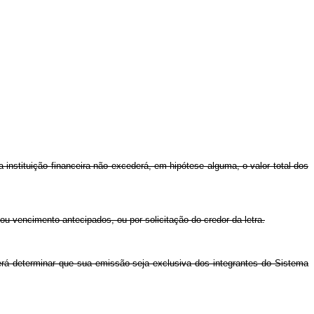
a instituição financeira não excederá, em hipótese alguma, o valor total dos
 ou vencimento antecipados, ou por solicitação do credor da letra.
derá determinar que sua emissão seja exclusiva dos integrantes do Sistema