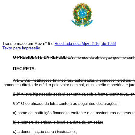
Transformado em Mpv nº 6 e
Reeditada pela Mpv nº 16, de 1988
Texto para impressão
O PRESIDENTE DA REPÚBLICA
, no uso da atribuição que lhe confe
DECRETA:
Art. 1º As instituições financeiras, autorizadas a conceder créditos
tomadores direito de crédito pelo valor nominal, atualização monetária e jur
§ 1º A letra hipotecária poderá ser emitida sob a forma nominativa, e
§ 2º O certificado da letra conterá as seguintes declarações:
a) nome da instituição financeira emitente e as assinaturas de seus r
b) o número de ordem, o local e a data de emissão;
c) a denominação
Letra Hipotecária
;