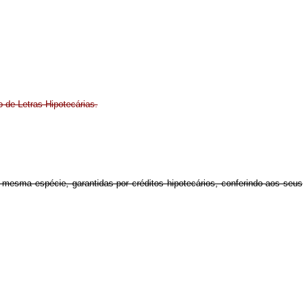
 de Letras Hipotecárias.
da mesma espécie, garantidas por créditos hipotecários, conferindo aos seus