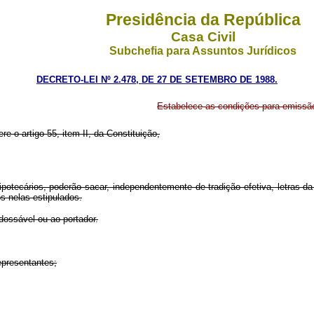
Presidência da República
Casa Civil
Subchefia para Assuntos Jurídicos
DECRETO-LEI Nº 2.478, DE 27 DE SETEMBRO DE 1988.
Estabelece as condições para emissão
re o artigo 55, item II, da Constituição,
 hipotecários, poderão sacar, independentemente de tradição efetiva, letras 
os nelas estipulados.
ndossável ou ao portador.
epresentantes;