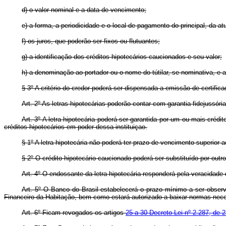
d) o valor nominal e a data de vencimento;
e) a forma, a periodicidade e o local de pagamento do principal, da at
f) os juros, que poderão ser fixos ou flutuantes;
g) a identificação dos créditos hipotecários caucionados e seu valor;
h) a denominação ao portador ou o nome do tútilar, se nominativa, e a
§ 3º A critério do credor poderá ser dispensada a emissão de certifica
Art. 2º As letras hipotecárias poderão contar com garantia fidejussória 
Art. 3º A letra hipotecária poderá ser garantida por um ou mais crédi
créditos hipotecários em poder dessa instituiçao.
§ 1º A letra hipotecária não poderá ter prazo de vencimento superior 
§ 2º O crédito hipotecário caucionado poderá ser substituído por outr
Art. 4º O endossante da letra hipotecária responderá pela veracidade d
Art. 5º O Banco do Brasil estabelecerá o prazo mínimo a ser observa
Financeiro da Habitação, bem como estará autorizado a baixar normas nece
Art. 6º Ficam revogados os artigos
25 a 30 Decreto-Lei nº 2.287, de 2