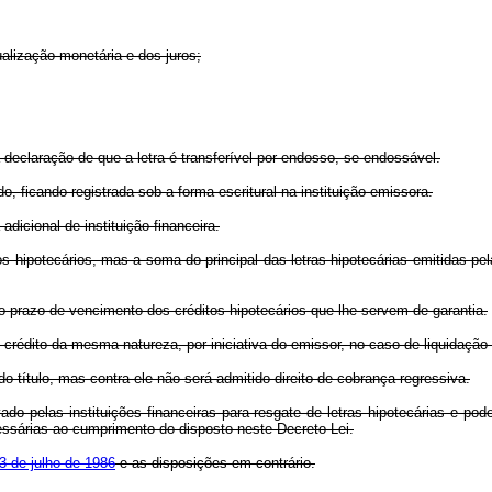
ualização monetária e dos juros;
 declaração de que a letra é transferível por endosso, se endossável.
do, ficando registrada sob a forma escritural na instituição emissora.
adicional de instituição financeira.
tos hipotecários, mas a soma do principal das letras hipotecárias emitidas pel
ao prazo de vencimento dos créditos hipotecários que lhe servem de garantia.
o crédito da mesma natureza, por iniciativa do emissor, no caso de liquidação
o título, mas contra ele não será admitido direito de cobrança regressiva.
do pelas instituições financeiras para resgate de letras hipotecárias e po
ssárias ao cumprimento do disposto neste Decreto-Lei.
3 de julho de 1986
e as disposições em contrário.