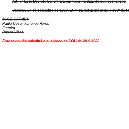
Art. 7º Este Decreto-Lei entrará em vigor na data de sua publicação.
Brasília, 27 de setembro de 1988, 167º da Independência e 100º da R
JOSÉ SARNEY
Paulo César Ximenes Alves
Ferreira
Prisco Viana
Este texto não substitui o publicado no DOU de 28.9.1988