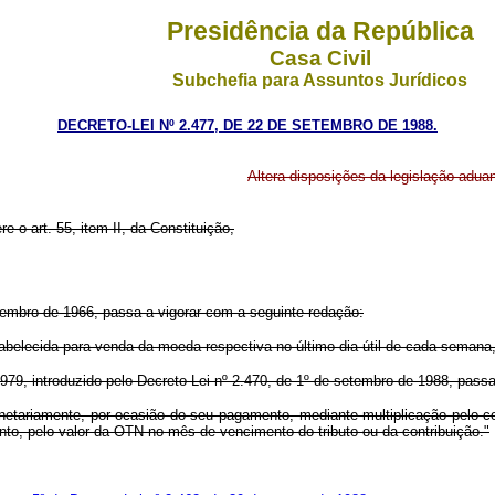
Presidência da República
Casa Civil
Subchefia para Assuntos Jurídicos
DECRETO-LEI Nº 2.477, DE 22 DE SETEMBRO DE 1988.
Altera disposições da legislação aduan
re o art. 55, item II, da Constituição,
ovembro de 1966, passa a vigorar com a seguinte redação:
estabelecida para venda da moeda respectiva no último dia útil de cada seman
 1979, introduzido pelo Decreto-Lei nº 2.470, de 1º de setembro de 1988, pass
onetariamente, por ocasião do seu pagamento, mediante multiplicação pelo c
o, pelo valor da OTN no mês de vencimento do tributo ou da contribuição."