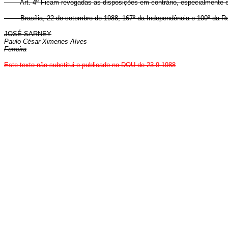
Art. 4º Ficam revogadas as disposições em contrário, especialmente 
Brasília, 22 de setembro de 1988; 167º da Independência e 100º da Re
JOSÉ SARNEY
Paulo César Ximenes Alves
Ferreira
Este texto não substitui o publicado no DOU de 23.9.1988