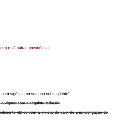
eira e dá outras providências.
a, para vigência na semana subseqüente".
a a vigorar com a seguinte redação:
oeficiente obtido com a divisão do valor de uma Obrigação do