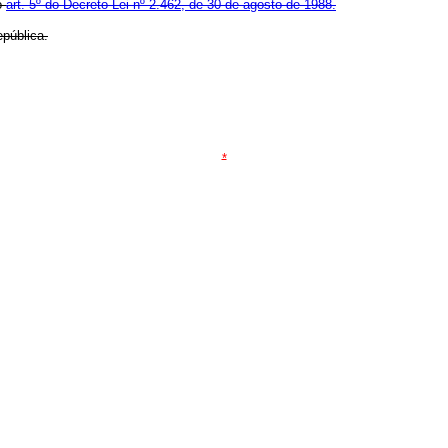
o
art. 5º do Decreto-Lei nº 2.462, de 30 de agosto de 1988.
pública.
*