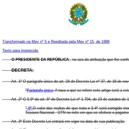
Transformado na Mpv nº 5 e Reeditada pela Mpv nº 15, de 1988
Texto para impressão
O PRESIDENTE DA REPÚBLICA
, no uso da atribuição que lhe confe
DECRETA:
Art. 1º O parágrafo único do art. 24 do Decreto-Lei nº 37, de 18 de n
"
Parágrafo único
. A taxa a que se refere este artigo será a 
Art. 2º O § 9º do art. 5º do Decreto-Lei nº 1.704, de 23 de outubro de
"
9º
O valor das multas de que trata o § 4º será corrigido m
Tesouro Nacional - OTN no mês em que se efetivar o pagament
Art. 3º Este Decreto-Lei entrará em vigor na data de sua publicação.