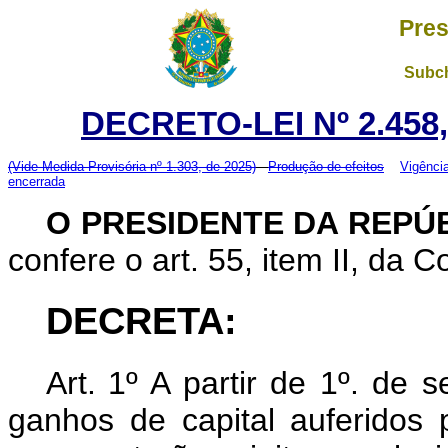
Pres
Subch
DECRETO-LEI Nº 2.458
(Vide Medida Provisória nº 1.303, de 2025)
Produção de efeitos
Vigênci
encerrada
O PRESIDENTE DA REPÚ
confere o art. 55, item II, da C
DECRETA:
Art.
1º A partir de 1º. de 
ganhos de capital auferidos 