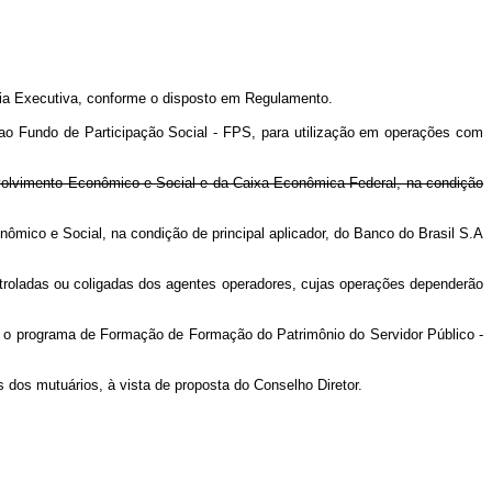
ia Executiva, conforme o disposto em Regulamento.
o Fundo de Participação Social - FPS, para utilização em operações com
volvimento Econômico e Social e da Caixa Econômica Federal, na condição
mico e Social, na condição de principal aplicador, do Banco do Brasil S.A
troladas ou coligadas dos agentes operadores, cujas operações dependerão
o programa de Formação de Formação do Patrimônio do Servidor Público -
s mutuários, à vista de proposta do Conselho Diretor.