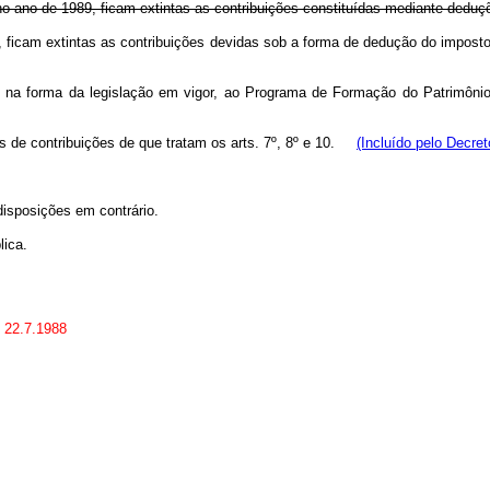
rrer no ano de 1989, ficam extintas as contribuições constituídas mediante de
1988, ficam extintas as contribuições devidas sob a forma de dedução do imp
a forma da legislação em vigor, ao Programa de Formação do Patrimônio 
es de contribuições de que tratam os arts. 7º, 8º e 10.
(Incluído pelo Decret
disposições em contrário.
ica.
m 22.7.1988