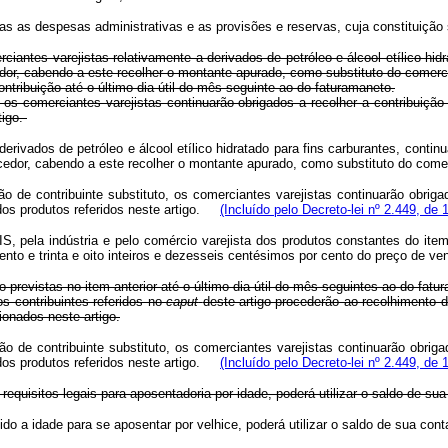
s as despesas administrativas e as provisões e reservas, cuja constituição 
erciantes varejistas relativamente a derivados de petróleo e álcool etílico hi
dor, cabendo a este recolher o montante apurado, como substituto do comerci
ibuição até o último dia útil do mês seguinte ao do faturamaneto.
comerciantes varejistas continuarão obrigados a recolher a contribuição pre
tigo.
derivados de petróleo e álcool etílico hidratado para fins carburantes, contin
necedor, cabendo a este recolher o montante apurado, como substituto do co
 de contribuinte substituto, os comerciantes varejistas continuarão obrigad
 dos produtos referidos neste artigo.
(Incluído pelo Decreto-lei nº 2.449, de 
IS, pela indústria e pelo comércio varejista dos produtos constantes do ite
ento e trinta e oito inteiros e dezesseis centésimos por cento do preço de ve
o previstas no item anterior até o último dia útil do mês seguintes ao do fatu
 contribuintes referidos no
caput
deste artigo procederão ao recolhimento da
onados neste artigo.
 de contribuinte substituto, os comerciantes varejistas continuarão obrigad
 dos produtos referidos neste artigo.
(Incluído pelo Decreto-lei nº 2.449, de 
requisitos legais para aposentadoria por idade, poderá utilizar o saldo de sua
ngido a idade para se aposentar por velhice, poderá utilizar o saldo de sua c