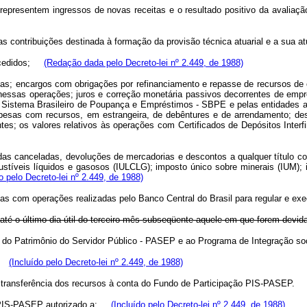
 representem ingressos de novas receitas e o resultado positivo da avaliaç
das contribuições destinada à formação da provisão técnica atuarial e a su
o cedidos;
(Redação dada pelo Decreto-lei nº 2.449, de 1988)
das; encargos com obrigações por refinanciamento e repasse de recursos de ór
 nessas operações; juros e correção monetária passivos decorrentes de emp
do Sistema Brasileiro de Poupança e Empréstimos - SBPE e pelas entidades au
despesas com recursos, em estrangeira, de debêntures e de arrendamento; 
es; os valores relativos às operações com Certificados de Depósitos Interf
as canceladas, devoluções de mercadorias e descontos a qualquer título conc
bustíveis líquidos e gasosos (IULCLG); imposto único sobre minerais (IUM)
do pelo Decreto-lei nº 2.449, de 1988)
as com operações realizadas pelo Banco Central do Brasil para regular e exe
s até o último dia útil do terceiro mês subseqüente aquele em que forem devid
o do Patrimônio do Servidor Público - PASEP e ao Programa de Integração so
as;
(Incluído pelo Decreto-lei nº 2.449, de 1988)
a a transferência dos recursos à conta do Fundo de Participação PIS-PASEP
ão PIS-PASEP autorizado a:
(Incluído pelo Decreto-lei nº 2.449, de 1988)