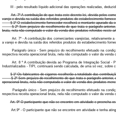
III - pelo resultado líquido adicional das operações realizadas, deduzida
Art. 7º A contribuição de que trata este decreto-lei, devida pelos com
varejo e devida na saída dos referidos produtos do estabelecimento fornece
§ 1º O estabelecimento fornecedor recolherá o montante apurado da contr
§ 2º Sem prejuízo do recolhimento de que trata o parágrafo anterior, os 
bruta, nela não computado o valor da venda dos produtos referidos neste ar
Art. 7º - A contribuição dos comerciantes varejistas, relativamente a 
a varejo e devida na saída dos referidos produtos do estabelecimento for
Parágrafo único - Sem prejuízo do recolhimento efetuado na condição
respectiva receita operacional bruta, nela não computado o valor da venda
Art. 8
º A contribuição devida ao Programa de Integração Social - P
Industrializados - TIPI, continuará sendo calculada, de uma só vez, sobre c
§ 1º Os fabricantes de cigarros recolherão a totalidade das contribuiçã
§ 2º Sem prejuízo do recolhimento de que trata o parágrafo anterior, os
operacional bruta, nela não computada o valor de venda dos produtos menci
Parágrafo único - Sem prejuízo do recolhimento efetuado na condição
respectiva receita operacional bruta, nela não computado o valor da venda
Art. 9º O participante que não se encontre em atividade e preencha os 
Art.9º - O participante que não se encontre em atividade e tenha ati