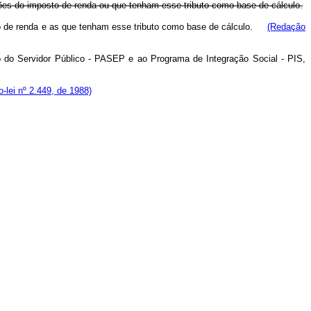
duções do imposto de renda ou que tenham esse tributo como base de cálculo.
osto de renda e as que tenham esse tributo como base de cálculo.
(Redação
do Servidor Público - PASEP e ao Programa de Integração Social - PIS,
o-lei nº 2.449, de 1988)