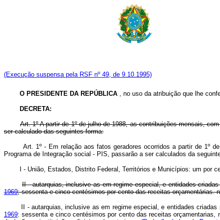
(Execução suspensa pela RSF nº 49, de 9.10.1995)
O PRESIDENTE DA REPÚBLICA
, no uso da atribuição que lhe confer
DECRETA:
Art. 1º
A partir de 1º de julho de 1988, as contribuições mensais, c
ser calculado das seguintes forma:
Art. 1º - Em relação aos fatos geradores ocorridos a partir de 1º
Programa de Integração social - PIS, passarão a ser calculados da segui
I - União, Estados, Distrito Federal, Territórios e Municípios: um por cen
II - autarquias, inclusive as em regime especial, e entidades criadas
1969
; sessenta e cinco centésimos por cento das receitas orçamentárias. n
II - autarquias, inclusive as em regime especial, e entidades criadas
1969
: sessenta e cinco centésimos por cento das receitas orçamentarias, 