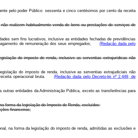
mente pelo poder Público: sessenta e cinco centésimos por cento da receita
que não realizem habitualmente venda de bens ou prestações de serviços de
ades sem fins lucrativos, inclusive as entidades fechadas de previdências
ha de pagamento de remuneração dos seus empregados;
(Redação dada pelo
islação do imposto de renda, inclusive as serventias extrajurídicas não
gislação do imposto de renda, inclusive as serventias extrajudiciais não
a receita operacional bruta.
(Redação dada pelo Decreto-lei nº 2.449, de
 outras entidades da Administração Pública, exceto as transferências para
, na forma da legislação do Imposto de Renda, excluídos:
ções financeiras;
cional, na forma da legislação do imposto de renda, admitidas as exclusões e