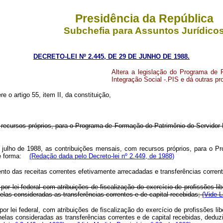
Presidência da República
Subchefia para Assuntos Jurídico
DECRETO-LEI Nº 2.445, DE 29 DE JUNHO DE 1988.
Altera a legislação do Programa de
Integração Social -.PIS e dá outras pr
e o artigo 55, item II, da constituição,
om recursos próprios, para o Programa de Formação do Patrimônio do Servidor
 de julho de 1988, as contribuições mensais, com recursos próprios, para 
nte forma:
(Redação dada pelo Decreto-lei nº 2.449, de 1988)
to das receitas correntes efetivamente arrecadadas e transferências corrent
 por lei federal com atribuições de fiscalização do exercício de profissões 
elas consideradas as transferências correntes e de capital recebidas;
(Vide L
 por lei federal, com atribuições de fiscalização do exercício de profissões l
nelas consideradas as transferências correntes e de capital recebidas, ded