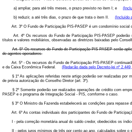
a) ampliar, para até três meses, o prazo previsto no item I; e
(Incl
b) reduzir, a até três dias, o prazo de que trata o item II.
(Incluído 
Art. 3º O Fundo de Participação PIS-PASEP é um condomínio social dos 
Art. 4º Os recursos do Fundo de Participação PIS-PASEP poderão ser re
títulos e valores mobiliários, observadas as diretrizes baixadas pelo Conselho
Art. 5º Os recursos do Fundo de Participação PIS-PASEP serão apli
de agentes operadores.
Art. 5º - Os recursos do Fundo de Participação PIS-PASEP continuarã
e da Caixa Econômica Federal.
(Redação dada pelo Decreto-lei nº 2.449,
§ 1º As aplicações referidas neste artigo poderão ser realizadas por me
de prévia autorização do Conselho Diretor (art. 3º).
§ 2º Somente poderão ser realizados operações de crédito com empresas
PASEP e o programa de Integração Social - PIS, comforme o caso.
§ 3º O Ministro da Fazenda estabelecerá as condições para repasse dos 
Art. 6º As contas individuais dos participantes do Fundo de Participaçã
I - pela correção monetária anual do saldo credor, obedecidos os índice
II - pelos juros mínimos de três por cento ao ano, calculados sobre o sa