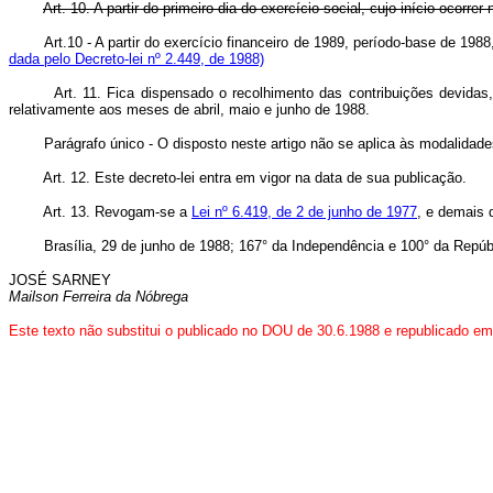
Art. 10. A partir do primeiro dia do exercício social, cujo início oco
Art.10 - A partir do exercício financeiro de 1989, período-base de 
dada pelo Decreto-lei nº 2.449, de 1988)
Art. 11. Fica dispensado o recolhimento das contribuições devidas, n
relativamente aos meses de abril, maio e junho de 1988.
Parágrafo único - O disposto neste artigo não se aplica às modalidad
Art. 12. Este decreto-lei entra em vigor na data de sua publicação.
Art. 13. Revogam-se a
Lei nº 6.419, de 2 de junho de 1977
, e demais 
Brasília, 29 de junho de 1988; 167° da Independência e 100° da Repúbl
JOSÉ SARNEY
Mailson Ferreira da Nóbrega
Este texto não substitui o publicado no DOU de 30.6.1988 e republicado e