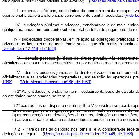
de órgãos e instituições oficiais e do exterior;
(Redação dada pelo Decreto-
III - empresas públicas, sociedades de economia mista e respectiva 
operacional bruta e transferências correntes e de capital recebidas;
(Vide Le
IV - fundações públicas e privadas, condomínios e de mais entidad
qualquer natureza: um por cento sobre o total da folha de pagamento de r
IV - sociedades cooperativas, em relação às operações praticadas c
privada e as instituições de assistência social, que não realizem hab
Decreto-lei nº 2.449, de 1988)
V - demais pessoas jurídicas de direito privado, não compreendi
oficializadas: sessenta e cinco centésimos por cento da receita operacional
V - demais pessoas jurídicas de direito privado, não compreendi
oficializadas e as sociedades cooperativas, em relação às operações p
1988)
(Vide Medida Provisória nº 86, de 1989)
§ 1º As entidades referidas no item I deduzirão da base de cálculo de su
as entidades mencionadas no item IV.
§ 2º para os fins do disposto nos itens III e V considera-se receita o
a) os encargos com obrigações por refinanciamento e repasses de recursos
b) as recuperações ou devoluções de custos, deduções ou provisões, q
c) as vendas canceladas e os descontos incondicionalmente consedi
§ 2º - Para os fins do disposto nos itens III e V, considera-se rece
deduções a seguir:
(Redação dada pelo Decreto-lei nº 2.449, de 1988)