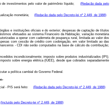
ão de investimentos pelo valor de patrimônio líquido;
(Redação dada pelo
a atualização monetária;
(Redação dada pelo Decreto-lei nº 2.449, de 1988)
gãos e instituições oficiais e do exterior; despesas de captação de títulos
réstimos efetuados ao sistema Financeiro da Habitação; variação monetária
torizadas a operar com caderneta de poupança rural, limitada ao valor dos
despesas com cessão de crédito com coobrigação, em valor limitado ao das
inanceiros - CDI não serão computados na base de cálculo da contribuição;
edidos incondicionalmente; imposto sobre produtos industrializados (IPI);
; imposto sobre energia elétrica (IUEE), desde que cobrados separadamente
cutar a política cambial do Governo Federal.
as.
cial - PIS será feito:
(Redação dada pelo Decreto-lei nº 2.449, de 1988)
.
(Incluído pelo Decreto-lei nº 2.449, de 1988)