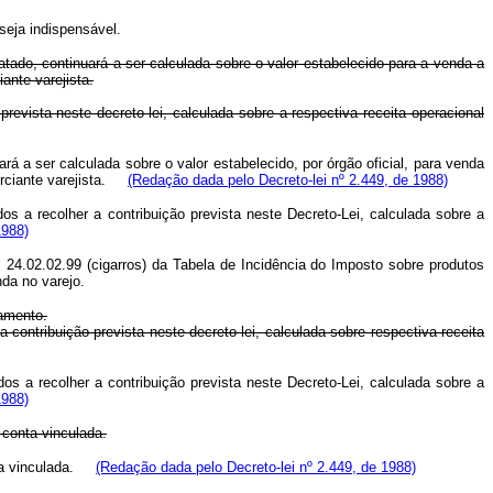
seja indispensável.
dratado, continuará a ser calculada sobre o valor estabelecido para a venda a
ante varejista.
vista neste decreto-lei, calculada sobre a respectiva receita operacional
uará a ser calculada sobre o valor estabelecido, por órgão oficial, para venda
merciante varejista.
(Redação dada pelo Decreto-lei nº 2.449, de 1988)
os a recolher a contribuição prevista neste Decreto-Lei, calculada sobre a
1988)
m 24.02.02.99 (cigarros) da Tabela de Incidência do Imposto sobre produtos
nda no varejo.
ramento.
 contribuição prevista neste decreto-lei, calculada sobre respectiva receita
os a recolher a contribuição prevista neste Decreto-Lei, calculada sobre a
1988)
 conta vinculada.
onta vinculada.
(Redação dada pelo Decreto-lei nº 2.449, de 1988)