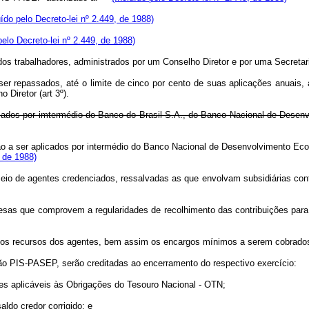
uído pelo Decreto-lei nº 2.449, de 1988)
pelo Decreto-lei nº 2.449, de 1988)
trabalhadores, administrados por um Conselho Diretor e por uma Secretar
passados, até o limite de cinco por cento de suas aplicações anuais, a
 Diretor (art 3º).
cados por imtermédio do Banco do Brasil S.A., do Banco Nacional de Desen
o a ser aplicados por intermédio do Banco Nacional de Desenvolvimento Econô
 de 1988)
io de agentes credenciados, ressalvadas as que envolvam subsidiárias con
 que comprovem a regularidades de recolhimento das contribuições para 
recursos dos agentes, bem assim os encargos mínimos a serem cobrados do
o PIS-PASEP, serão creditadas ao encerramento do respectivo exercício:
s aplicáveis às Obrigações do Tesouro Nacional - OTN;
ldo credor corrigido; e