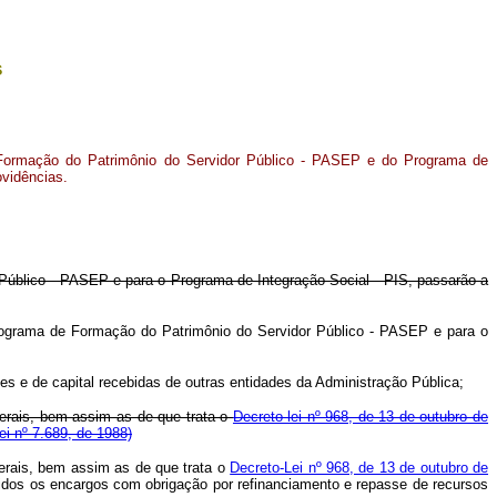
s
 Formação do Patrimônio do Servidor Público - PASEP e do Programa de
ovidências.
 Público - PASEP e para o Programa de Integração Social - PIS, passarão a
o Programa de Formação do Patrimônio do Servidor Público - PASEP e para o
es e de capital recebidas de outras entidades da Administração Pública;
liberais, bem assim as de que trata o
Decreto-lei nº 968, de 13 de outubro de
ei nº 7.689, de 1988)
iberais, bem assim as de que trata o
Decreto-Lei nº 968, de 13 de outubro de
uzidos os encargos com obrigação por refinanciamento e repasse de recursos