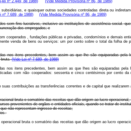
lei nº 2.449, de 1988)
(Vide Medida Provisória nº 86, de 1989)
subsidiárias, e quaisquer outras sociedades controladas direta ou indireta
i nº 7.689, de 1988)
(Vide Medida Provisória nº 86, de 1989)
es sem fins lucrativos, inclusive as instituições de assistência social. 
emuneração dos empregados; e
om cooperados , fundações públicas e privadas, condomínios e demais entid
itualmente venda de bens ou serviços: um por cento sobre o total da fol
das nos itens precedentes, bem assim as que lhe são equiparadas pela leg
 bruta.
(Vide Lei nº 7.689, de 1988)
das nos itens precedentes, bem assim as que lhes são equiparadas pela le
raticadas com não- cooperados: sessenta e cinco centésimos por cento d
as contribuições as transferências correntes e de capital que realizarem a
peracional bruta o somatório das receitas que dão origem ao lucro operacional
 provenientes de orgãos e entidades oficiais, quando se tratar de institui
ue não representam ingresso de receitas;
dos.
ita operacional bruta o somatório das receitas que dão origem ao lucro opera