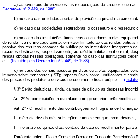
a) as reversões de provisões, as recuperações de créditos que não
Decreto-lei nº 2.449, de 1988)
b) no caso das entidades abertas de previdência privada: a parcela 
c) no caso das sociedades seguradoras: o cosseguro e o ressegur
d) no caso das instituições financeiras ou entidades a elas equipara
de renda fica no mercado aberto, em valor limitado ao das rendas obtidas
passiva dos recursos captados do público pelas instituições integrantes 
recursos destinados, respectivamente, ao crédito habitacional e rural; 
rendas obtidas nessas operações, somente no caso das instituições cedent
e
(Incluído pelo Decreto-lei nº 2.449, de 1988)
e) no caso das demais pessoas jurídicas ou a elas equiparadas vend
imposto sobre transportes (IST); imposto único sobre lubrificantes e com
dos preços dos produtos e serviços no documento fiscal próprio.
(Incluí
§ 3º Serão deduzidas, ainda, da base de cálculo as despesas incorrid
Art. 2º As contribuições a que alude o artigo anterior serão recolhida
Art. 2º - O recolhimento das contribuições ao Programa de Formaçã
I - até o dia dez do mês subseqüente àquele em que forem devid
II - no prazo de quinze dias, contado da data do recolhimento, par
Parágrafo único - Fica o Conselho Diretor do Fundo de Participaç