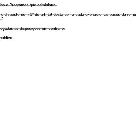
dos e Programas que administra.
o disposto no § 1º do art. 19 desta Lei, a cada exercício, as bases da rem
."
vogadas as disposições em contrário.
ública.