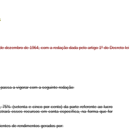
s
1 de dezembro de 1964, com a redação dada pelo artigo 1º do Decreto-lei
, passa a vigorar com a seguinte redação:
, 75% (setenta e cinco por cento) da parte referente ao lucro
strará esses recursos em conta específica, na forma que for
nientes de rendimentos gerados por: