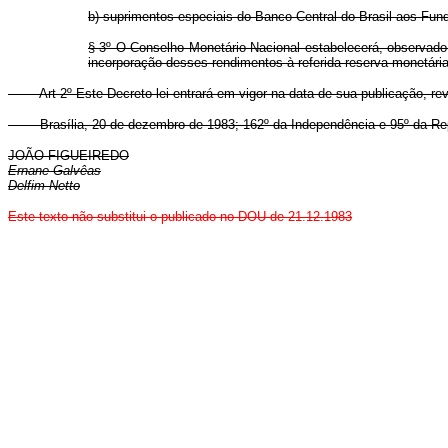
b) suprimentos especiais do Banco Central do Brasil aos Fun
§ 3º O Conselho Monetário Nacional estabelecerá, observado 
incorporação desses rendimentos à referida reserva monetária
Art 2º Este Decreto-lei entrará em vigor na data de sua publicação, re
Brasília, 20 de dezembro de 1983; 162º da Independência e 95º da Rep
JOÃO FIGUEIREDO
Ernane Galvêas
Delfim Netto
Este texto não substitui o publicado no DOU de 21.12.1983