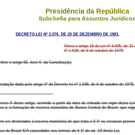
Presidência da República
Subchefia para Assuntos Jurídico
DECRETO-LEI Nº 2.076, DE 20 DE DEZEMBRO DE 1983.
Altera o artigo 16 da Lei nº 4.595, de 3
nº 1.638, de 6 de outubro de 1978.
fere o artigo 55, item II, da Constituição,
redação dada pelo artigo 1º do Decreto-lei nº 1.638, de 6 de outubro de 1978
.. .........................................
iso II deste artigo, ocorrido a partir da data de entrada em vigor desta Lei
se-á à formação de reserva monetária do Banco Central do Brasil, que regi
ém ser destinados à reserva monetária de que trata o § 1º os recursos prove
co do Brasil S/A concedidos nos termos do § 1º do art. 19 desta Lei;