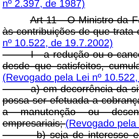
nº 2.397, de 1987)
Art 11 - O Ministro da 
às contribuições de que trata 
nº 10.522, de 19.7.2002)
I - a redução ou o cancela
desde que satisfeitos, cumula
(Revogado pela Lei nº 10.522,
a) em decorrência da situa
possa ser efetuada a cobranç
a manutenção ou desenv
empresariais;
(Revogado pela 
b) seja de interesse econ