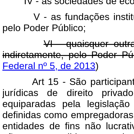
IV - as sociedades de econ
V - as fundações institu
pelo Poder Público;
VI - quaisquer outr
indiretamente, pelo Poder Púb
Federal nº 5, de 2013
)
Art 15 - São participa
jurídicas de direito pri
equiparadas pela legislaçã
definidas como empregadoras pe
entidades de fins não lucrat