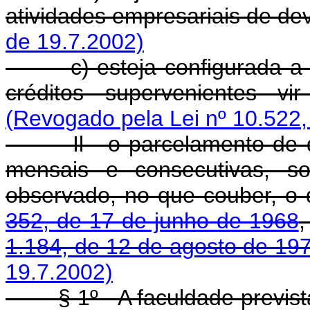
atividades empresariais de de
de 19.7.2002)
c) esteja configurada a po
créditos supervenientes vi
(Revogado pela Lei nº 10.522,
Il - o parcelamento de déb
mensais e consecutivas, so
observado, no que couber, o
352, de 17 de junho de 1968
,
1.184, de 12 de agosto de 19
19.7.2002)
§ 1º - A faculdade prevista 