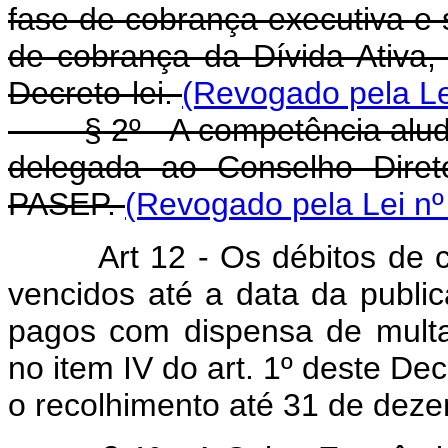
fase de cobrança executiva e s
de cobrança da Dívida Ativa, 
Decreto-lei.
(Revogado pela Le
§ 2º - A competência alud
delegada ao Conselho Diret
PASEP.
(Revogado pela Lei nº
Art 12 - Os débitos de 
vencidos até a data da public
pagos com dispensa de multa
no item IV do art. 1º deste Dec
o recolhimento até 31 de dez