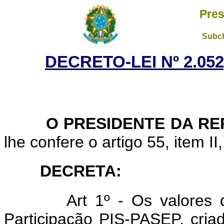
Pres
Subch
DECRETO-LEI Nº 2.052
O PRESIDENTE DA REP
lhe confere o artigo 55, item II
DECRETA
:
Art
1º - Os valores 
Participação PIS-PASEP, cria