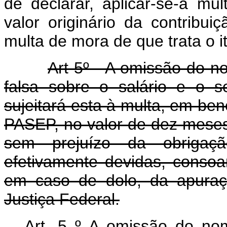
de declarar, aplicar-se-á mu
valor originário da contribui
multa de mora de que trata o ite
Art 5º - A omissão do 
falsa sobre o salário e o 
sujeitará esta à multa, em ben
PASEP, no valor de dez meses
sem prejuízo da obrigaç
efetivamente devidas, consoa
em caso de dolo, da apuraç
Justiça Federal.
Art. 5 º A omissão do n