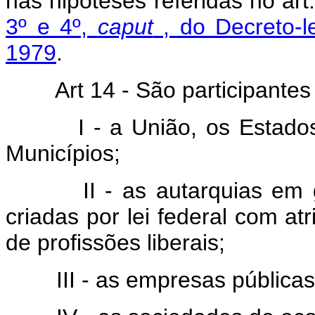
nas hipóteses referidas no ar
3º e 4º,
caput
, do Decreto-l
1979
.
Art 14 - São participante
I - a União, os Estados, o
Municípios;
II - as autarquias em ger
criadas por lei federal com atr
de profissões liberais;
III - as empresas públicas 