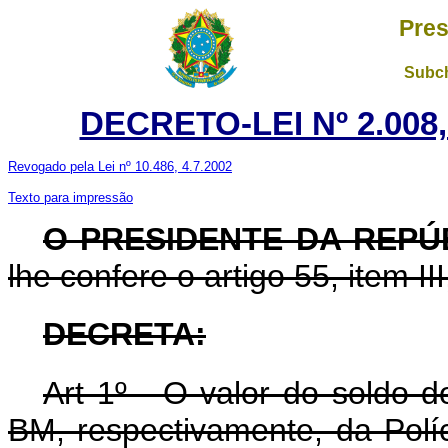
Pres
Subch
DECRETO-LEI Nº 2.008,
Revogado pela Lei nº 10.486, 4.7.2002
Texto para impressão
O PRESIDENTE DA REP
lhe confere o artigo 55, item II
DECRETA:
Art 1º - O valor do soldo 
BM, respectivamente, da Polí