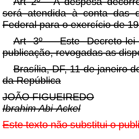
Art 2º - A despesa decorre
será atendida à conta das 
Federal para o exercício de 19
Art 3º - Este Decreto-l
publicação, revogadas as disp
Brasília, DF, 11 de janeiro
da República
JOÃO FIGUEIREDO
Ibrahim Abi-Ackel
Este texto não substitui o pu