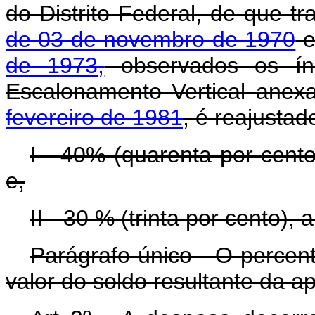
do Distrito Federal, de que t
de 03 de novembro de 1970
de 1973,
observados os índ
Escalonamento Vertical ane
fevereiro de 1981
, é reajustad
I - 40% (quarenta por cento
e,
II - 30 % (trinta por cento),
Parágrafo único - O percentu
valor do soldo resultante da ap