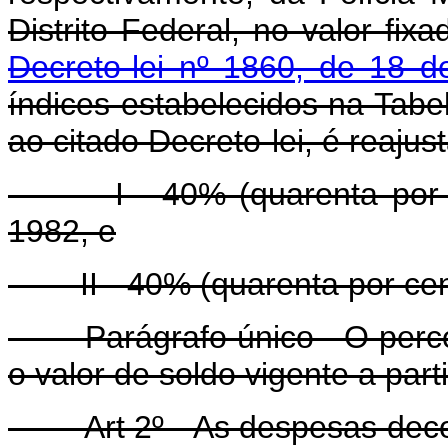
Distrito Federal, no valor fixa
Decreto-lei nº 1860, de 18 d
índices estabelecidos na Tabe
ao citado Decreto-lei, é reaju
I - 40% (quarenta por cent
1982, e
II - 40% (quarenta por cento
Parágrafo único - O percentu
o valor de soldo vigente a part
Art 2º - As despesas decorr