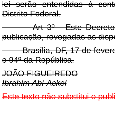
lei serão entendidas à con
Distrito Federal.
Art 3º - Este Decreto-lei
publicação, revogadas as disp
Brasília, DF, 17 de feverei
e 94º da República.
JOÃO FIGUEIREDO
Ibrahim Abi-Ackel
Este texto não substitui o pu