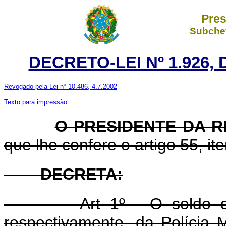
Pres
Subchef
DECRETO-LEI Nº 1.926, 
Revogado pela Lei nº 10.486, 4.7.2002
Texto para impressão
O PRESIDENTE DA 
que lhe confere o artigo 55, ite
DECRETA:
Art 1º - O soldo dos 
respectivamente, da Polícia 