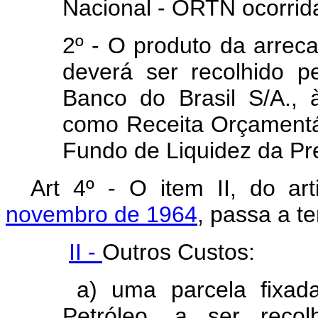
Nacional - ORTN ocorrida
2º - O produto da arreca
deverá ser recolhido p
Banco do Brasil S/A., 
como Receita Orçamentá
Fundo de Liquidez da Pre
Art 4º - O item II, do ar
novembro de 1964
, passa a t
II -
Outros Custos:
a) uma parcela fixada
Petróleo, a ser recol