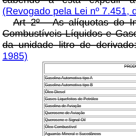
(Revogado pela Lei nº 7.451, 
Art 2º - As alíquotas do I
Combustíveis Líquidos e Gas
da unidade litro de derivado
1985)
PROD
Gasolina Automotiva tipo A
Gasolina Automotiva tipo B
Óleo Diesel
Gases Liquefeitos de Petróleo
Gasolina de Aviação
Querosene de Aviação
Querosene e Signal Oil
Óleo Combustível
Aguarrás Mineral e Sucedâneos