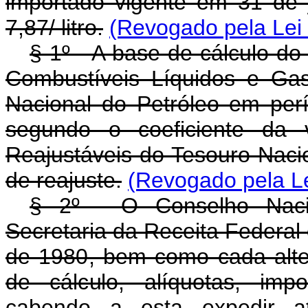
importado vigente em 31 de 
7,87/ litro.
(Revogado pela Lei 
§ 1º - A base de cálculo do
Combustíveis Líquidos e Gas
Nacional do Petróleo em per
segundo o coeficiente da 
Reajustáveis do Tesouro Naci
de reajuste.
(Revogado pela Le
§ 2º - O Conselho Naci
Secretaria da Receita Federal 
de 1980, bem como cada alter
de cálculo, alíquotas, imp
cabendo a esta expedir at