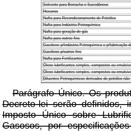
Solvente para Borracha e Sucedâneos
Hexanos
Nafta para Recondicionamento de Petróleo
Nafta para Indústria Petroquímica
Nafta para geração de gás
Nafta para outros fins
Gasóleos p/Indústria Petroquímica e p/fabricação d
Gasóleos p/outros fins
Nafta para Fertilizantes
Óleos lubrificantes simples, compostos ou emulsiv
Óleos lubrificantes simples, compostos ou emulsi
Diluentes Petroquímicos derivados de petróleo não i
Parágrafo Único. Os produ
Decreto-lei serão definidos, 
Imposto Único sobre Lubrif
Gasosos, por especificaçõe