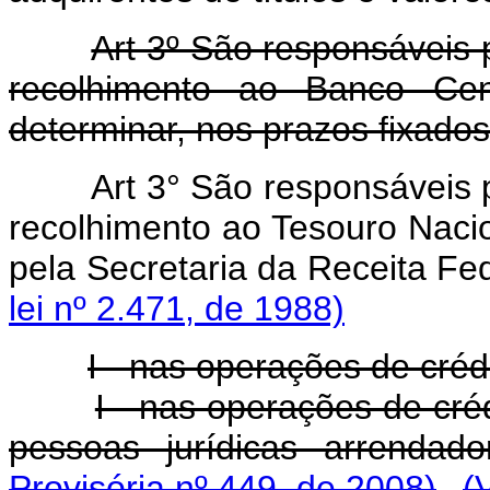
Art 3º São responsáveis 
recolhimento ao Banco Cen
determinar, nos prazos fixado
Art 3° São responsáveis 
recolhimento ao Tesouro Nacio
pela Secretaria da Receita F
lei nº 2.471, de 1988)
I - nas operações de crédi
I - nas operações de créd
pessoas jurídicas arrendad
Provisória nº 449, de 2008)
(