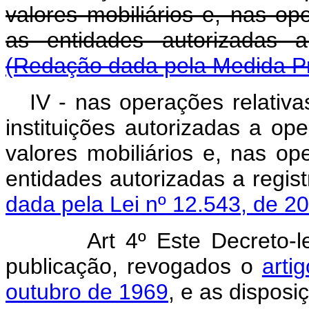
valores mobiliários e, nas op
as entidades autorizadas a 
(Redação dada pela Medida Pro
IV - nas operações relativas
instituições autorizadas a op
valores mobiliários e, nas op
entidades autorizadas a regist
dada pela Lei nº 12.543, de 2
Art 4º Este Decreto-
publicação, revogados o
arti
outubro de 1969
, e as disposi