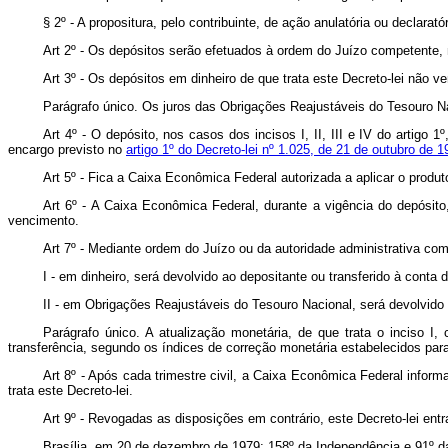
§ 2º - A propositura, pelo contribuinte, de ação anulatória ou declarat
Art 2º - Os depósitos serão efetuados à ordem do Juízo competente, no
Art 3º - Os depósitos em dinheiro de que trata este Decreto-lei não ve
Parágrafo único. Os juros das Obrigações Reajustáveis do Tesouro N
Art 4º - O depósito, nos casos dos incisos I, II, III e IV do artigo 
encargo previsto no
artigo 1º do Decreto-lei nº 1.025, de 21 de outubro de 1
Art 5º - Fica a Caixa Econômica Federal autorizada a aplicar o produ
Art 6º - A Caixa Econômica Federal, durante a vigência do depósito
vencimento.
Art 7º - Mediante ordem do Juízo ou da autoridade administrativa com
I - em dinheiro, será devolvido ao depositante ou transferido à conta
II - em Obrigações Reajustáveis do Tesouro Nacional, será devolvido
Parágrafo único. A atualização monetária, de que trata o inciso I
transferência, segundo os índices de correção monetária estabelecidos para 
Art 8º - Após cada trimestre civil, a Caixa Econômica Federal infor
trata este Decreto-lei.
Art 9º - Revogadas as disposições em contrário, este Decreto-lei entr
Brasília, em 20 de dezembro de 1979; 158º da Independência e 91º d