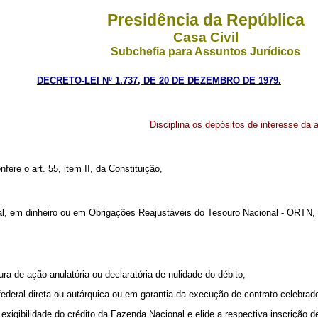
Presidência da República
Casa Civil
Subchefia para Assuntos Jurídicos
DECRETO-LEI Nº 1.737, DE 20 DE DEZEMBRO DE 1979.
Disciplina os depósitos de interesse da
fere o art. 55, item II, da Constituição,
l, em dinheiro ou em Obrigações Reajustáveis do Tesouro Nacional - ORTN, a
ura de ação anulatória ou declaratória de nulidade do débito;
 federal direta ou autárquica ou em garantia da execução de contrato celebrad
a exigibilidade do crédito da Fazenda Nacional e elide a respectiva inscrição d