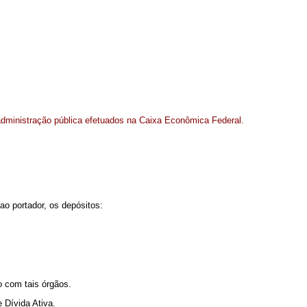
 administração pública efetuados na Caixa Econômica Federal.
o portador, os depósitos:
o com tais órgãos.
e Dívida Ativa.