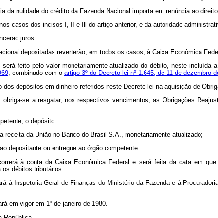
ória da nulidade do crédito da Fazenda Nacional importa em renúncia ao direito
s casos dos incisos I, II e Ill do artigo anterior, e da autoridade administr
ncerão juros.
acional depositadas reverterão, em todos os casos, à Caixa Econômica Feder
1º, será feito pelo valor monetariamente atualizado do débito, neste incluíd
969
, combinado com o
artigo 3º do Decreto-lei nº 1.645, de 11 de dezembro 
to dos depósitos em dinheiro referidos neste Decreto-lei na aquisição de Obr
, obriga-se a resgatar, nos respectivos vencimentos, as Obrigações Reajus
petente, o depósito:
 da receita da União no Banco do Brasil S.A., monetariamente atualizado;
 ao depositante ou entregue ao órgão competente.
, correrá à conta da Caixa Econômica Federal e será feita da data em que
os débitos tributários.
mará à Inspetoria-Geral de Finanças do Ministério da Fazenda e à Procurado
ará em vigor em 1º de janeiro de 1980.
a República.