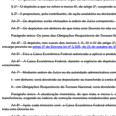
§ 1º - O depósito a que se refere o inciso III, do artigo 1º, suspende 
§ 2º - A propositura, pelo contribuinte, de ação anulatória ou declarat
Art 2º - Os depósitos serão efetuados à ordem do Juízo competente, no
Art 3º - Os depósitos em dinheiro de que trata este Decreto-lei não ve
Parágrafo único. Os juros das Obrigações Reajustáveis do Tesouro N
Art 4º - O depósito, nos casos dos incisos I, II, III e IV do artigo 
encargo previsto no
artigo 1º do Decreto-lei nº 1.025, de 21 de outubro de 1
Art 5º - Fica a Caixa Econômica Federal autorizada a aplicar o produ
Art 6º - A Caixa Econômica Federal, durante a vigência do depósito
vencimento.
Art 7º - Mediante ordem do Juízo ou da autoridade administrativa com
I - em dinheiro, será devolvido ao depositante ou transferido à conta
II - em Obrigações Reajustáveis do Tesouro Nacional, será devolvido
Parágrafo único. A atualização monetária, de que trata o inciso I
transferência, segundo os índices de correção monetária estabelecidos para 
Art 8º - Após cada trimestre civil, a Caixa Econômica Federal infor
trata este Decreto-lei.