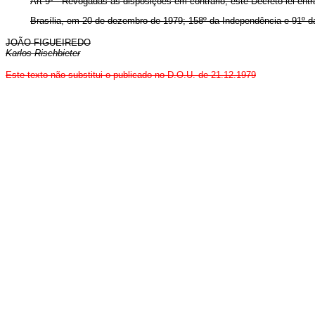
Art 9º - Revogadas as disposições em contrário, este Decreto-lei entr
Brasília, em 20 de dezembro de 1979; 158º da Independência e 91º d
JOÃO FIGUEIREDO
Karlos Rischbieter
Este texto não substitui o publicado no D.O.U. de 21.12.1979