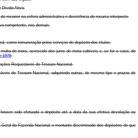
e Dívida Ativa.
 de recorrer na esfera administrativa e desistência do recurso interposto.
ativa competente, nos demais.
al, como remuneração pelos serviços de depósito dos títulos.
a a multa de mora, acrescido dos juros de mora cabíveis e, se for o caso, do
de 1978
.
igações Reajustáveis do Tesouro Nacional.
táveis do Tesouro Nacional, adquirindo outras, de mesmo tipo e prazos de
 houver sido efetuado o depósito até a data da sua efetiva devolução ou
ria-Geral da Fazenda Nacional o montante discriminado dos depósitos de que