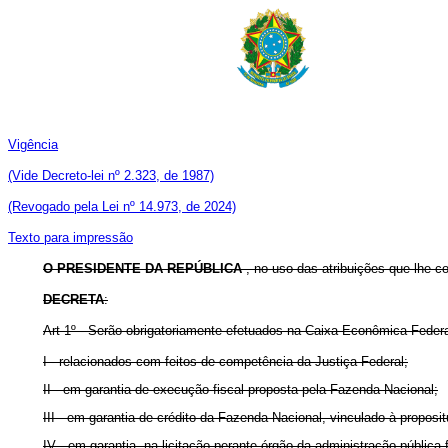
Vigência
(Vide Decreto-lei nº 2.323, de 1987)
(Revogado pela Lei nº 14.973, de 2024)
Texto para impressão
O PRESIDENTE DA REPÚBLICA
, no uso das atribuições que lhe con
DECRETA
:
Art
1º - Serão obrigatoriamente efetuados na Caixa Econômica Federa
I - relacionados com feitos de competência da Justiça Federal;
II - em garantia de execução fiscal proposta pela Fazenda Nacional;
III - em garantia de crédito da Fazenda Nacional, vinculado à proposit
IV - em garantia, na licitação perante órgão da administração pública