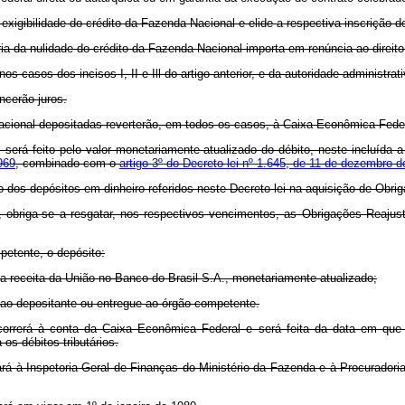
a exigibilidade do crédito da Fazenda Nacional e elide a respectiva inscrição d
ória da nulidade do crédito da Fazenda Nacional importa em renúncia ao direito
s casos dos incisos I, II e Ill do artigo anterior, e da autoridade administr
ncerão juros.
acional depositadas reverterão, em todos os casos, à Caixa Econômica Feder
1º, será feito pelo valor monetariamente atualizado do débito, neste incluíd
969
, combinado com o
artigo 3º do Decreto-lei nº 1.645, de 11 de dezembro 
to dos depósitos em dinheiro referidos neste Decreto-lei na aquisição de Obr
, obriga-se a resgatar, nos respectivos vencimentos, as Obrigações Reajus
petente, o depósito:
 da receita da União no Banco do Brasil S.A., monetariamente atualizado;
 ao depositante ou entregue ao órgão competente.
, correrá à conta da Caixa Econômica Federal e será feita da data em que
os débitos tributários.
mará à Inspetoria-Geral de Finanças do Ministério da Fazenda e à Procurado