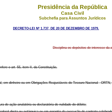
Presidência da República
Casa Civil
Subchefia para Assuntos Jurídicos
DECRETO-LEI Nº 1.737, DE 20 DE DEZEMBRO DE 1979.
Disciplina os depósitos de interesse da
fere o art. 55, item II, da Constituição,
l, em dinheiro ou em Obrigações Reajustáveis do Tesouro Nacional - ORTN, a
ura de ação anulatória ou declaratória de nulidade do débito;
 federal direta ou autárquica ou em garantia da execução de contrato celebrad