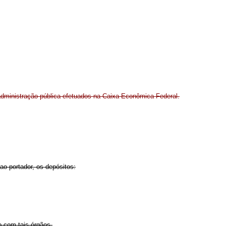
 administração pública efetuados na Caixa Econômica Federal.
o portador, os depósitos:
o com tais órgãos.