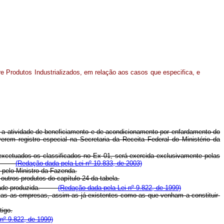
re Produtos Industrializados, em relação aos casos que especifica, e
) e a atividade de beneficiamento e de acondicionamento por enfardamento do
rem registro especial na Secretaria da Receita Federal do Ministério da
 excetuados os classificados no Ex 01, será exercida exclusivamente pelas
enda.
(Redação dada pela Lei nº 10.833, de 2003)
 pelo Ministro da Fazenda.
 outros produtos do capítulo 24 da tabela.
antidade produzida.
(Redação dada pela Lei nº 9.822, de 1999)
itas as empresas, assim as já existentes como as que venham a constituir-
tigo.
nº 9.822, de 1999)