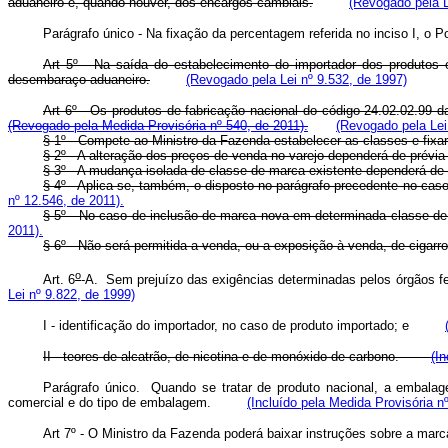
aduaneiro e, quando houver, dos encargos cambiais.
(Revogado pela L
Parágrafo único - Na fixação da percentagem referida no inciso I, o 
Art 5º - Na saída do estabelecimento do importador dos produtos e
desembaraço aduaneiro.
(Revogado pela Lei nº 9.532, de 1997)
Art 6º - Os produtos de fabricação nacional do código 24.02.02.99 d
(Revogado pela Medida Provisória nº 540, de 2011).
(Revogado pela Lei
§ 1º - Compete ao Ministro da Fazenda estabelecer as classes e fixar 
§ 2º - A alteração dos preços de venda no varejo dependerá de prévi
§ 3º - A mudança isolada de classe de marca existente dependerá de 
§ 4º - Aplica-se, também, o disposto no parágrafo precedente no cas
nº 12.546, de 2011).
§ 5º - No caso de inclusão de marca nova em determinada classe de p
2011).
§ 6º - Não será permitida a venda, ou a exposição à venda, de cigarr
o
Art. 6
-A. Sem prejuízo das exigências determinadas pelos órgãos fe
Lei nº 9.822, de 1999)
I - identificação do importador, no caso de produto importado; e
II - teores de alcatrão, de nicotina e de monóxido de carbono.
(In
Parágrafo único. Quando se tratar de produto nacional, a embalag
comercial e do tipo de embalagem.
(Incluído pela Medida Provisória n
Art 7º - O Ministro da Fazenda poderá baixar instruções sobre a mar