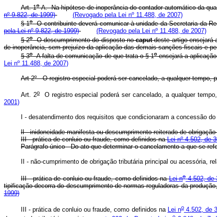
o
Art. 1
-A. Na hipótese de inoperância do contador automático da quan
nº 9.822, de 1999)
(Revogado pela Lei nº 11.488, de 2007)
o
§ 1
O contribuinte deverá comunicar à unidade da Secretaria da Rece
pela Lei nº 9.822, de 1999)
(Revogado pela Lei nº 11.488, de 2007)
o
§ 2
O descumprimento do disposto no
caput
deste artigo ensejará 
de inoperância, sem prejuízo da aplicação das demais sanções fiscais 
o
o
§ 3
A falta de comunicação de que trata o § 1
ensejará a aplicação
Lei nº 11.488, de 2007)
Art 2º - O registro especial poderá ser cancelado, a qualquer tempo,
o
Art. 2
O registro especial poderá ser cancelado, a qualquer tem
2001)
I - desatendimento dos requisitos que condicionaram a concessão do 
Il - inidoneidade manifesta ou descumprimento reiterado de obrigação tr
III - prática de conluio ou fraude, como definidos na
Lei nº 4.502, de
Parágrafo único - Do ato que determinar o cancelamento a que se refe
II - não-cumprimento de obrigação tributária principal ou acessória,
o
III - prática de conluio ou fraude, como definidos na
Lei n
4.502, de
tipificação decorra do descumprimento de normas reguladoras da produçã
1999)
o
III - prática de conluio ou fraude, como definidos na
Lei n
4.502, de 
o