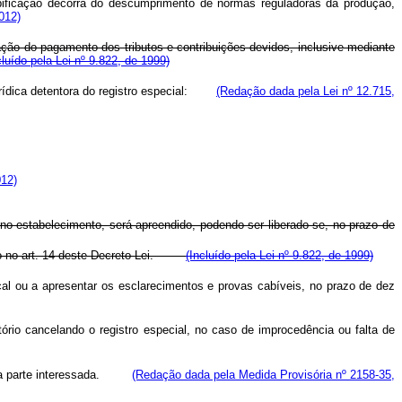
tipificação decorra do descumprimento de normas reguladoras da produção,
012)
ação do pagamento dos tributos e contribuições devidos, inclusive mediante
cluído pela Lei nº 9.822, de 1999)
 jurídica detentora do registro especial:
(Redação dada pela Lei nº 12.715,
012)
o estabelecimento, será apreendido, podendo ser liberado se, no prazo de
osto no art. 14 deste Decreto-Lei.
(Incluído pela Lei nº 9.822, de 1999)
scal ou a apresentar os esclarecimentos e provas cabíveis, no prazo de dez
rio cancelando o registro especial, no caso de improcedência ou falta de
 da parte interessada.
(Redação dada pela Medida Provisória nº 2158-35,