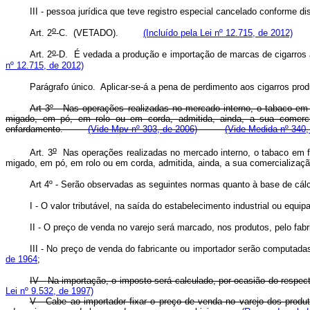
III - pessoa jurídica que teve registro especial cancelado conforme di
o
Art. 2
-C.
(VETADO).
(Incluído pela Lei nº 12.715, de 2012)
o
Art. 2
-D. É vedada a produção e importação de marcas de cigarros an
nº 12.715, de 2012)
Parágrafo único. Aplicar-se-á a pena de perdimento aos cigarros pr
Art 3º - Nas operações realizadas no mercado interno, o tabaco em f
migado, em pó, em rolo ou em corda, admitida, ainda, a sua comercial
enfardamento.
(Vide Mpv nº 303, de 2006)
(Vide Medida nº 340,
o
Art. 3
Nas operações realizadas no mercado interno, o tabaco em folh
migado, em pó, em rolo ou em corda, admitida, ainda, a sua comercializaç
Art 4º - Serão observadas as seguintes normas quanto à base de cálc
I - O valor tributável, na saída do estabelecimento industrial ou equ
II - O preço de venda no varejo será marcado, nos produtos, pelo fab
III - No preço de venda do fabricante ou importador serão computada
de 1964
;
IV - Na importação, o imposto será calculado, por ocasião do respec
Lei nº 9.532, de 1997)
V - Cabe ao importador fixar o preço de venda no varejo dos produt