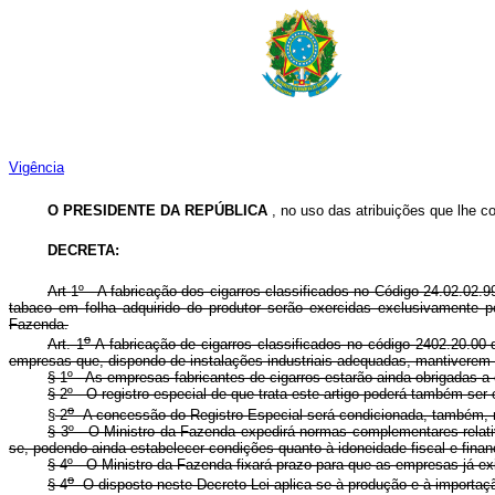
Vigência
O PRESIDENTE DA REPÚBLICA
, no uso das atribuições que lhe con
DECRETA:
Art
1º - A fabricação dos cigarros classificados no Código 24.02.02.
tabaco em folha adquirido do produtor serão exercidas exclusivamente p
Fazenda.
o
Art. 1
A fabricação de cigarros classificados no código 2402.20.00 
empresas que, dispondo de instalações industriais adequadas, mantivere
§ 1º - As empresas fabricantes de cigarros estarão ainda obrigadas a
§ 2º - O registro especial de que trata este artigo poderá também ser 
o
§
2
A concessão do Registro Especial será condicionada, também,
§ 3º - O Ministro da Fazenda expedirá normas complementares relati
se, podendo ainda estabelecer condições quanto à idoneidade fiscal e fin
§ 4º - O Ministro da Fazenda fixará prazo para que as empresas já ex
o
§ 4
O disposto neste Decreto-Lei aplica-se à produção e à import