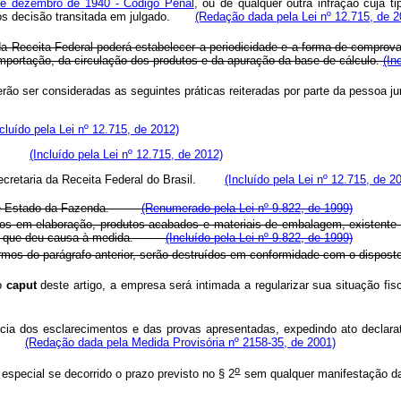
e dezembro de 1940 - Código Penal
, ou de qualquer outra infração cuja 
 após decisão transitada em julgado.
(Redação dada pela Lei nº 12.715, de 2
o da Receita Federal poderá estabelecer a periodicidade e a forma de comprov
importação, da circulação dos produtos e da apuração da base de cálculo.
(In
erão ser consideradas as seguintes práticas reiteradas por parte da pessoa
ncluído pela Lei nº 12.715, de 2012)
evido;
(Incluído pela Lei nº 12.715, de 2012)
 Secretaria da Receita Federal do Brasil.
(Incluído pela Lei nº 12.715, de 2
tro de Estado da Fazenda.
(Renumerado pela Lei nº 9.822, de 1999)
os em elaboração, produtos acabados e materiais de embalagem, existente n
ridade que deu causa à medida.
(Incluído pela Lei nº 9.822, de 1999)
rmos do parágrafo anterior, serão destruídos em conformidade com o disp
do
caput
deste artigo, a empresa será intimada a regularizar sua situação fi
ia dos esclarecimentos e das provas apresentadas, expedindo ato declarató
resa.
(Redação dada pela Medida Provisória nº 2158-35, de 2001)
o
especial se decorrido o prazo previsto no § 2
sem qualquer manifestação