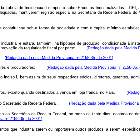
da Tabela de Incidência do Imposto sobre Produtos Industrializados - TIPI,
 adequadas, mantiverem registro especial na Secretaria da Receita Federa
 a constituir-se sob a forma de sociedade e com o capital mínimo estab
industrial e estará, também, na hipótese de produção, condicionada à inst
comprovação da regularidade fiscal por parte:
(Redação dada pela Medida Pr
al;
(Redação dada pela Medida Provisória nº 2158-35, de 2001)
stradores e procuradores;
(Redação dada pela Medida Provisória nº 2158-35, 
ida no inciso I, bem assim de seus respectivos sócios, diretores, gerentes
arros, exceto quando destinados à venda em loja franca, no País.
(Redaçã
pelo Secretário da Receita Federal.
(Redação dada pela Medida Provisória 
so ao Secretário da Receita Federal, no prazo de trinta dias, contado da dat
ia nº 2158-35, de 2001)
entos que industrializarem ou importarem outros produtos, a serem especi