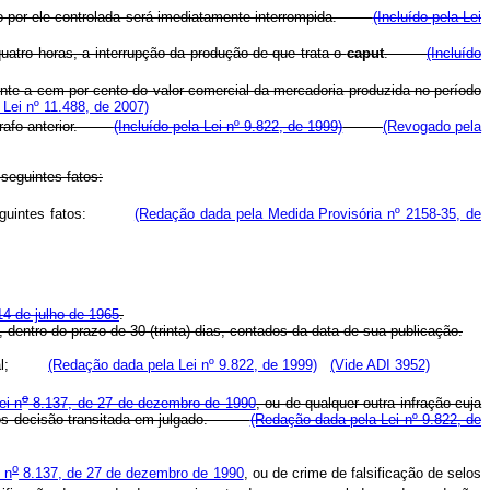
ão por ele controlada será imediatamente interrompida.
(Incluído pela Lei
quatro horas, a interrupção da produção de que trata o
caput
.
(Incluído
dente a cem por cento do valor comercial da mercadoria produzida no período
Lei nº 11.488, de 2007)
rágrafo anterior.
(Incluído pela Lei nº 9.822, de 1999)
(Revogado pela
seguintes fatos:
dos seguintes fatos:
(Redação dada pela Medida Provisória nº 2158-35, de
14 de julho de 1965
.
dentro do prazo de 30 (trinta) dias, contados da data de sua publicação.
Federal;
(Redação dada pela Lei nº 9.822, de 1999)
(Vide ADI 3952)
o
ei n
8.137, de 27 de dezembro de 1990
, ou de qualquer outra infração cuja
, após decisão transitada em julgado.
(Redação dada pela Lei nº 9.822, de
o
 n
8.137, de 27 de dezembro de 1990
, ou de crime de falsificação de selos