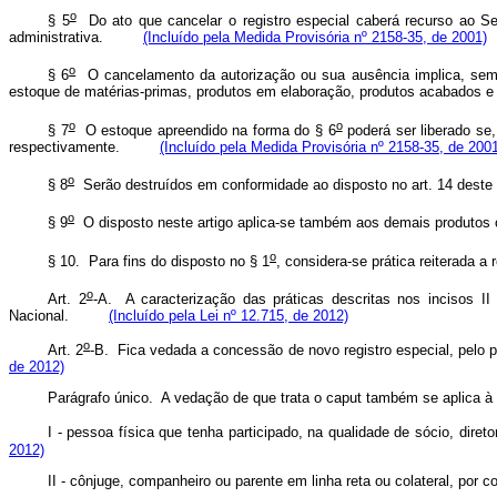
o
§ 5
Do ato que cancelar o registro especial caberá recurso ao Sec
administrativa.
(Incluído pela Medida Provisória nº 2158-35, de 2001)
o
§ 6
O cancelamento da autorização ou sua ausência implica, sem pr
estoque de matérias-primas, produtos em elaboração, produtos acabados e
o
o
§ 7
O estoque apreendido na forma do § 6
poderá ser liberado se,
respectivamente.
(Incluído pela Medida Provisória nº 2158-35, de 200
o
§ 8
Serão destruídos em conformidade ao disposto no art. 14 deste 
o
§ 9
O disposto neste artigo aplica-se também aos demais produtos
o
§ 10. Para fins do disposto no § 1
, considera-se prática reiterada
o
Art. 2
-A. A caracterização das práticas descritas nos incisos II 
Nacional.
(Incluído pela Lei nº 12.715, de 2012)
o
Art. 2
-B. Fica vedada a concessão de novo registro especial, pelo pr
de 2012)
Parágrafo único. A vedação de que trata o
caput
também se aplica à
I - pessoa física que tenha participado, na qualidade de sócio, diret
2012)
II - cônjuge, companheiro ou parente em linha reta ou colateral, po