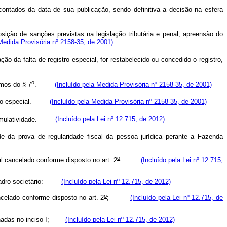
contados da data de sua publicação, sendo definitiva a decisão na esfera
ção de sanções previstas na legislação tributária e penal, apreensão do
 Medida Provisória nº 2158-35, de 2001)
o da falta de registro especial, for restabelecido ou concedido o registro,
o
rmos do § 7
.
(Incluído pela Medida Provisória nº 2158-35, de 2001)
gistro especial.
(Incluído pela Medida Provisória nº 2158-35, de 2001)
ou cumulatividade.
(Incluído pela Lei nº 12.715, de 2012)
de da prova de regularidade fiscal da pessoa jurídica perante a Fazenda
o
al cancelado conforme disposto no art. 2
.
(Incluído pela Lei nº 12.715,
 quadro societário:
(Incluído pela Lei nº 12.715, de 2012)
o
ancelado conforme disposto no art. 2
;
(Incluído pela Lei nº 12.715, de
ncionadas no inciso I;
(Incluído pela Lei nº 12.715, de 2012)