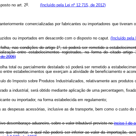
o
sposto no art. 2
.
(Incluído pela Lei nº 12.715, de 2012)
teriormente comercializadas por fabricantes ou importadores que tiveram o 
oduzidos ou importados em desacordo com o disposto no
caput
.
(Incluído pela
olha, nas condições do artigo 1º, só poderá ser remetido a estabelecimento 
ização entre estabelecimentos registrados, na forma do citado artigo 
 de 2006)
a total ou parcialmente destalado só poderá ser remetido a estabelecimento 
ão entre estabelecimentos que exerçam a atividade de beneficiamento e aco
ulo do Imposto sobre Produtos Industrializados, relativamente aos produtos 
iparado a industrial, será obtido mediante aplicação de uma percentagem, fixa
ricante ou importador, na forma estabelecida em regulamento;
s as despesas acessórias, inclusive as de transporte, bem como o custo do s
tivo desembaraço aduaneiro, sobre o valor tributável previsto no
inciso I do 
os que importar, o qual não poderá ser inferior ao valor da importação, ac