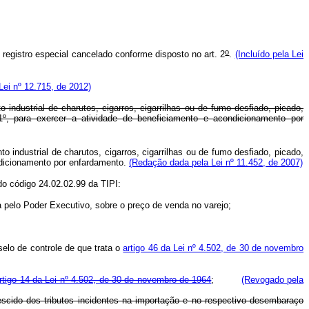
o
registro especial cancelado conforme disposto no art. 2
.
(Incluído pela Lei
 Lei nº 12.715, de 2012)
industrial de charutos, cigarros, cigarrilhas ou de fumo desfiado, picado,
1º, para exercer a atividade de beneficiamento e acondicionamento por
industrial de charutos, cigarros, cigarrilhas ou de fumo desfiado, picado,
ndicionamento por enfardamento.
(Redação dada pela Lei nº 11.452, de 2007)
do código 24.02.02.99 da TIPI:
da pelo Poder Executivo, sobre o preço de venda no varejo;
elo de controle de que trata o
artigo 46 da Lei nº 4.502, de 30 de novembro
artigo 14 da Lei nº 4.502, de 30 de novembro de 1964
;
(Revogado pela
rescido dos tributos incidentes na importação e no respectivo desembaraço