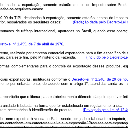
 destinados a exportação, somente estarão isentos do Imposto sobre Produt
lvados os seguintes casos:
.02.99 da TIPI, destinados à exportação, somente estarão isentos do Imposto
 exterior, ressalvados os seguintes casos:
(Redação dada pelo Decreto-Lei n
onaves de tráfego internacional, aportadas no Brasil, quando essa operaç
reto-lei nº 1.455, de 7 de abril de 1976
.
nterno, realizada por empresa comercial exportadora para o fim específico de
adas, para este fim, pelo Ministério da Fazenda.
(Incluído pelo Decreto-Le
ormas complementares para o controle da exportação desses produtos, espec
iais exportadoras, instituídas conforme o
Decreto-lei nº 1.248, de 29 de n
mento por enfardamento, de acordo com o artigo 1º, atendidas ainda as ins
repartição que o liberar para estabelecimento diferente daquele que tiver fei
a unidade tributada, na forma que for estabelecida em regulamento, a sua fi
orem necessárias à identificação do produto.
(Revogado pela Lei nº 12.4
idos nem expostos à venda no País, sendo obrigado o fabricante a imprimir
 as contenham, em caracteres visíveis, a expressão "Produtos para exportaçã
dos nem expostos à venda no País, sendo o fabricante obrigado a imprimir,