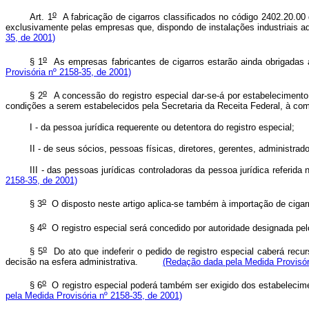
o
Art. 1
A fabricação de cigarros classificados no código 2402.20.00 
exclusivamente pelas empresas que, dispondo de instalações industriais
35, de 2001)
o
§ 1
As empresas fabricantes de cigarros estarão ainda obrigadas
Provisória nº 2158-35, de 2001)
o
§ 2
A concessão do registro especial dar-se-á por estabelecimento 
condições a serem estabelecidos pela Secretaria da Receita Federal, à 
I - da pessoa jurídica requerente ou detentora do registro especi
II - de seus sócios, pessoas físicas, diretores, gerentes, admini
III - das pessoas jurídicas controladoras da pessoa jurídica refer
2158-35, de 2001)
o
§ 3
O disposto neste artigo aplica-se também à importação de cig
o
§ 4
O registro especial será concedido por autoridade designada 
o
§ 5
Do ato que indeferir o pedido de registro especial caberá recur
decisão na esfera administrativa.
(Redação dada pela Medida Provisór
o
§ 6
O registro especial poderá também ser exigido dos estabelecim
pela Medida Provisória nº 2158-35, de 2001)