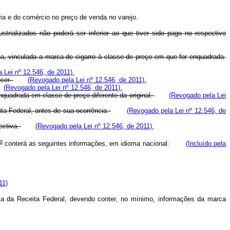
ria e do comércio no preço de venda no varejo.
trializados não poderá ser inferior ao que tiver sido pago no respectivo
ena, vinculada a marca de cigarro à classe de preço em que for enquadrada.
 Lei nº 12.546, de 2011).
ecer.
(Revogado pela Lei nº 12.546, de 2011).
(Revogado pela Lei nº 12.546, de 2011).
nquadrada em classe de preço diferente da original.
(Revogado pela Lei
ta Federal, antes de sua ocorrência.
(Revogado pela Lei nº 12.546, de
ectiva.
(Revogado pela Lei nº 12.546, de 2011).
o
conterá as seguintes informações, em idioma nacional:
(Incluído pela
11)
ria da Receita Federal, devendo conter, no mínimo, informações da marca