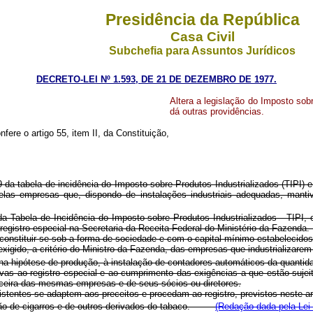
Presidência da República
Casa Civil
Subchefia para Assuntos Jurídicos
DECRETO-LEI Nº 1.593, DE 21 DE DEZEMBRO DE 1977.
Altera a legislação do Imposto sob
dá outras providências.
fere o artigo 55, item II, da Constituição,
99 da tabela de incidência do Imposto sobre Produtos Industrializados (TIPI
elas empresas que, dispondo de instalações industriais adequadas, mantive
da Tabela de Incidência do Imposto sobre Produtos Industrializados - TIPI,
m registro especial na Secretaria da Receita Federal do Ministério da Faz
 constituir-se sob a forma de sociedade e com o capital mínimo estabelecidos
exigido, a critério do Ministro da Fazenda, das empresas que industrializarem
 na hipótese de produção, à instalação de contadores automáticos da qu
vas ao registro especial e ao cumprimento das exigências a que estão suje
anceira das mesmas empresas e de seus sócios ou diretores.
istentes se adaptem aos preceitos e procedam ao registro, previstos neste ar
ação de cigarros e de outros derivados do tabaco.
(Redação dada pela Lei 