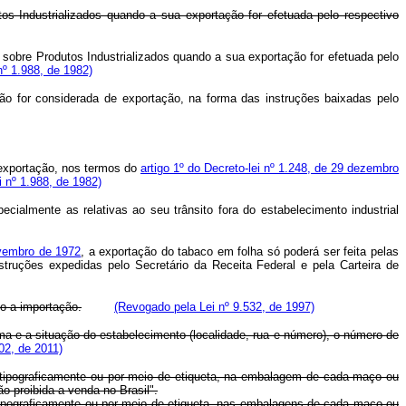
os Industrializados quando a sua exportação for efetuada pelo respectivo
 sobre Produtos Industrializados quando a sua exportação for efetuada pelo
º 1.988, de 1982)
ão for considerada de exportação, na forma das instruções baixadas pelo
 exportação, nos termos do
artigo 1º do Decreto-lei nº 1.248, de 29 dezembro
i nº 1.988, de 1982)
ialmente as relativas ao seu trânsito fora do estabelecimento industrial
ovembro de 1972
, a exportação do tabaco em folha só poderá ser feita pelas
truções expedidas pelo Secretário da Receita Federal e pela Carteira de
to a importação.
(Revogado pela Lei nº 9.532, de 1997)
rma e a situação do estabelecimento (localidade, rua e número), o número de
02, de 2011)
; tipograficamente ou por meio de etiqueta, na embalagem de cada maço ou
o proibida a venda no Brasil".
 tipograficamente ou por meio de etiqueta, nas embalagens de cada maço ou