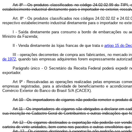
Art 8º - Os produtos classificados no código 24.02.02.99 da TIPI,
estabelecimento industrial diretamente para o importador no exterior, ressa
Art. 8º - Os produtos classificados nos códigos 24.02.02.02 e 24.02
respectivo estabelecimento industrial diretamente para o importador no
I - Saída diretamente para consumo a bordo de embarcações ou aer
Ministro da Fazenda;
Il - Venda diretamente às lojas francas de que trata o
artigo 15 do Dec
III - operações decorrentes de compra aos fabricantes, no mercado i
de 1972
, quando tais empresas adquirentes forem expressamente autoriz
Parágrafo único - O Secretário da Receita Federal poderá expedir n
exportador.
Art 9º - Ressalvadas as operações realizadas pelas empresas comerc
empresas registradas, para a atividade de beneficiamento e acondiciona
Comércio Exterior do Banco do Brasil S/A (CACEX).
Art 10 - Os importadores de cigarros não poderão remeter o produto da 
Art 11 - Os importadores de cigarros são obrigados a declarar em cad
sua inscrição no Cadastro Geral de Contribuintes e outras indicações que f
Art 12 - Os cigarros destinados a exportação não poderão ser vend
carteira de vinte unidades, bem como nos pacotes e outras envoltórios que
Art. 12. Os cigarros destinados à exportação não poderão ser vendi