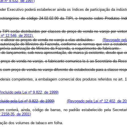
ei nº 9.532, de 1997)
Poder Executivo poderá estabelecer ainda os índices de participação da indúst
strangeiros do código 24.02.02.99 da TIPI, o Imposto sobre Produtos Indus
a TIPI serão distribuídos por classes de preço de venda no varejo por vint
 nº 12.546, de 2011).
e alterar os preços de venda no varejo a elas atribuídos.
(Revogado pela
a autorização do Ministro da Fazenda, conforme as normas que vier a estabel
prévia autorização do Ministro da Fazenda, a requerimento do fabricante.
o de lançamento, sob nova apresentação, de marca já existente, desde que e
reço de venda no varejo, o fabricante comunica-la-á ao Secretário da Recei
os com preço de venda no varejo diferente do estabelecido para a classe resp
derais competentes, a embalagem comercial dos produtos referidos no art. 1
(Incluído pela Lei nº 9.822, de 1999)
cluído pela Lei nº 9.822, de 1999)
(Revogado pela Lei nº 12.402, de 20
em conterá, ainda, código de barras, no padrão estabelecido pela Secreta
º 2158-35, de 2001)
cação dos volumes de tabaco em folha.