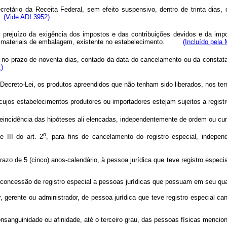
retário da Receita Federal, sem efeito suspensivo, dentro de trinta dias, 
(Vide ADI 3952)
ejuízo da exigência dos impostos e das contribuições devidos e da imposi
 materiais de embalagem, existente no estabelecimento.
(Incluído pela
 no prazo de noventa dias, contado da data do cancelamento ou da constataçã
1)
Decreto-Lei, os produtos apreendidos que não tenham sido liberados, nos te
 cujos estabelecimentos produtores ou importadores estejam sujeitos a re
 a reincidência das hipóteses ali elencadas, independentemente de ordem 
o
e III do art. 2
, para fins de cancelamento do registro especial, indepen
azo de 5 (cinco) anos-calendário, à pessoa jurídica que teve registro especi
 concessão de registro especial a pessoas jurídicas que possuam em seu
or, gerente ou administrador, de pessoa jurídica que teve registro especial c
r consanguinidade ou afinidade, até o terceiro grau, das pessoas físicas me