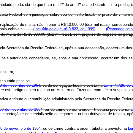
o
o
tidade produzida de que trata o § 2
do art. 1
deste Decreto-Lei, a produç
ita Federal com jurisdição sobre seu domicílio fiscal, no prazo de vinte e 
a aplicação de multa, não inferior a R$ 10.000,00 (dez mil reais), correspon
e penais cabíveis.
(Incluído pela Lei nº 9.822, de 1999)
(Revogado pela 
 de multa de R$ 10.000,00 (dez mil reais), sem prejuízo do disposto no pa
 pelo Secretário da Receita Federal se, após a sua concessão, ocorrer um dos 
po, pela autoridade concedente, se, após a sua concessão, ocorrer um 
registro;
ibutária principal;
 30 de novembro de 1964
, ou de sonegação fiscal prevista na
Lei nº 4.729, de 
re este artigo caberá recurso ao Ministro da Fazenda, com efeito suspensivo, 
 relativa a tributo ou contribuição administrado pela Secretaria da Receita 
 30 de novembro de 1964
, ou de crime contra a ordem tributária previsto na
L
o, importação e comercialização de cigarros e outros derivados de tabaco
30 de novembro de 1964
, ou de crime contra a ordem tributária previsto na
Lei