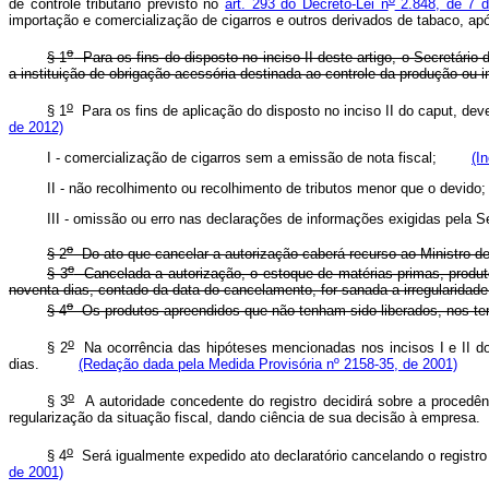
de controle tributário previsto no
art. 293 do Decreto-Lei n
2.848, de 7 d
importação e comercialização de cigarros e outros derivados de tabaco,
o
§ 1
Para os fins do disposto no inciso II deste artigo, o Secretári
a instituição de obrigação acessória destinada ao controle da produção ou 
o
§ 1
Para os fins de aplicação do disposto no inciso II do
caput
, dev
de 2012)
I - comercialização de cigarros sem a emissão de nota fiscal;
(I
II - não recolhimento ou recolhimento de tributos menor que o d
III - omissão ou erro nas declarações de informações exigidas pela
o
§ 2
Do ato que cancelar a autorização caberá recurso ao Minis
o
§ 3
Cancelada a autorização, o estoque de matérias-primas, produt
noventa dias, contado da data do cancelamento, for sanada a irregula
o
§ 4
Os produtos apreendidos que não tenham sido liberados, nos te
o
§ 2
Na ocorrência das hipóteses mencionadas nos incisos I e II 
dias.
(Redação dada pela Medida Provisória nº 2158-35, de 2001)
o
§ 3
A autoridade concedente do registro decidirá sobre a procedênc
regularização da situação fiscal, dando ciência de sua decisão à emp
o
§ 4
Será igualmente expedido ato declaratório cancelando o registro 
de 2001)