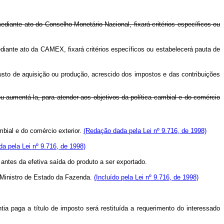
ediante ato do Conselho Monetário Nacional, fixará critérios específicos ou
diante ato da CAMEX, fixará critérios específicos ou estabelecerá pauta de
usto de aquisição ou produção, acrescido dos impostos e das contribuições
ou aumentá-la, para atender aos objetivos da política cambial e do comércio
mbial e do comércio exterior.
(Redação dada pela Lei nº 9.716, de 1998)
a pela Lei nº 9.716, de 1998)
antes da efetiva saída do produto a ser exportado.
 Ministro de Estado da Fazenda.
(Incluído pela Lei nº 9.716, de 1998)
tia paga a título de imposto será restituída a requerimento do interessado