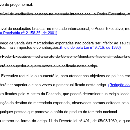
vo do preço normal.
eptível de oscilações bruscas no mercado internacional, o Poder Executivo, m
tível de oscilações bruscas no mercado internacional, o Poder Executivo, me
 Provisória nº 2.158-35, de 2001)
reço de venda das mercadorias exportadas não poderá ser inferior ao seu c
tos, mais impostos e contribuições.
(Incluído pela Lei nº 9.716, de 1998)
ao Poder Executivo, mediante ato do Conselho Monetário Nacional, reduzi-la 
ser superior a quatro vezes o valor fixado neste artigo.
 Executivo reduzi-la ou aumentá-la, para atender aos objetivos da política ca
rá ser superior a cinco vezes o percentual fixado neste artigo.
(Redação dad
o fixados pelo Ministro da Fazenda, que poderá determinar sua exigibilidade 
nção do destino da mercadoria exportada, observadas normas editadas pelo
qualquer pessoa que promova a saída do produto do território nacional.
 retorno na forma do artigo 11 do Decreto-lei nº 491, de 05/03/1969, a quan