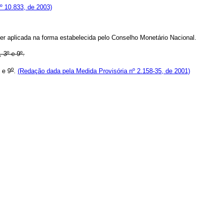
º 10.833, de 2003)
 ser aplicada na forma estabelecida pelo Conselho Monetário Nacional.
 3º e 9º.
o
e 9
.
(Redação dada pela Medida Provisória nº 2.158-35, de 2001)