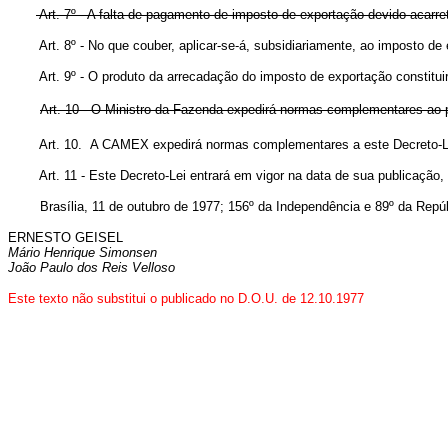
Art. 7º - A falta de pagamento de imposto de exportação devido acarret
Art. 8º - No que couber, aplicar-se-á, subsidiariamente, ao imposto de
Art. 9º - O produto da arrecadação do imposto de exportação constitui
Art. 10 - O Ministro da Fazenda expedirá normas complementares ao pre
Art. 10. A CAMEX expedirá normas complementares a este Decreto-Lei
Art. 11 - Este Decreto-Lei entrará em vigor na data de sua publicação
Brasília, 11 de outubro de 1977; 156º da Independência e 89º da Repúb
ERNESTO GEISEL
Mário Henrique Simonsen
João Paulo dos Reis Velloso
Este texto não substitui o publicado no D.O.U. de 12.10.1977