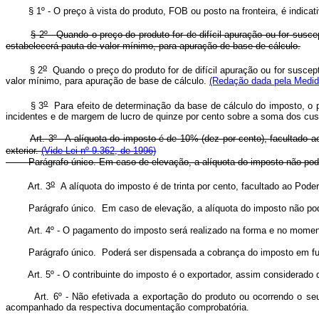
§ 1º - O preço à vista do produto, FOB ou posto na fronteira, é indicati
§ 2º - Quando o preço do produto for de difícil apuração ou for susc
estabelecerá pauta de valor mínimo, para apuração de base de cálculo.
o
§ 2
Quando o preço do produto for de difícil apuração ou for suscep
valor mínimo, para apuração de base de cálculo.
(Redação dada pela Medida
o
§ 3
Para efeito de determinação da base de cálculo do imposto, o p
incidentes e de margem de lucro de quinze por cento sobre a soma dos cus
Art. 3º - A alíquota do imposto é de 10% (dez por cento), facultado 
exterior.
(Vide Lei nº 9.362, de 1996)
Parágrafo único. Em caso de elevação, a alíquota do imposto não poderá 
o
Art. 3
A alíquota do imposto é de trinta por cento, facultado ao Poder
Parágrafo único. Em caso de elevação, a alíquota do imposto não pode
Art. 4º - O pagamento do imposto será realizado na forma e no moment
Parágrafo único. Poderá ser dispensada a cobrança do imposto em fu
Art. 5º - O contribuinte do imposto é o exportador, assim considerado 
Art. 6º - Não efetivada a exportação do produto ou ocorrendo o seu
acompanhado da respectiva documentação comprobatória.