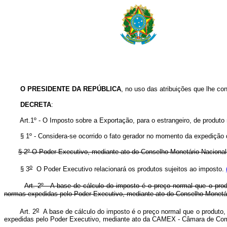
O PRESIDENTE DA REPÚBLICA
, no uso das atribuições que lhe conf
DECRETA
:
Art.1º - O Imposto sobre a Exportação, para o estrangeiro, de produto 
§ 1º - Considera-se ocorrido o fato gerador no momento da expedição
§ 2º O Poder Executivo, mediante ato do Conselho Monetário Nacional 
o
§ 3
O Poder Executivo relacionará os produtos sujeitos ao imposto.
Art. 2º - A base de cálculo do imposto é o preço normal que o pro
normas expedidas pelo Poder Executivo, mediante ato do Conselho Monetár
o
Art. 2
A base de cálculo do imposto é o preço normal que o produto,
expedidas pelo Poder Executivo, mediante ato da CAMEX - Câmara de Com