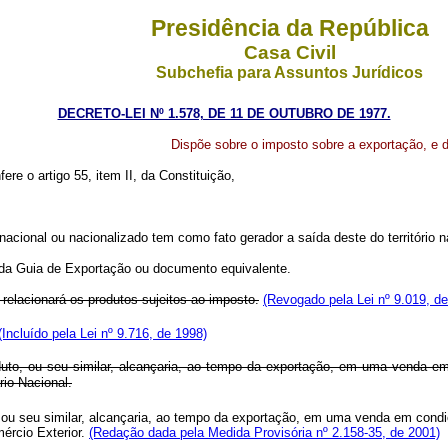
Presidência da República
Casa Civil
Subchefia para Assuntos Jurídicos
DECRETO-LEI Nº 1.578, DE 11 DE OUTUBRO DE 1977.
Dispõe sobre o imposto sobre a exportação, e d
ere o artigo 55, item II, da Constituição,
nacional ou nacionalizado tem como fato gerador a saída deste do território n
 da Guia de Exportação ou documento equivalente.
relacionará os produtos sujeitos ao imposto.
(Revogado pela Lei nº 9.019, d
(Incluído pela Lei nº 9.716, de 1998)
duto, ou seu similar, alcançaria, ao tempo da exportação, em uma venda em
io Nacional.
 ou seu similar, alcançaria, ao tempo da exportação, em uma venda em condi
ércio Exterior.
(Redação dada pela Medida Provisória nº 2.158-35, de 2001)