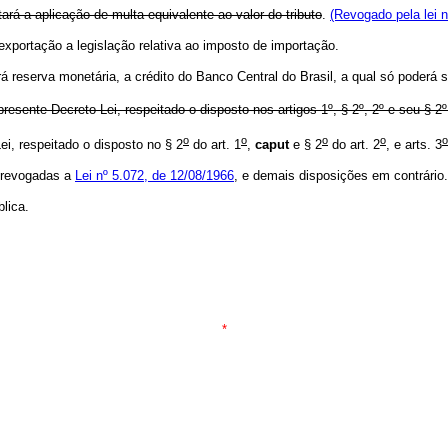
ará a aplicação de multa equivalente ao valor do tributo
.
(Revogado pela lei n
 exportação a legislação relativa ao imposto de importação.
rá reserva monetária, a crédito do Banco Central do Brasil, a qual só poderá
sente Decreto-Lei, respeitado o disposto nos artigos 1º, § 2º, 2º e seu § 2º,
o
o
o
o
o
, respeitado o disposto no § 2
do art. 1
,
caput
e
§ 2
do art. 2
, e arts. 3
, revogadas a
Lei nº 5.072, de 12/08/1966
, e demais disposições em contrário.
lica.
*