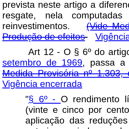
prevista neste artigo a difere
resgate, nela computadas 
reinvestimentos.
(Vide Med
Produção de efeitos
Vigênci
Art
12 - O § 6º do arti
setembro de 1969
, passa 
Medida Provisória nº 1.303,
Vigência encerrada
"
§ 6º -
O rendimento l
(vinte e cinco por cent
aplicação das reduçõe