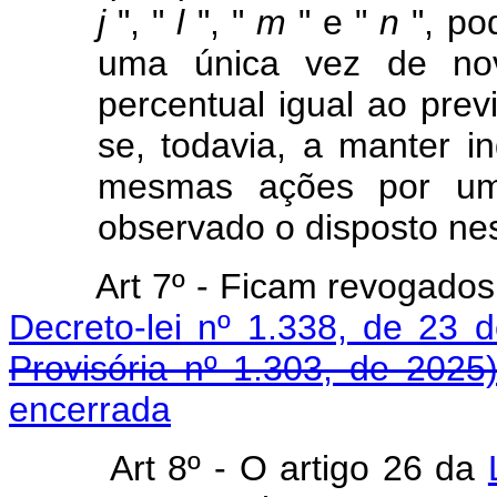
j
", "
l
", "
m
" e "
n
", po
uma única vez de no
percentual igual ao prev
se, todavia, a manter i
mesmas ações por um 
observado o disposto nes
Art
7º - Ficam revogados 
Decreto-lei nº 1.338, de 23 
Provisória nº 1.303, de 2025
encerrada
Art
8º - O artigo 26 da