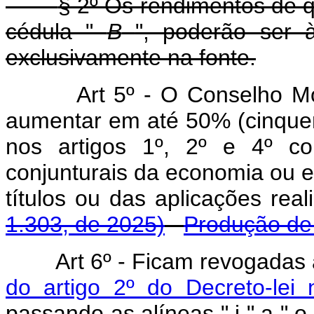
§ 2º Os rendimentos de qu
cédula "
B
", poderão ser à
exclusivamente na fonte.
Art 5º - O Conselho Mo
aumentar em até 50% (cinquent
nos artigos 1º, 2º e 4º c
conjunturais da economia ou 
títulos ou das aplicações re
1.303, de 2025)
Produção de 
Art 6º - Ficam revogadas
do artigo 2º do Decreto-lei
passando as alíneas " j " a " o 