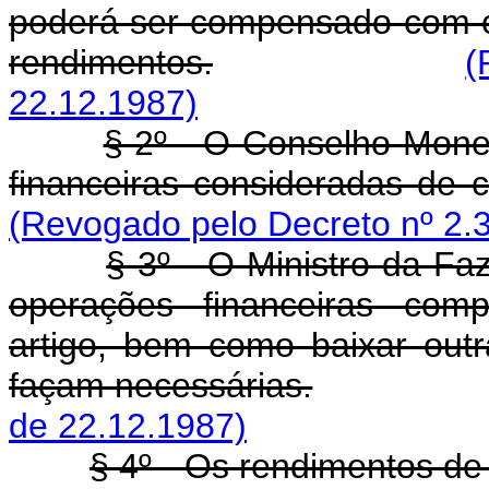
poderá ser compensado com o
rendimentos.
(
22.12.1987)
§ 2º - O Conselho Monet
financeiras consideradas de c
(Revogado pelo Decreto nº 2.
§ 3º - O Ministro da Fa
operações financeiras comp
artigo, bem como baixar ou
façam necessárias.
de 22.12.1987)
§ 4º - Os rendimentos de 