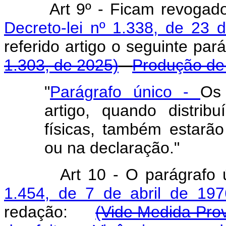
Art
9º - Ficam revogad
Decreto-lei nº 1.338, de 23 
referido artigo o seguinte p
1.303, de 2025)
Produção de 
"
Parágrafo único -
Os 
artigo, quando distri
físicas, também estarão
ou na declaração."
Art
10 - O parágrafo 
1.454, de 7 de abril de 197
redação:
(Vide Medida Prov