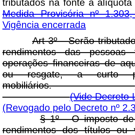
tributados na fonte à alíquo
Medida Provisória nº 1.303
Vigência encerrada
Art 3º - Serão tributa
rendimentos das pessoas 
operações financeiras de aqu
ou resgate, a curto p
mobiliários.
(Vide Decreto 
(Revogado pelo Decreto nº 2.
§ 1º - O imposto de
rendimentos dos títulos ou 