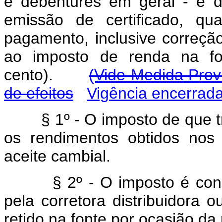
e debêntures em geral - e 
emissão de certificado, q
pagamento, inclusive correção
ao imposto de renda na fo
cento).
(Vide Medida Provi
de efeitos
Vigência encerrad
§ 1º - O imposto de que tr
os rendimentos obtidos nos
aceite cambial.
§ 2º - O imposto é consi
pela corretora distribuidora ou
retido na fonte por ocasião da 