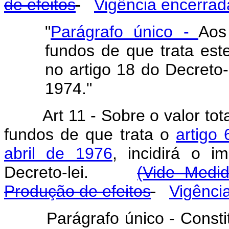
de efeitos
Vigência encerrad
"
Parágrafo único -
Aos
fundos de que trata este
no artigo 18 do Decreto-
1974."
Art
11 - Sobre o valor tot
fundos de que trata o
artigo 
abril de 1976
, incidirá o i
Decreto-lei.
(Vide Medid
Produção de efeitos
Vigênci
Parágrafo único - Consti