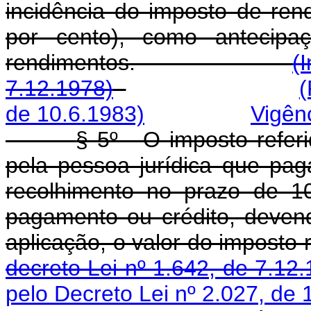
incidência do imposto de ren
por cento), como antecipa
rendimentos.
(
7.12.1978)
(
de 10.6.1983)
Vigên
§ 5º - O imposto referi
pela pessoa jurídica que pag
recolhimento no prazo de 1
pagamento ou crédito, deven
aplicação, o valor do
decreto Lei nº 1.642, de 7.12
pelo Decreto Lei nº 2.027, de 