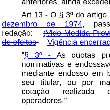
anteriores, ainda exceder 
Art
13 - O § 3º do artig
dezembro de 1974
, pas
redação:
(Vide Medida Provi
de efeitos
Vigência encerra
"
§ 3º -
As quotas pr
nominativas e endossáve
mediante endosso em b
seu titular, ou por ma
cotação realizada 
operadores."