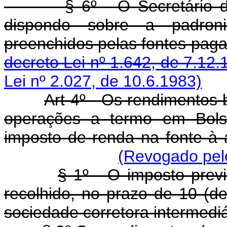
§ 6º - O Secretário 
dispondo sobre a padron
preenchidos pelas fo
decreto Lei nº 1.642, de 7.12.
Lei nº 2.027, de 10.6.1983)
Art 4º - Os rendimentos 
operações a termo em Bolsa
imposto de renda na fonte à 
(Revogado pelo
§ 1º - O imposto previ
recolhido, no prazo de 10 (d
sociedade corretora intermediá